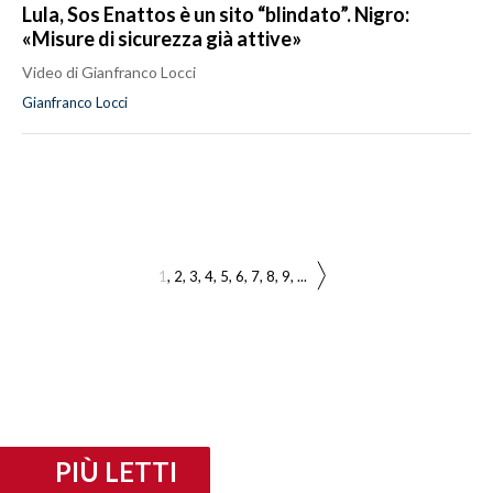
Lula, Sos Enattos è un sito “blindato”. Nigro:
«Misure di sicurezza già attive»
Video di Gianfranco Locci
Gianfranco Locci
1
2
3
4
5
6
7
8
9
...
PIÙ LETTI