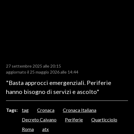
LAVORO
BANDI
SPORT IN SARDEGNA
SPORT
RISULTATI E CLASSIFICHE
CALCIO
27 settembre 2025 alle 20:15
aggiornato il 25 maggio 2026 alle 14:44
CALCIO REGIONALE
"Basta approcci emergenziali. Periferie
BASKET
hanno bisogno di servizi e ascolto"
VOLLEY
MOTORI
TENNIS
Tags:
tag
Cronaca
Cronaca Italiana
ALTRI SPORT
Decreto Caivano
Periferie
Quarticciolo
Roma
atx
CULTURA