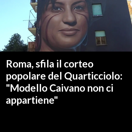
MEDIO CAMPIDANO
ORISTANO E PROVINCIA
SASSARI E PROVINCIA
GALLURA
NUORO E PROVINCIA
OGLIASTRA
AGENDA
Roma, sfila il corteo
CRONACA
popolare del Quarticciolo:
ITALIA
"Modello Caivano non ci
MONDO
appartiene"
POLITICA
ECONOMIA
SERVIZI ALLE IMPRESE