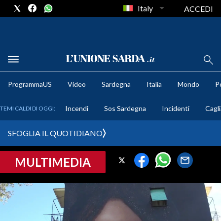
Italy
ACCEDI
METEO
ProgrammaUS
Video
Sardegna
Italia
Mondo
Po
COMUNI AL VOTO
Incendi
Sos Sardegna
Incidenti
Cagli
TEMI CALDI DI OGGI:
VIDEO
SFOGLIA IL QUOTIDIANO
FOTO
MULTIMEDIA
CRONACA SARDEGNA
CAGLIARI
PROVINCIA DI CAGLIARI
SULCIS IGLESIENTE