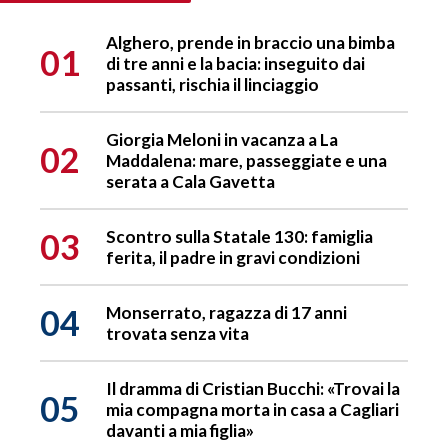
Alghero, prende in braccio una bimba
01
di tre anni e la bacia: inseguito dai
passanti, rischia il linciaggio
Giorgia Meloni in vacanza a La
02
Maddalena: mare, passeggiate e una
serata a Cala Gavetta
03
Scontro sulla Statale 130: famiglia
ferita, il padre in gravi condizioni
04
Monserrato, ragazza di 17 anni
trovata senza vita
Il dramma di Cristian Bucchi: «Trovai la
05
mia compagna morta in casa a Cagliari
davanti a mia figlia»