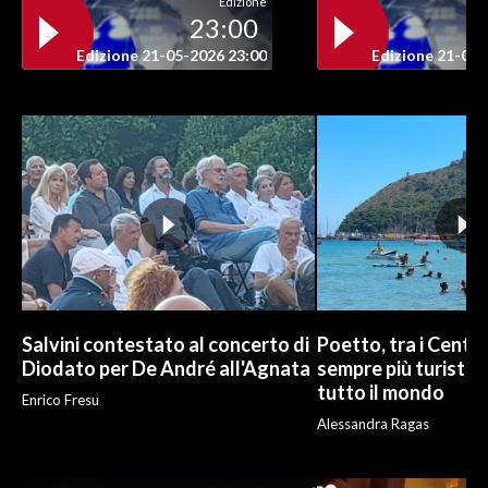
Edizione
23:00
INFO AZIENDE
Edizione 21-05-2026 23:00
Edizione 21-05-
ABBONATI
ANNUNCI
NECROLOGI
PUBBLICITÀ
SPIAGGE
STORE
Salvini contestato al concerto di
Poetto, tra i Cento
Diodato per De André all'Agnata
sempre più turisti:
tutto il mondo
Enrico Fresu
Alessandra Ragas