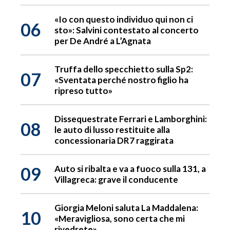
«Io con questo individuo qui non ci
06
sto»: Salvini contestato al concerto
per De André a L’Agnata
Truffa dello specchietto sulla Sp2:
07
«Sventata perché nostro figlio ha
ripreso tutto»
Dissequestrate Ferrari e Lamborghini:
08
le auto di lusso restituite alla
concessionaria DR7 raggirata
09
Auto si ribalta e va a fuoco sulla 131, a
Villagreca: grave il conducente
Giorgia Meloni saluta La Maddalena:
10
«Meravigliosa, sono certa che mi
rivedrete»