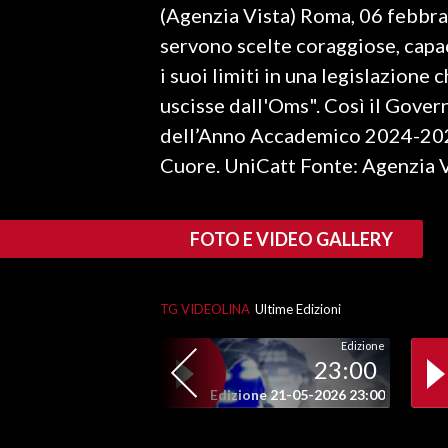
(Agenzia Vista) Roma, 06 febbra
LAVORO
servono scelte coraggiose, capa
BANDI
i suoi limiti in una legislazione
uscisse dall'Oms". Così il Gover
SPORT IN SARDEGNA
dell’Anno Accademico 2024-2025
SPORT
Cuore. UniCatt Fonte: Agenzia V
RISULTATI E CLASSIFICHE
CALCIO
FOTO E VIDEO GALLERY
CALCIO REGIONALE
BASKET
VOLLEY
TG VIDEOLINA
Ultime Edizioni
MOTORI
Edizione
23:00
TENNIS
Edizione 21-05-2026 23:00
ALTRI SPORT
CULTURA