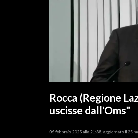
MEDIO CAMPIDANO
ORISTANO E PROVINCIA
SASSARI E PROVINCIA
GALLURA
NUORO E PROVINCIA
OGLIASTRA
AGENDA
CRONACA
ITALIA
MONDO
Rocca (Regione Lazio
uscisse dall'Oms"
POLITICA
ECONOMIA
06 febbraio 2025 alle 21:38
aggiornato il 25 m
SERVIZI ALLE IMPRESE