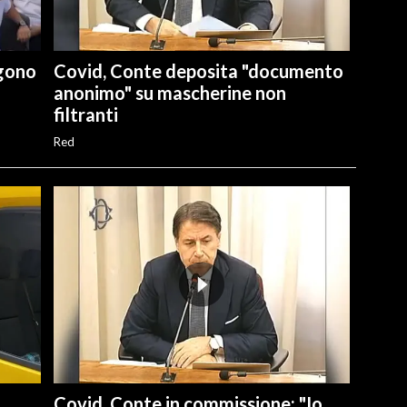
lgono
Covid, Conte deposita "documento
anonimo" su mascherine non
filtranti
Red
Covid, Conte in commissione: "Io