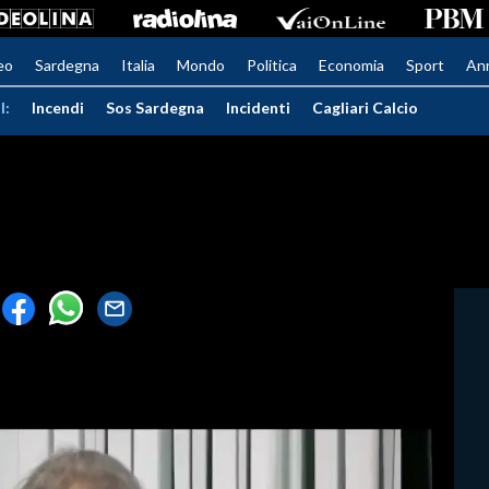
eo
Sardegna
Italia
Mondo
Politica
Economia
Sport
An
I:
Incendi
Sos Sardegna
Incidenti
Cagliari Calcio