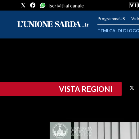
Iscriviti al canale
ProgrammaUS
Vid
TEMI CALDI DI OGG
METEO
COMUNI AL VOTO
VIDEO
VISTA REGIONI
FOTO
CRONACA SARDEGNA
CAGLIARI
PROVINCIA DI CAGLIARI
SULCIS IGLESIENTE