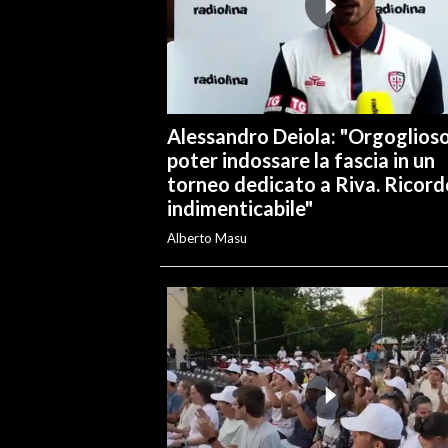
INFO AZIENDE
ABBONATI
ANNUNCI
Alessandro Deiola: "Orgoglioso
NECROLOGI
poter indossare la fascia in un
PUBBLICITÀ
torneo dedicato a Riva. Ricord
SPIAGGE
indimenticabile"
STORE
Alberto Masu