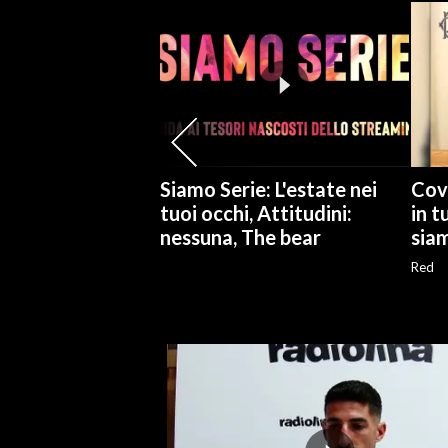
SPETTACOLI
GOSSIP
SALUTE
Siamo Serie: L'estate nei
Covi
SARDEGNA TURISMO
tuoi occhi, Attitudini:
in t
nessuna, The bear
sia
SARDI NEL MONDO
NOTIZIE
Red
EVENTI
#CARAUNIONE
3 MINUTI CON
INSULARITÀ