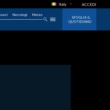
Italy
ACCEDI
nunci
Necrologi
Meteo
SFOGLIA IL
QUOTIDIANO