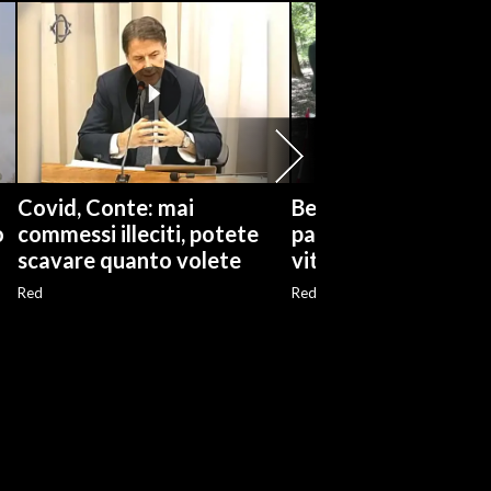
o
Covid, Conte: mai
Berlino, un albero e 
o
commessi illeciti, potete
panchina arcobalen
scavare quanto volete
vittime dell'attenta
Red
Red