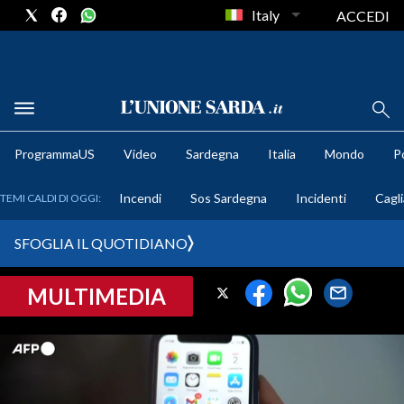
Italy
ACCEDI
METEO
ProgrammaUS
Video
Sardegna
Italia
Mondo
Po
COMUNI AL VOTO
Incendi
Sos Sardegna
Incidenti
Cagli
TEMI CALDI DI OGGI:
VIDEO
SFOGLIA IL QUOTIDIANO
FOTO
MULTIMEDIA
CRONACA SARDEGNA
CAGLIARI
PROVINCIA DI CAGLIARI
SULCIS IGLESIENTE