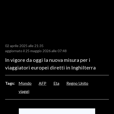
LAVORO
BANDI
SPORT IN SARDEGNA
SPORT
02 aprile 2025 alle 21:35
RISULTATI E CLASSIFICHE
aggiornato il 25 maggio 2026 alle 07:48
CALCIO
In vigore da oggi la nuova misura per i
CALCIO REGIONALE
viaggiatori europei diretti in Inghilterra
BASKET
VOLLEY
Tags:
Mondo
AFP
Eta
Regno Unito
MOTORI
viaggi
TENNIS
ALTRI SPORT
CULTURA