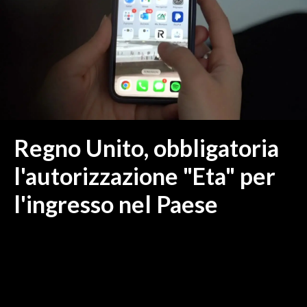
MEDIO CAMPIDANO
ORISTANO E PROVINCIA
SASSARI E PROVINCIA
GALLURA
NUORO E PROVINCIA
OGLIASTRA
AGENDA
Regno Unito, obbligatoria
CRONACA
l'autorizzazione "Eta" per
ITALIA
l'ingresso nel Paese
MONDO
POLITICA
ECONOMIA
SERVIZI ALLE IMPRESE