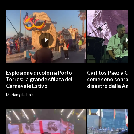
INFO AZIENDE
ABBONATI
ANNUNCI
NECROLOGI
PUBBLICITÀ
SPIAGGE
STORE
Esplosione di colori a Porto
Carlitos Páez a Cagl
Torres: la grande sfilata del
come sono sopravvi
Carnevale Estivo
disastro delle And
Mariangela Pala