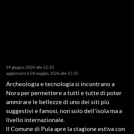
LAVORO
BANDI
SPORT IN SARDEGNA
SPORT
RISULTATI E CLASSIFICHE
CALCIO
14 giugno 2024 alle 12:10
aggiornato il 24 maggio 2026 alle 15:25
CALCIO REGIONALE
BASKET
Archeologia e tecnologia si incontrano a
VOLLEY
Nora per permettere a tutti e tutte di poter
MOTORI
ammirare le bellezze di uno dei siti più
TENNIS
suggestivi e famosi, non solo dell'isola ma a
ALTRI SPORT
livello internazionale.
Il Comune di Pula apre la stagione estiva con
CULTURA