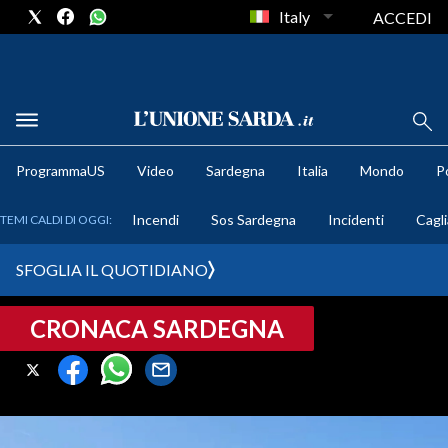
Italy
ACCEDI
METEO
ProgrammaUS
Video
Sardegna
Italia
Mondo
Po
COMUNI AL VOTO
Incendi
Sos Sardegna
Incidenti
Cagli
TEMI CALDI DI OGGI:
VIDEO
SFOGLIA IL QUOTIDIANO
FOTO
CRONACA SARDEGNA
CRONACA SARDEGNA
CAGLIARI
PROVINCIA DI CAGLIARI
SULCIS IGLESIENTE