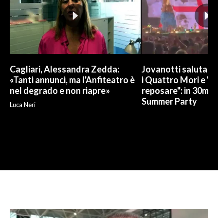
Cagliari, Alessandra Zedda:
Jovanotti saluta l
«Tanti annunci, ma l'Anfiteatro è
i Quattro Mori e "
nel degrado e non riapre»
reposare": in 30mila 
Summer Party
Luca Neri