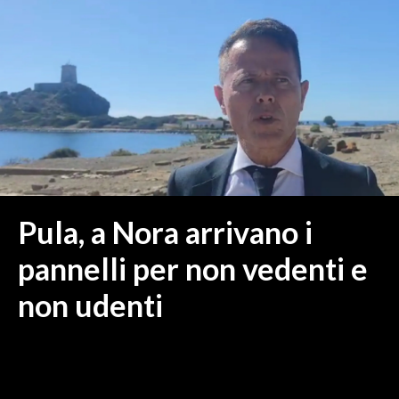
MEDIO CAMPIDANO
ORISTANO E PROVINCIA
SASSARI E PROVINCIA
GALLURA
NUORO E PROVINCIA
OGLIASTRA
AGENDA
CRONACA
Pula, a Nora arrivano i
ITALIA
pannelli per non vedenti e
MONDO
non udenti
POLITICA
ECONOMIA
SERVIZI ALLE IMPRESE