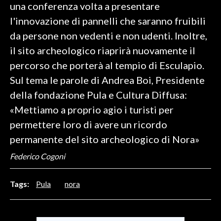
una conferenza volta a presentare
l'innovazione di pannelli che saranno fruibili
SPETTACOLI
da persone non vedenti e non udenti. Inoltre,
GOSSIP
il sito archeologico riaprirà nuovamente il
percorso che porterà al tempio di Esculapio.
SALUTE
Sul tema le parole di Andrea Boi, Presidente
SARDEGNA TURISMO
della fondazione Pula e Cultura Diffusa:
«Mettiamo a proprio agio i turisti per
SARDI NEL MONDO
permettere loro di avere un ricordo
NOTIZIE
permanente del sito archeologico di Nora»
EVENTI
Federico Cogoni
#CARAUNIONE
Tags:
Pula
nora
3 MINUTI CON
INSULARITÀ