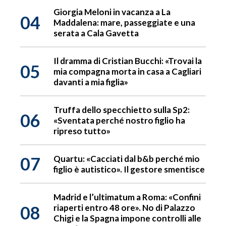
Giorgia Meloni in vacanza a La
04
Maddalena: mare, passeggiate e una
serata a Cala Gavetta
Il dramma di Cristian Bucchi: «Trovai la
05
mia compagna morta in casa a Cagliari
davanti a mia figlia»
Truffa dello specchietto sulla Sp2:
06
«Sventata perché nostro figlio ha
ripreso tutto»
07
Quartu: «Cacciati dal b&b perché mio
figlio è autistico». Il gestore smentisce
Madrid e l’ultimatum a Roma: «Confini
08
riaperti entro 48 ore». No di Palazzo
Chigi e la Spagna impone controlli alle