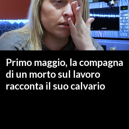
MEDIO CAMPIDANO
ORISTANO E PROVINCIA
SASSARI E PROVINCIA
GALLURA
NUORO E PROVINCIA
OGLIASTRA
AGENDA
Primo maggio, la compagna
CRONACA
di un morto sul lavoro
ITALIA
racconta il suo calvario
MONDO
POLITICA
ECONOMIA
SERVIZI ALLE IMPRESE