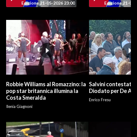
Edizione 21-05-2026 23:00
Edizione 21-05-
INFO AZIENDE
ABBONATI
ANNUNCI
NECROLOGI
PUBBLICITÀ
SPIAGGE
STORE
Robbie Williams al Romazzino: la
Salvini contestato 
pop star britannica illumina la
Diodato per De And
Costa Smeralda
Enrico Fresu
Ilenia Giagnoni