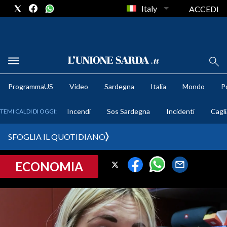
Italy
ACCEDI
METEO
ProgrammaUS
Video
Sardegna
Italia
Mondo
Po
COMUNI AL VOTO
Incendi
Sos Sardegna
Incidenti
Cagli
TEMI CALDI DI OGGI:
VIDEO
SFOGLIA IL QUOTIDIANO
FOTO
ECONOMIA
CRONACA SARDEGNA
CAGLIARI
PROVINCIA DI CAGLIARI
SULCIS IGLESIENTE