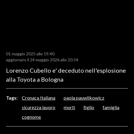
LAVORO
BANDI
SPORT IN SARDEGNA
SPORT
01 maggio 2025 alle 19:40
RISULTATI E CLASSIFICHE
aggiornato il 24 maggio 2026 alle 20:54
CALCIO
Lorenzo Cubello e' deceduto nell'esplosione
CALCIO REGIONALE
alla Toyota a Bologna
BASKET
VOLLEY
Tags:
Cronaca Italiana
paola pauwlikowicz
MOTORI
sicurezza lavoro
morti
figlio
famiglia
TENNIS
cognome
ALTRI SPORT
CULTURA