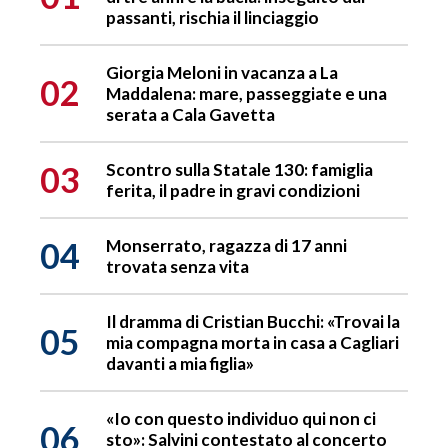
passanti, rischia il linciaggio
Giorgia Meloni in vacanza a La
02
Maddalena: mare, passeggiate e una
serata a Cala Gavetta
03
Scontro sulla Statale 130: famiglia
ferita, il padre in gravi condizioni
04
Monserrato, ragazza di 17 anni
trovata senza vita
Il dramma di Cristian Bucchi: «Trovai la
05
mia compagna morta in casa a Cagliari
davanti a mia figlia»
«Io con questo individuo qui non ci
06
sto»: Salvini contestato al concerto