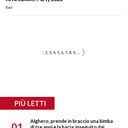
Red
1
2
3
4
5
6
7
8
9
...
PIÙ LETTI
Alghero, prende in braccio una bimba
01
di tre anni e la bacia: inseguito dai