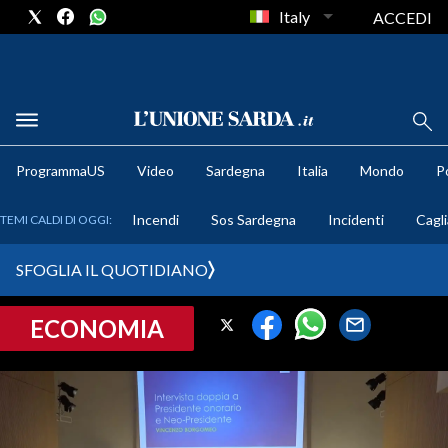
Italy
ACCEDI
METEO
ProgrammaUS
Video
Sardegna
Italia
Mondo
Po
COMUNI AL VOTO
Incendi
Sos Sardegna
Incidenti
Cagli
TEMI CALDI DI OGGI:
VIDEO
SFOGLIA IL QUOTIDIANO
FOTO
ECONOMIA
CRONACA SARDEGNA
CAGLIARI
PROVINCIA DI CAGLIARI
SULCIS IGLESIENTE