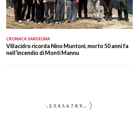
CRONACA SARDEGNA
Villacidro ricorda Nino Muntoni, morto 50 anni fa
nell’incendio di Monti Mannu
1
2
3
4
5
6
7
8
9
...