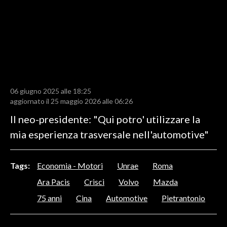
LAVORO
BANDI
SPORT IN SARDEGNA
SPORT
06 giugno 2025 alle 18:25
RISULTATI E CLASSIFICHE
aggiornato il 25 maggio 2026 alle 06:26
CALCIO
Il neo-presidente: "Qui potro' utilizzare la
CALCIO REGIONALE
mia esperienza trasversale nell'automotive"
BASKET
VOLLEY
Tags:
Economia - Motori
Unrae
Roma
MOTORI
Ara Pacis
Crisci
Volvo
Mazda
TENNIS
75 anni
Cina
Automotive
Pietrantonio
ALTRI SPORT
CULTURA