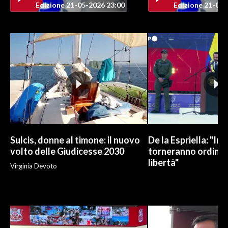
Edizione 21-05-2026 23:00
Edizione 21-05-
INFO AZIENDE
ABBONATI
ANNUNCI
NECROLOGI
PUBBLICITÀ
SPIAGGE
STORE
Sulcis, donne al timone: il nuovo
De la Espriella: "In
volto delle Giudicesse 2030
torneranno ordine, 
libertà"
Virginia Devoto