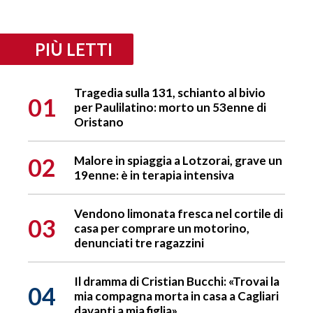
PIÙ LETTI
Tragedia sulla 131, schianto al bivio
01
per Paulilatino: morto un 53enne di
Oristano
02
Malore in spiaggia a Lotzorai, grave un
19enne: è in terapia intensiva
Vendono limonata fresca nel cortile di
03
casa per comprare un motorino,
denunciati tre ragazzini
Il dramma di Cristian Bucchi: «Trovai la
04
mia compagna morta in casa a Cagliari
davanti a mia figlia»