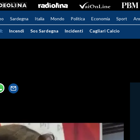
eo
Sardegna
Italia
Mondo
Politica
Economia
Sport
An
I:
Incendi
Sos Sardegna
Incidenti
Cagliari Calcio