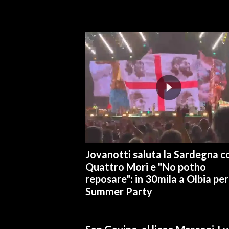
INFO AZIENDE
ABBONATI
ANNUNCI
NECROLOGI
PUBBLICITÀ
SPIAGGE
STORE
Jovanotti saluta la Sardegna co
Quattro Mori e "No potho
reposare": in 30mila a Olbia per 
Summer Party