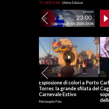
TG VIDEOLINA
Ultime Edizioni
SPETTACOLI
Edizione
23:00
GOSSIP
Edizione 21-05-2026 23:00
SALUTE
SARDEGNA TURISMO
SARDI NEL MONDO
NOTIZIE
EVENTI
Esplosione di colori a Porto
Carl
#CARAUNIONE
Torres: la grande sfilata del
Cag
Carnevale Estivo
sopr
3 MINUTI CON
del
Mariangela Pala
INSULARITÀ