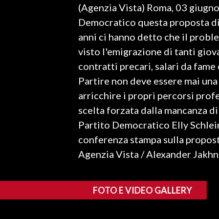
(Agenzia Vista) Roma, 03 giugn
LAVORO
Democratico questa proposta di l
BANDI
anni ci hanno detto che il prob
visto l'emigrazione di tanti gio
SPORT IN SARDEGNA
contratti precari, salari da fame
SPORT
Partire non deve essere mai una 
RISULTATI E CLASSIFICHE
arricchire i propri percorsi prof
CALCIO
scelta forzata dalla mancanza di 
CALCIO REGIONALE
Partito Democratico Elly Schlein
BASKET
conferenza stampa sulla propost
VOLLEY
Agenzia Vista / Alexander Jakh
MOTORI
TENNIS
FOTO E VIDEO GALLERY
ALTRI SPORT
CULTURA