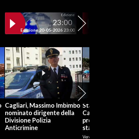
Edizione
23:00
19
Edizione 20-05-2026 23:00
Edizione 20-05-202
o
Cagliari, Massimo Imbimbo
Stabilimenti balneari
nominato dirigente della
Cagliari è boom di
Divisione Polizia
prenotazioni: «Ott
Anticrimine
stagione»
Veronica Fadda