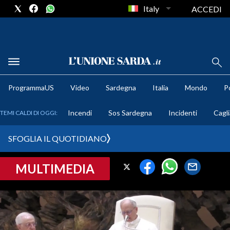
Italy
ACCEDI
METEO
ProgrammaUS
Video
Sardegna
Italia
Mondo
Po
COMUNI AL VOTO
Incendi
Sos Sardegna
Incidenti
Cagli
TEMI CALDI DI OGGI:
VIDEO
SFOGLIA IL QUOTIDIANO
FOTO
MULTIMEDIA
CRONACA SARDEGNA
CAGLIARI
PROVINCIA DI CAGLIARI
SULCIS IGLESIENTE