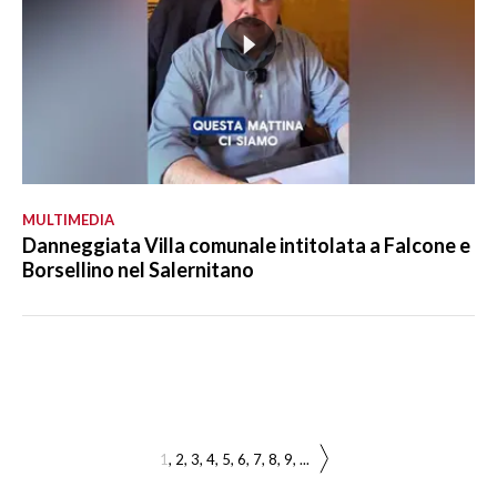
MULTIMEDIA
Danneggiata Villa comunale intitolata a Falcone e
Borsellino nel Salernitano
1
2
3
4
5
6
7
8
9
...