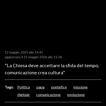
LAVORO
BANDI
SPORT IN SARDEGNA
SPORT
RISULTATI E CLASSIFICHE
CALCIO
12 maggio 2025 alle 14:45
aggiornato il 25 maggio 2026 alle 11:36
CALCIO REGIONALE
"La Chiesa deve accettare la sfida del tempo,
BASKET
comunicazione crea cultura"
VOLLEY
MOTORI
TENNIS
Tags:
Politica
papa
pontefice
missione
ALTRI SPORT
digitale
comunicazione
evoluzione
CULTURA