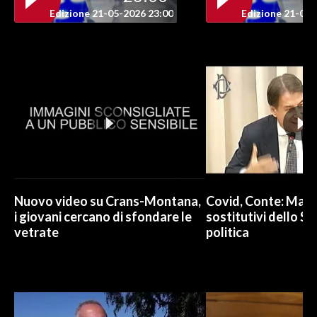
Edizione 21-05-2026 23:00
Edizione 21-05-
INFO AZIENDE
ABBONATI
ANNUNCI
NECROLOGI
PUBBLICITÀ
SPIAGGE
STORE
Nuovo video su Crans-Montana,
Covid, Conte: Mai u
i giovani cercano di sfondare le
sostitutivi dello St
vetrate
politica