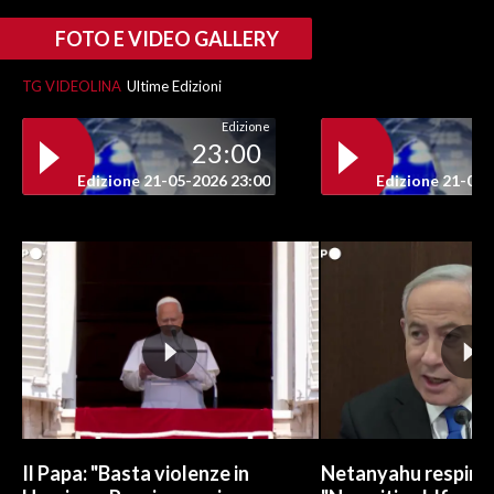
FOTO E VIDEO GALLERY
INFO AZIENDE
ABBONATI
TG VIDEOLINA
Ultime Edizioni
ANNUNCI
Edizione
23:00
NECROLOGI
Edizione 21-05-2026 23:00
Edizione 21-05-
PUBBLICITÀ
SPIAGGE
STORE
Il Papa: "Basta violenze in
Netanyahu respinge