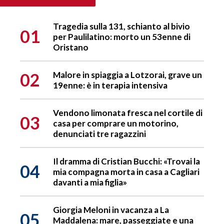
Tragedia sulla 131, schianto al bivio
01
per Paulilatino: morto un 53enne di
Oristano
02
Malore in spiaggia a Lotzorai, grave un
19enne: è in terapia intensiva
Vendono limonata fresca nel cortile di
03
casa per comprare un motorino,
denunciati tre ragazzini
Il dramma di Cristian Bucchi: «Trovai la
04
mia compagna morta in casa a Cagliari
davanti a mia figlia»
Giorgia Meloni in vacanza a La
05
Maddalena: mare, passeggiate e una