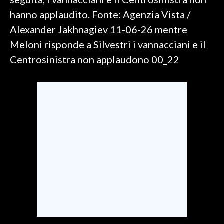
hanno applaudito. Fonte: Agenzia Vista /
SPETTACOLI
Alexander Jakhnagiev 11-06-26 mentre
Meloni risponde a Silvestri i vannacciani e il
GOSSIP
Centrosinistra non applaudono 00_22
SALUTE
SARDEGNA TURISMO
SARDI NEL MONDO
NOTIZIE
EVENTI
#CARAUNIONE
3 MINUTI CON
INSULARITÀ