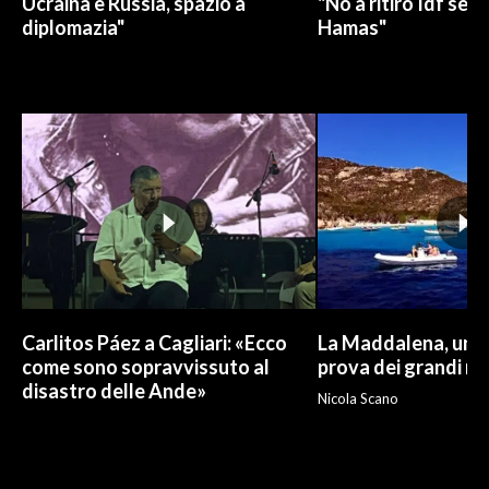
Ucraina e Russia, spazio a
"No a ritiro Idf sen
diplomazia"
Hamas"
Carlitos Páez a Cagliari: «Ecco
La Maddalena, un p
come sono sopravvissuto al
prova dei grandi nu
disastro delle Ande»
Nicola Scano