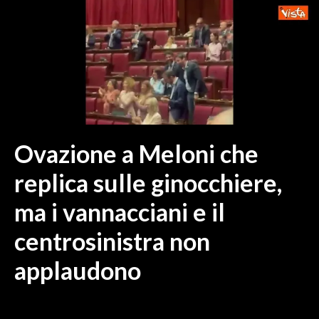
MEDIO CAMPIDANO
ORISTANO E PROVINCIA
SASSARI E PROVINCIA
GALLURA
NUORO E PROVINCIA
OGLIASTRA
AGENDA
Ovazione a Meloni che
CRONACA
replica sulle ginocchiere,
ITALIA
ma i vannacciani e il
MONDO
centrosinistra non
POLITICA
applaudono
ECONOMIA
SERVIZI ALLE IMPRESE