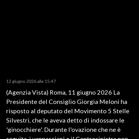
LAVORO
BANDI
SPORT IN SARDEGNA
SPORT
RISULTATI E CLASSIFICHE
CALCIO
CALCIO REGIONALE
12 giugno 2026 alle 15:47
BASKET
(Agenzia Vista) Roma, 11 giugno 2026 La
VOLLEY
Presidente del Consiglio Giorgia Meloni ha
MOTORI
risposto al deputato del Movimento 5 Stelle
TENNIS
Silvestri, che le aveva detto di indossare le
ALTRI SPORT
'ginocchiere'. Durante l'ovazione che ne è
CULTURA
seguita, i vannacciani e il Centrosinistra non