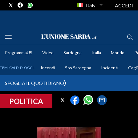
Italy
ACCEDI
METEO
ProgrammaUS
Video
Sardegna
Italia
Mondo
Po
COMUNI AL VOTO
Incendi
Sos Sardegna
Incidenti
Cagli
TEMI CALDI DI OGGI:
VIDEO
SFOGLIA IL QUOTIDIANO
FOTO
POLITICA
CRONACA SARDEGNA
CAGLIARI
PROVINCIA DI CAGLIARI
SULCIS IGLESIENTE