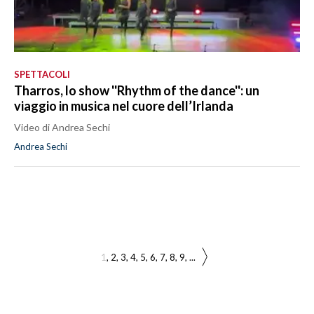
SPETTACOLI
Tharros, lo show ''Rhythm of the dance'': un
viaggio in musica nel cuore dell’Irlanda
Video di Andrea Sechi
Andrea Sechi
1
2
3
4
5
6
7
8
9
...