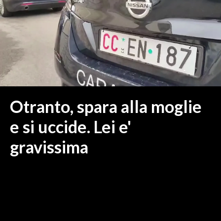
MEDIO CAMPIDANO
ORISTANO E PROVINCIA
SASSARI E PROVINCIA
GALLURA
NUORO E PROVINCIA
OGLIASTRA
AGENDA
Otranto, spara alla moglie
CRONACA
e si uccide. Lei e'
ITALIA
gravissima
MONDO
POLITICA
ECONOMIA
SERVIZI ALLE IMPRESE