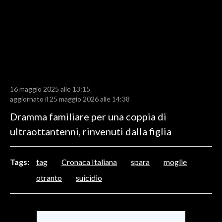
LAVORO
BANDI
SPORT IN SARDEGNA
SPORT
16 maggio 2025 alle 13:15
RISULTATI E CLASSIFICHE
aggiornato il 25 maggio 2026 alle 14:38
CALCIO
Dramma familiare per una coppia di
CALCIO REGIONALE
ultraottantenni, rinvenuti dalla figlia
BASKET
VOLLEY
Tags:
tag
Cronaca Italiana
spara
moglie
MOTORI
otranto
suicidio
TENNIS
ALTRI SPORT
CULTURA