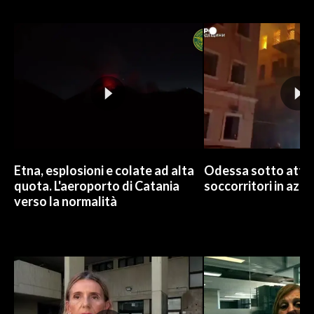
INFO AZIENDE
ABBONATI
ANNUNCI
NECROLOGI
PUBBLICITÀ
SPIAGGE
STORE
Etna, esplosioni e colate ad alta
Odessa sotto attac
quota. L'aeroporto di Catania
soccorritori in azio
verso la normalità