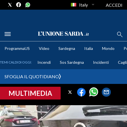
Italy
ACCEDI
METEO
ProgrammaUS
Video
Sardegna
Italia
Mondo
Po
COMUNI AL VOTO
Incendi
Sos Sardegna
Incidenti
Cagli
TEMI CALDI DI OGGI:
VIDEO
SFOGLIA IL QUOTIDIANO
FOTO
MULTIMEDIA
CRONACA SARDEGNA
CAGLIARI
PROVINCIA DI CAGLIARI
SULCIS IGLESIENTE