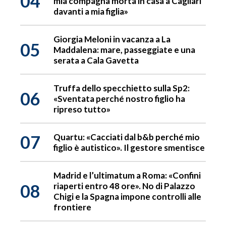
04
mia compagna morta in casa a Cagliari
davanti a mia figlia»
Giorgia Meloni in vacanza a La
05
Maddalena: mare, passeggiate e una
serata a Cala Gavetta
Truffa dello specchietto sulla Sp2:
06
«Sventata perché nostro figlio ha
ripreso tutto»
07
Quartu: «Cacciati dal b&b perché mio
figlio è autistico». Il gestore smentisce
Madrid e l’ultimatum a Roma: «Confini
08
riaperti entro 48 ore». No di Palazzo
Chigi e la Spagna impone controlli alle
frontiere