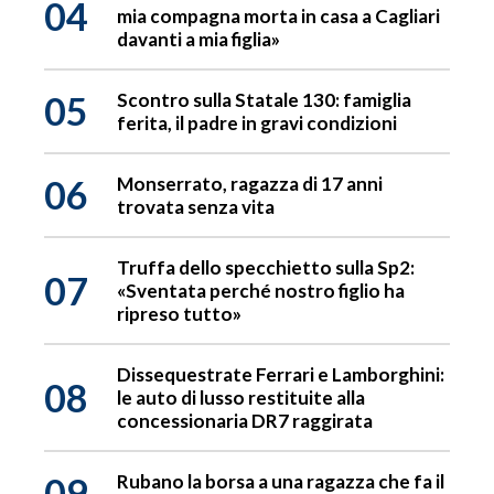
04
mia compagna morta in casa a Cagliari
davanti a mia figlia»
05
Scontro sulla Statale 130: famiglia
ferita, il padre in gravi condizioni
06
Monserrato, ragazza di 17 anni
trovata senza vita
Truffa dello specchietto sulla Sp2:
07
«Sventata perché nostro figlio ha
ripreso tutto»
Dissequestrate Ferrari e Lamborghini:
08
le auto di lusso restituite alla
concessionaria DR7 raggirata
09
Rubano la borsa a una ragazza che fa il