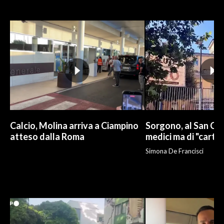
INFO AZIENDE
ABBONATI
ANNUNCI
NECROLOGI
PUBBLICITÀ
SPIAGGE
STORE
Calcio, Molina arriva a Ciampino
Sorgono, al San Cam
atteso dalla Roma
medici ma di "carto
Simona De Francisci