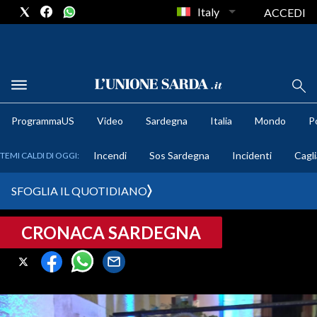
Italy
ACCEDI
METEO
ProgrammaUS
Video
Sardegna
Italia
Mondo
Po
COMUNI AL VOTO
Incendi
Sos Sardegna
Incidenti
Cagli
TEMI CALDI DI OGGI:
VIDEO
SFOGLIA IL QUOTIDIANO
FOTO
CRONACA SARDEGNA
CRONACA SARDEGNA
CAGLIARI
PROVINCIA DI CAGLIARI
SULCIS IGLESIENTE