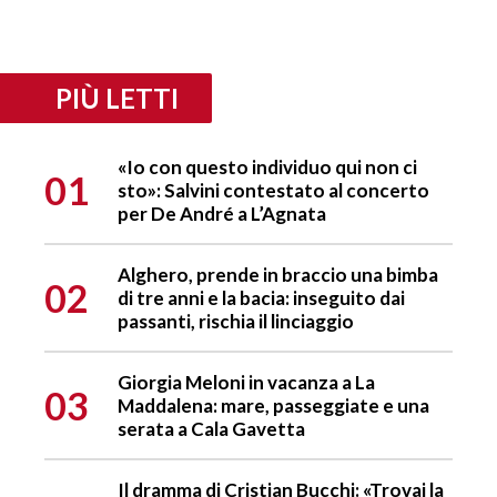
PIÙ LETTI
«Io con questo individuo qui non ci
01
sto»: Salvini contestato al concerto
per De André a L’Agnata
Alghero, prende in braccio una bimba
02
di tre anni e la bacia: inseguito dai
passanti, rischia il linciaggio
Giorgia Meloni in vacanza a La
03
Maddalena: mare, passeggiate e una
serata a Cala Gavetta
Il dramma di Cristian Bucchi: «Trovai la