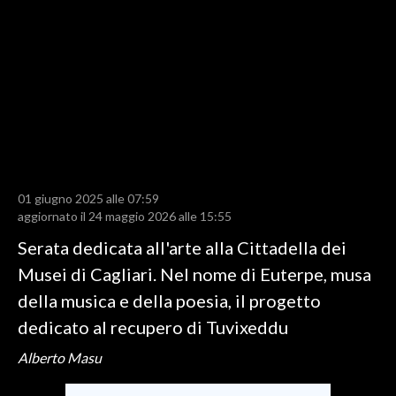
LAVORO
BANDI
SPORT IN SARDEGNA
SPORT
RISULTATI E CLASSIFICHE
CALCIO
01 giugno 2025 alle 07:59
aggiornato il 24 maggio 2026 alle 15:55
CALCIO REGIONALE
BASKET
Serata dedicata all'arte alla Cittadella dei
VOLLEY
Musei di Cagliari. Nel nome di Euterpe, musa
MOTORI
della musica e della poesia, il progetto
TENNIS
dedicato al recupero di Tuvixeddu
ALTRI SPORT
Alberto Masu
CULTURA