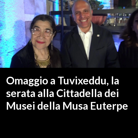
MEDIO CAMPIDANO
ORISTANO E PROVINCIA
SASSARI E PROVINCIA
GALLURA
NUORO E PROVINCIA
OGLIASTRA
AGENDA
CRONACA
Omaggio a Tuvixeddu, la
ITALIA
serata alla Cittadella dei
MONDO
Musei della Musa Euterpe
POLITICA
ECONOMIA
SERVIZI ALLE IMPRESE