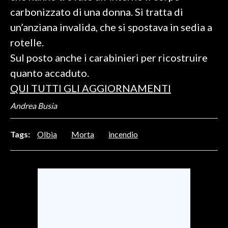
carbonizzato di una donna. Si tratta di
SPETTACOLI
un’anziana invalida, che si spostava in sedia a
rotelle.
GOSSIP
Sul posto anche i carabinieri per ricostruire
SALUTE
quanto accaduto.
QUI TUTTI GLI AGGIORNAMENTI
SARDEGNA TURISMO
Andrea Busia
SARDI NEL MONDO
Tags:
Olbia
Morta
incendio
NOTIZIE
EVENTI
#CARAUNIONE
3 MINUTI CON
INSULARITÀ