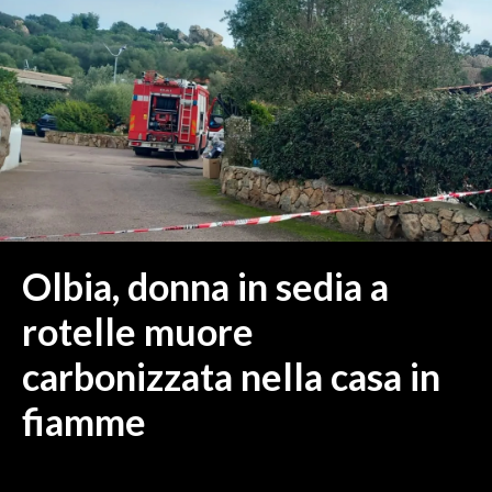
MEDIO CAMPIDANO
ORISTANO E PROVINCIA
SASSARI E PROVINCIA
GALLURA
NUORO E PROVINCIA
OGLIASTRA
AGENDA
CRONACA
Olbia, donna in sedia a
ITALIA
rotelle muore
MONDO
carbonizzata nella casa in
POLITICA
fiamme
ECONOMIA
SERVIZI ALLE IMPRESE