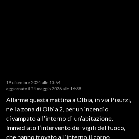
LAVORO
BANDI
SPORT IN SARDEGNA
SPORT
RISULTATI E CLASSIFICHE
CALCIO
CALCIO REGIONALE
19 dicembre 2024 alle 13:54
BASKET
aggiornato il 24 maggio 2026 alle 16:38
VOLLEY
Allarme questa mattina a Olbia, in via Pisurzi,
MOTORI
nella zona di Olbia 2, per un incendio
TENNIS
divampato all’interno di un’abitazione.
ALTRI SPORT
Immediato l’intervento dei vigili del fuoco,
che hanno trovato all’interno il corpo
CULTURA