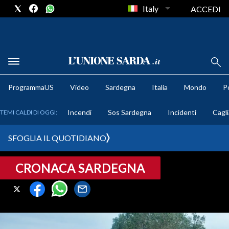
Italy
ACCEDI
METEO
ProgrammaUS
Video
Sardegna
Italia
Mondo
Po
COMUNI AL VOTO
Incendi
Sos Sardegna
Incidenti
Cagli
TEMI CALDI DI OGGI:
VIDEO
SFOGLIA IL QUOTIDIANO
FOTO
CRONACA SARDEGNA
CRONACA SARDEGNA
CAGLIARI
PROVINCIA DI CAGLIARI
SULCIS IGLESIENTE