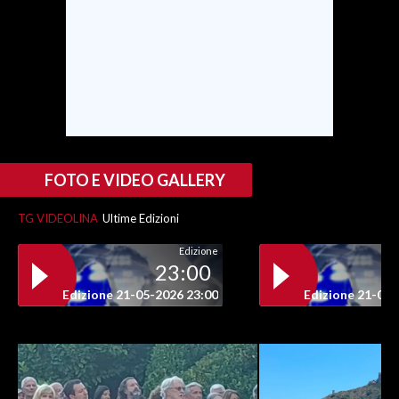
INFO AZIENDE
ABBONATI
ANNUNCI
NECROLOGI
PUBBLICITÀ
SPIAGGE
FOTO E VIDEO GALLERY
STORE
TG VIDEOLINA
Ultime Edizioni
Edizione
23:00
Edizione 21-05-2026 23:00
Edizione 21-05-