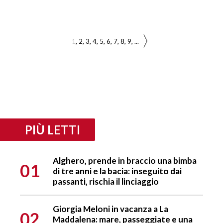
1
2
3
4
5
6
7
8
9
...
PIÙ LETTI
Alghero, prende in braccio una bimba
01
di tre anni e la bacia: inseguito dai
passanti, rischia il linciaggio
Giorgia Meloni in vacanza a La
02
Maddalena: mare, passeggiate e una