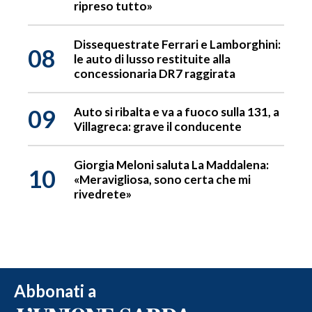
ripreso tutto»
Dissequestrate Ferrari e Lamborghini:
08
le auto di lusso restituite alla
concessionaria DR7 raggirata
09
Auto si ribalta e va a fuoco sulla 131, a
Villagreca: grave il conducente
Giorgia Meloni saluta La Maddalena:
10
«Meravigliosa, sono certa che mi
rivedrete»
Abbonati a