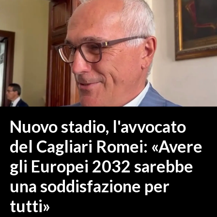
MEDIO CAMPIDANO
ORISTANO E PROVINCIA
SASSARI E PROVINCIA
GALLURA
NUORO E PROVINCIA
OGLIASTRA
AGENDA
CRONACA
Nuovo stadio, l'avvocato
ITALIA
del Cagliari Romei: «Avere
MONDO
gli Europei 2032 sarebbe
POLITICA
una soddisfazione per
ECONOMIA
tutti»
SERVIZI ALLE IMPRESE