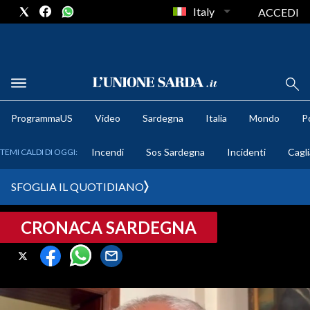
Italy
ACCEDI
METEO
ProgrammaUS
Video
Sardegna
Italia
Mondo
Po
COMUNI AL VOTO
Incendi
Sos Sardegna
Incidenti
Cagli
TEMI CALDI DI OGGI:
VIDEO
SFOGLIA IL QUOTIDIANO
FOTO
CRONACA SARDEGNA
CRONACA SARDEGNA
CAGLIARI
PROVINCIA DI CAGLIARI
SULCIS IGLESIENTE