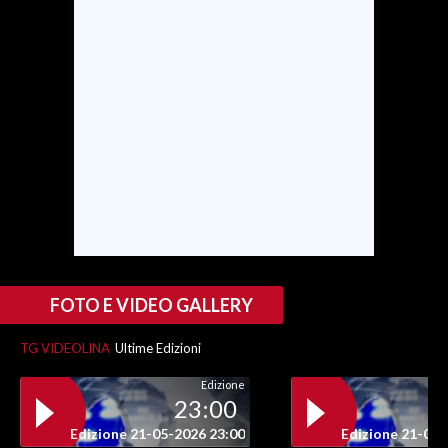
INFO AZIENDE
ABBONATI
ANNUNCI
NECROLOGI
PUBBLICITÀ
SPIAGGE
STORE
FOTO E VIDEO GALLERY
TG VIDEOLINA
Ultime Edizioni
Edizione
23:00
Edizione 21-05-2026 23:00
Edizione 21-05-