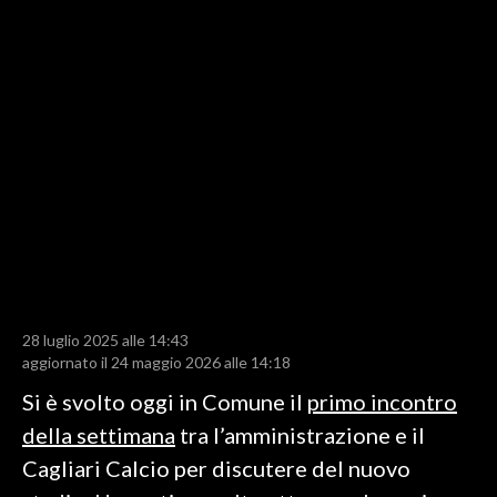
LAVORO
BANDI
SPORT IN SARDEGNA
SPORT
RISULTATI E CLASSIFICHE
CALCIO
CALCIO REGIONALE
BASKET
VOLLEY
28 luglio 2025 alle 14:43
aggiornato il 24 maggio 2026 alle 14:18
MOTORI
Si è svolto oggi in Comune il
primo incontro
TENNIS
della settimana
tra l’amministrazione e il
ALTRI SPORT
Cagliari Calcio per discutere del nuovo
CULTURA