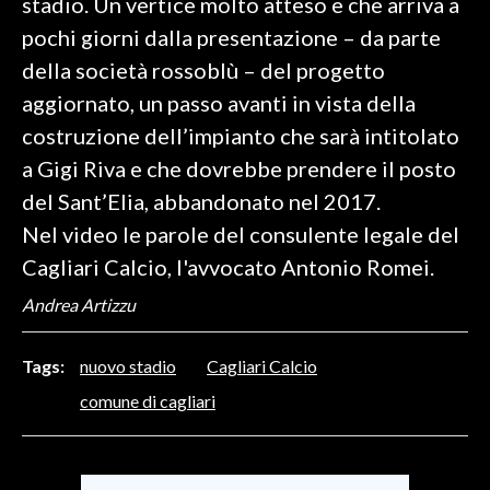
stadio. Un vertice molto atteso e che arriva a
pochi giorni dalla presentazione – da parte
SPETTACOLI
della società rossoblù – del progetto
aggiornato, un passo avanti in vista della
GOSSIP
costruzione dell’impianto che sarà intitolato
SALUTE
a Gigi Riva e che dovrebbe prendere il posto
del Sant’Elia, abbandonato nel 2017.
SARDEGNA TURISMO
Nel video le parole del consulente legale del
SARDI NEL MONDO
Cagliari Calcio, l'avvocato Antonio Romei.
NOTIZIE
Andrea Artizzu
EVENTI
Tags:
nuovo stadio
Cagliari Calcio
#CARAUNIONE
comune di cagliari
3 MINUTI CON
INSULARITÀ