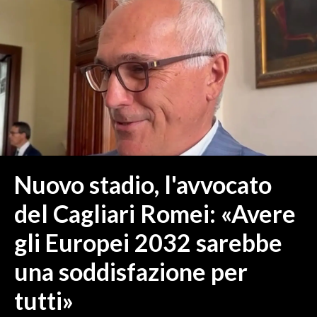
MEDIO CAMPIDANO
ORISTANO E PROVINCIA
SASSARI E PROVINCIA
GALLURA
NUORO E PROVINCIA
OGLIASTRA
AGENDA
CRONACA
Nuovo stadio, l'avvocato
ITALIA
del Cagliari Romei: «Avere
MONDO
gli Europei 2032 sarebbe
POLITICA
una soddisfazione per
ECONOMIA
tutti»
SERVIZI ALLE IMPRESE