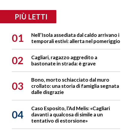
PIÙ LETTI
01
Nell’Isola assediata dal caldo arrivano i
temporali estivi: allerta nel pomeriggio
02
Cagliari, ragazzo aggredito a
bastonate in strada: è grave
Bono, morto schiacciato dal muro
03
crollato: una storia di famiglia segnata
dalle disgrazie
Caso Esposito, l’Ad Melis: «Cagliari
04
davanti a qualcosa di simile a un
tentativo di estorsione»