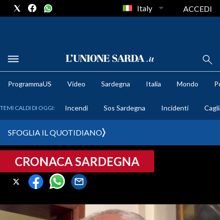
Italy
ACCEDI
METEO
ProgrammaUS
Video
Sardegna
Italia
Mondo
Po
COMUNI AL VOTO
Incendi
Sos Sardegna
Incidenti
Cagli
TEMI CALDI DI OGGI:
VIDEO
SFOGLIA IL QUOTIDIANO
FOTO
CRONACA SARDEGNA
CRONACA SARDEGNA
CAGLIARI
PROVINCIA DI CAGLIARI
SULCIS IGLESIENTE