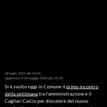
LAVORO
BANDI
SPORT IN SARDEGNA
SPORT
RISULTATI E CLASSIFICHE
CALCIO
CALCIO REGIONALE
BASKET
VOLLEY
28 luglio 2025 alle 14:43
aggiornato il 24 maggio 2026 alle 14:18
MOTORI
Si è svolto oggi in Comune il
primo incontro
TENNIS
della settimana
tra l’amministrazione e il
ALTRI SPORT
Cagliari Calcio per discutere del nuovo
CULTURA