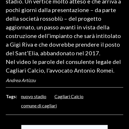
stadio. Un vertice molto atteso e che arriva a
pochi giorni dalla presentazione – da parte
SPETTACOLI
della società rossoblù – del progetto
aggiornato, un passo avanti in vista della
GOSSIP
costruzione dell’impianto che sarà intitolato
SALUTE
a Gigi Riva e che dovrebbe prendere il posto
del Sant’Elia, abbandonato nel 2017.
SARDEGNA TURISMO
Nel video le parole del consulente legale del
SARDI NEL MONDO
Cagliari Calcio, l'avvocato Antonio Romei.
NOTIZIE
Andrea Artizzu
EVENTI
Tags:
nuovo stadio
Cagliari Calcio
#CARAUNIONE
comune di cagliari
3 MINUTI CON
INSULARITÀ