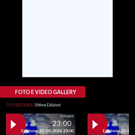
INFO AZIENDE
ABBONATI
ANNUNCI
NECROLOGI
PUBBLICITÀ
SPIAGGE
STORE
FOTO E VIDEO GALLERY
TG VIDEOLINA
Ultime Edizioni
Edizione
23:00
Edizione 21-05-2026 23:00
Edizione 21-05-