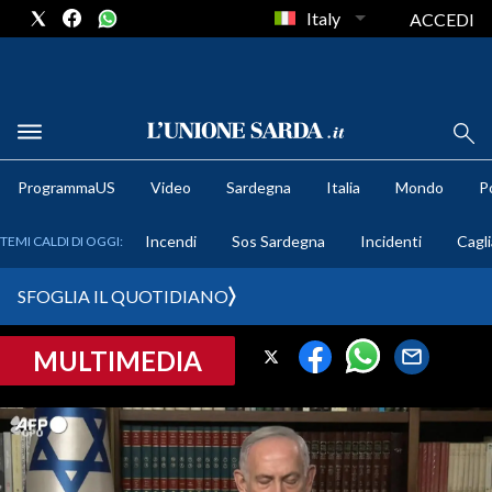
Italy
ACCEDI
METEO
ProgrammaUS
Video
Sardegna
Italia
Mondo
Po
COMUNI AL VOTO
Incendi
Sos Sardegna
Incidenti
Cagli
TEMI CALDI DI OGGI:
VIDEO
SFOGLIA IL QUOTIDIANO
FOTO
MULTIMEDIA
CRONACA SARDEGNA
CAGLIARI
PROVINCIA DI CAGLIARI
SULCIS IGLESIENTE