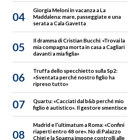
Giorgia Meloni in vacanza a La
04
Maddalena: mare, passeggiate e una
serata a Cala Gavetta
Il dramma di Cristian Bucchi: «Trovai la
05
mia compagna morta in casa a Cagliari
davanti a mia figlia»
Truffa dello specchietto sulla Sp2:
06
«Sventata perché nostro figlio ha
ripreso tutto»
07
Quartu: «Cacciati dal b&b perché mio
figlio è autistico». Il gestore smentisce
Madrid e l’ultimatum a Roma: «Confini
08
riaperti entro 48 ore». No di Palazzo
Chigi e la Spagna impone controlli alle