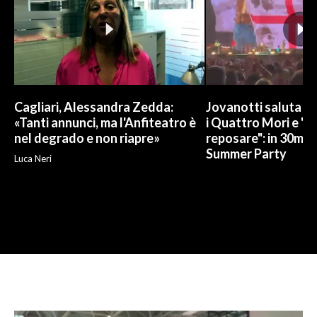
Cagliari, Alessandra Zedda:
Jovanotti saluta l
«Tanti annunci, ma l'Anfiteatro è
i Quattro Mori e "
nel degrado e non riapre»
reposare": in 30mila 
Summer Party
Luca Neri