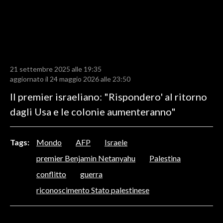
LAVORO
BANDI
SPORT IN SARDEGNA
21 settembre 2025 alle 19:35
SPORT
aggiornato il 24 maggio 2026 alle 23:50
RISULTATI E CLASSIFICHE
Il premier israeliano: "Rispondero' al ritorno
CALCIO
dagli Usa e le colonie aumenteranno"
CALCIO REGIONALE
BASKET
Tags:
Mondo
AFP
Israele
VOLLEY
premier Benjamin Netanyahu
Palestina
MOTORI
conflitto
guerra
TENNIS
riconoscimento Stato palestinese
ALTRI SPORT
CULTURA