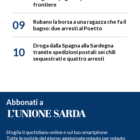
frontiere
09
Rubano la borsa a una ragazza che fa il
bagno: due arresti al Poetto
Droga dalla Spagna alla Sardegna
10
tramite spedizioni postali: sei chili
sequestrati e quattro arresti
Abbonati a
Sfoglia il quotidiano online e sul tuo smartphone
Tutte le notizie del giorno aggiornate minuto per minuto