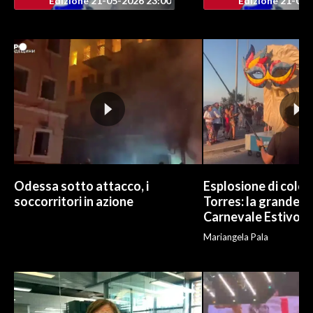
Edizione 21-05-2026 23:00
Edizione 21-05-
INFO AZIENDE
ABBONATI
ANNUNCI
NECROLOGI
PUBBLICITÀ
SPIAGGE
STORE
Odessa sotto attacco, i
Esplosione di color
soccorritori in azione
Torres: la grande sf
Carnevale Estivo
Mariangela Pala