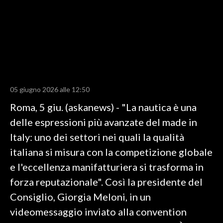
LAVORO
BANDI
SPORT IN SARDEGNA
SPORT
05 giugno 2026 alle 12:50
RISULTATI E CLASSIFICHE
Roma, 5 giu. (askanews) - "La nautica è una
CALCIO
delle espressioni più avanzate del made in
CALCIO REGIONALE
Italy: uno dei settori nei quali la qualità
BASKET
italiana si misura con la competizione globale
VOLLEY
e l'eccellenza manifatturiera si trasforma in
MOTORI
forza reputazionale". Così la presidente del
TENNIS
Consiglio, Giorgia Meloni, in un
ALTRI SPORT
videomessaggio inviato alla convention
CULTURA