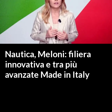
MEDIO CAMPIDANO
ORISTANO E PROVINCIA
SASSARI E PROVINCIA
GALLURA
NUORO E PROVINCIA
OGLIASTRA
AGENDA
Nautica, Meloni: filiera
CRONACA
innovativa e tra più
ITALIA
avanzate Made in Italy
MONDO
POLITICA
ECONOMIA
SERVIZI ALLE IMPRESE