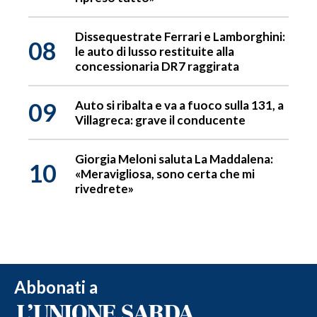
Dissequestrate Ferrari e Lamborghini:
08
le auto di lusso restituite alla
concessionaria DR7 raggirata
09
Auto si ribalta e va a fuoco sulla 131, a
Villagreca: grave il conducente
Giorgia Meloni saluta La Maddalena:
10
«Meravigliosa, sono certa che mi
rivedrete»
Abbonati a