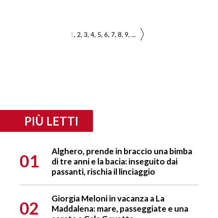
1
2
3
4
5
6
7
8
9
...
PIÙ LETTI
Alghero, prende in braccio una bimba
01
di tre anni e la bacia: inseguito dai
passanti, rischia il linciaggio
Giorgia Meloni in vacanza a La
02
Maddalena: mare, passeggiate e una