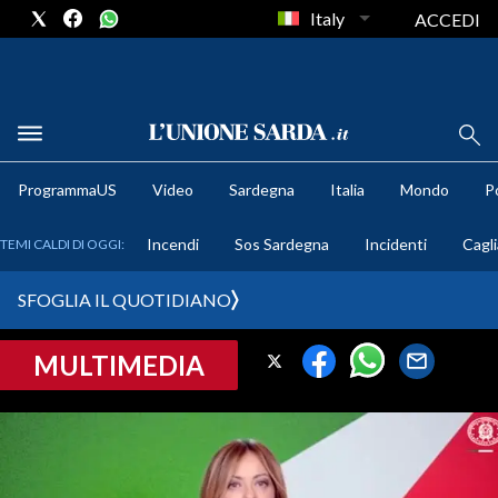
Italy
ACCEDI
METEO
ProgrammaUS
Video
Sardegna
Italia
Mondo
Po
COMUNI AL VOTO
Incendi
Sos Sardegna
Incidenti
Cagli
TEMI CALDI DI OGGI:
VIDEO
SFOGLIA IL QUOTIDIANO
FOTO
MULTIMEDIA
CRONACA SARDEGNA
CAGLIARI
PROVINCIA DI CAGLIARI
SULCIS IGLESIENTE