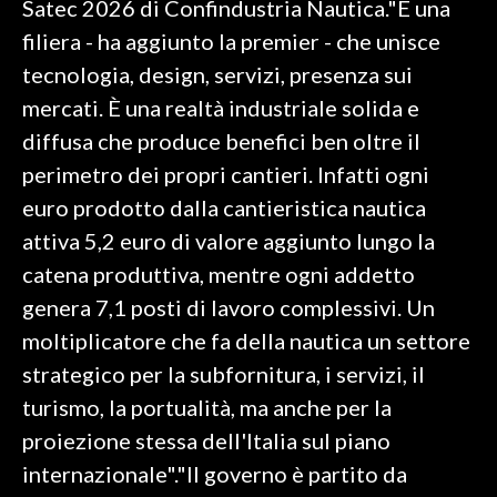
Satec 2026 di Confindustria Nautica."È una
filiera - ha aggiunto la premier - che unisce
SPETTACOLI
tecnologia, design, servizi, presenza sui
GOSSIP
mercati. È una realtà industriale solida e
diffusa che produce benefici ben oltre il
SALUTE
perimetro dei propri cantieri. Infatti ogni
euro prodotto dalla cantieristica nautica
SARDEGNA TURISMO
attiva 5,2 euro di valore aggiunto lungo la
SARDI NEL MONDO
catena produttiva, mentre ogni addetto
NOTIZIE
genera 7,1 posti di lavoro complessivi. Un
EVENTI
moltiplicatore che fa della nautica un settore
strategico per la subfornitura, i servizi, il
#CARAUNIONE
turismo, la portualità, ma anche per la
3 MINUTI CON
proiezione stessa dell'Italia sul piano
internazionale"."Il governo è partito da
INSULARITÀ