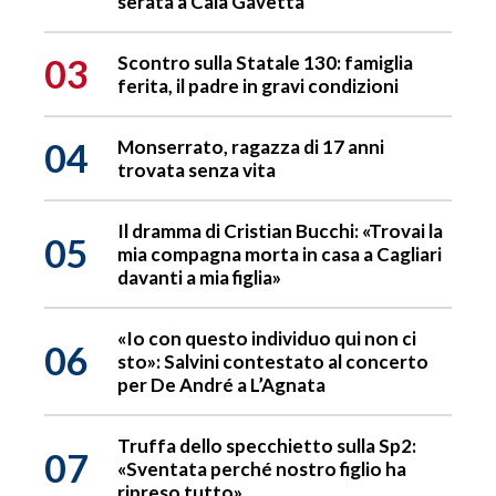
serata a Cala Gavetta
03
Scontro sulla Statale 130: famiglia
ferita, il padre in gravi condizioni
04
Monserrato, ragazza di 17 anni
trovata senza vita
Il dramma di Cristian Bucchi: «Trovai la
05
mia compagna morta in casa a Cagliari
davanti a mia figlia»
«Io con questo individuo qui non ci
06
sto»: Salvini contestato al concerto
per De André a L’Agnata
Truffa dello specchietto sulla Sp2:
07
«Sventata perché nostro figlio ha
ripreso tutto»