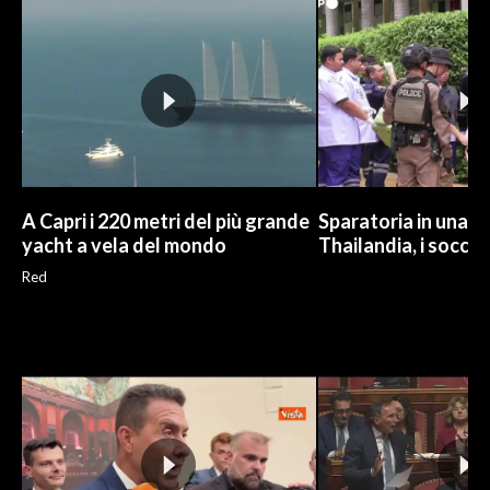
INFO AZIENDE
ABBONATI
ANNUNCI
NECROLOGI
PUBBLICITÀ
SPIAGGE
A Capri i 220 metri del più grande
Sparatoria in una sc
yacht a vela del mondo
Thailandia, i soccor
STORE
Red