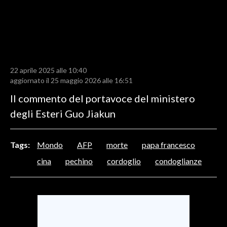
LAVORO
BANDI
SPORT IN SARDEGNA
22 aprile 2025 alle 10:40
SPORT
aggiornato il 25 maggio 2026 alle 16:51
RISULTATI E CLASSIFICHE
Il commento del portavoce del ministero
CALCIO
degli Esteri Guo Jiakun
CALCIO REGIONALE
BASKET
Tags:
Mondo
AFP
morte
papa francesco
VOLLEY
cina
pechino
cordoglio
condoglianze
MOTORI
TENNIS
ALTRI SPORT
CULTURA