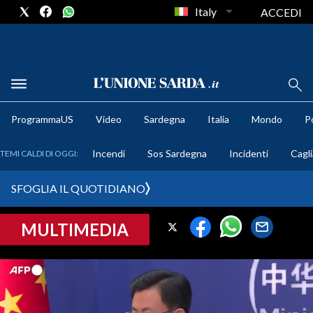
Italy
ACCEDI
METEO
ProgrammaUS
Video
Sardegna
Italia
Mondo
Po
COMUNI AL VOTO
Incendi
Sos Sardegna
Incidenti
Cagli
TEMI CALDI DI OGGI:
VIDEO
SFOGLIA IL QUOTIDIANO
FOTO
MULTIMEDIA
CRONACA SARDEGNA
CAGLIARI
PROVINCIA DI CAGLIARI
SULCIS IGLESIENTE