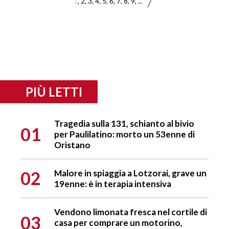
1
2
3
4
5
6
7
8
9
...
PIÙ LETTI
Tragedia sulla 131, schianto al bivio
01
per Paulilatino: morto un 53enne di
Oristano
02
Malore in spiaggia a Lotzorai, grave un
19enne: è in terapia intensiva
Vendono limonata fresca nel cortile di
03
casa per comprare un motorino,