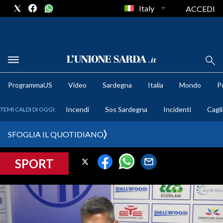
Italy
ACCEDI
METEO
ProgrammaUS
Video
Sardegna
Italia
Mondo
Po
COMUNI AL VOTO
Incendi
Sos Sardegna
Incidenti
Cagli
TEMI CALDI DI OGGI:
VIDEO
SFOGLIA IL QUOTIDIANO
FOTO
SPORT
CRONACA SARDEGNA
CAGLIARI
PROVINCIA DI CAGLIARI
SULCIS IGLESIENTE