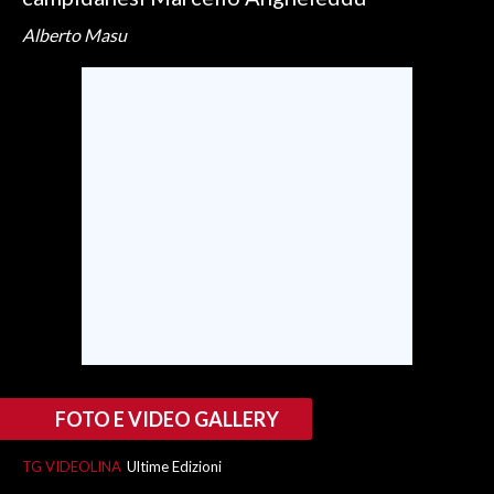
Alberto Masu
SPETTACOLI
GOSSIP
SALUTE
SARDEGNA TURISMO
SARDI NEL MONDO
NOTIZIE
EVENTI
#CARAUNIONE
FOTO E VIDEO GALLERY
3 MINUTI CON
TG VIDEOLINA
Ultime Edizioni
INSULARITÀ