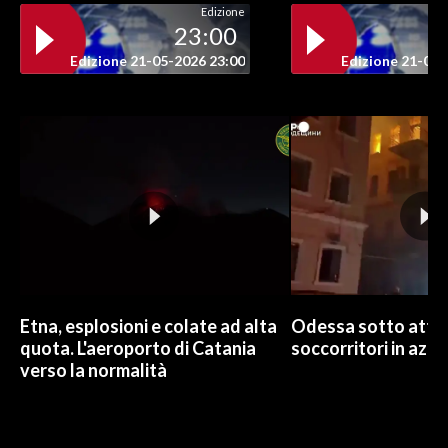
Edizione
23:00
INFO AZIENDE
Edizione 21-05-2026 23:00
Edizione 21-05-
ABBONATI
ANNUNCI
NECROLOGI
PUBBLICITÀ
SPIAGGE
STORE
Etna, esplosioni e colate ad alta
Odessa sotto attac
quota. L'aeroporto di Catania
soccorritori in azio
verso la normalità