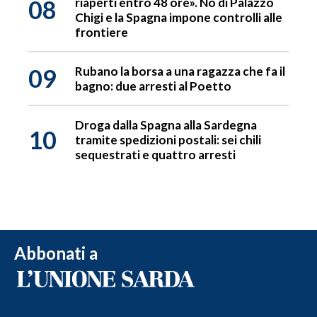
08
riaperti entro 48 ore». No di Palazzo
Chigi e la Spagna impone controlli alle
frontiere
09
Rubano la borsa a una ragazza che fa il
bagno: due arresti al Poetto
Droga dalla Spagna alla Sardegna
10
tramite spedizioni postali: sei chili
sequestrati e quattro arresti
Abbonati a