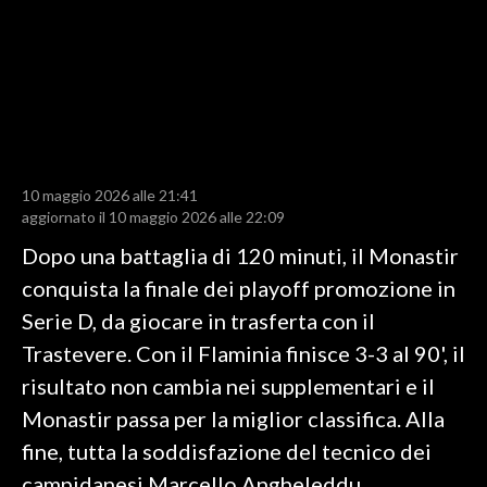
LAVORO
BANDI
SPORT IN SARDEGNA
SPORT
10 maggio 2026 alle 21:41
RISULTATI E CLASSIFICHE
aggiornato il 10 maggio 2026 alle 22:09
CALCIO
Dopo una battaglia di 120 minuti, il Monastir
CALCIO REGIONALE
conquista la finale dei playoff promozione in
BASKET
Serie D, da giocare in trasferta con il
VOLLEY
Trastevere. Con il Flaminia finisce 3-3 al 90', il
MOTORI
risultato non cambia nei supplementari e il
TENNIS
Monastir passa per la miglior classifica. Alla
ALTRI SPORT
fine, tutta la soddisfazione del tecnico dei
campidanesi Marcello Angheleddu
CULTURA