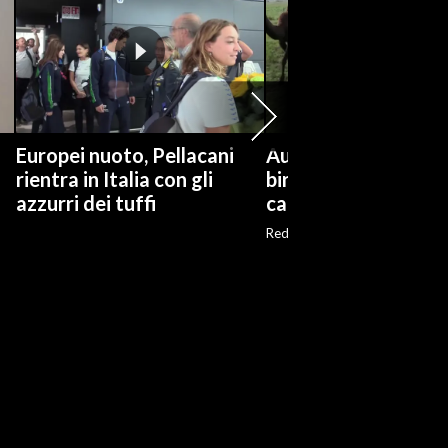
Europei nuoto, Pellacani
Australia, dal latte a
rientra in Italia con gli
birra: la seconda vit
azzurri dei tuffi
cammelli
Red