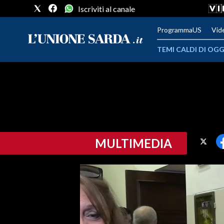
Iscriviti al canale
ProgrammaUS
Vid
TEMI CALDI DI OGG
METEO
COMUNI AL VOTO
VIDEO
MULTIMEDIA
FOTO
CRONACA SARDEGNA
CAGLIARI
PROVINCIA DI CAGLIARI
SULCIS IGLESIENTE