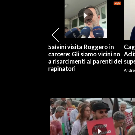
SPETTACOLI
GOSSIP
SALUTE
Salvini visita Roggero in
Cagl
carcere: Gli siamo vicini no
Acli
SARDEGNA TURISMO
a risarcimenti ai parenti dei
supe
rapinatori
Andre
SARDI NEL MONDO
NOTIZIE
EVENTI
#CARAUNIONE
3 MINUTI CON
INSULARITÀ