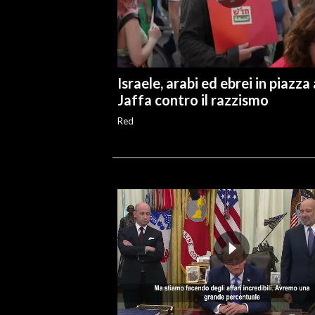
INFO AZIENDE
ABBONATI
ANNUNCI
Israele, arabi ed ebrei in piazza 
NECROLOGI
Jaffa contro il razzismo
PUBBLICITÀ
Red
SPIAGGE
STORE