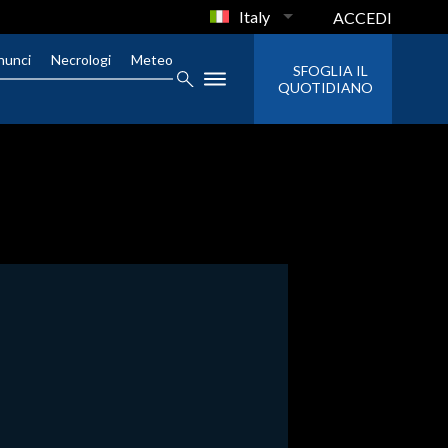
Italy
ACCEDI
nunci
Necrologi
Meteo
SFOGLIA IL
QUOTIDIANO