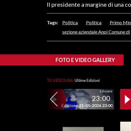
Il presidente a margine di una 
LAVORO
BANDI
Tags:
Politica
Politica
Primo Mine
SPORT IN SARDEGNA
sezione aziendale Anpi Comune di
SPORT
RISULTATI E CLASSIFICHE
FOTO E VIDEO GALLERY
CALCIO
CALCIO REGIONALE
BASKET
TG VIDEOLINA
Ultime Edizioni
VOLLEY
Edizione
23:00
MOTORI
Edizione 21-05-2026 23:00
TENNIS
ALTRI SPORT
CULTURA