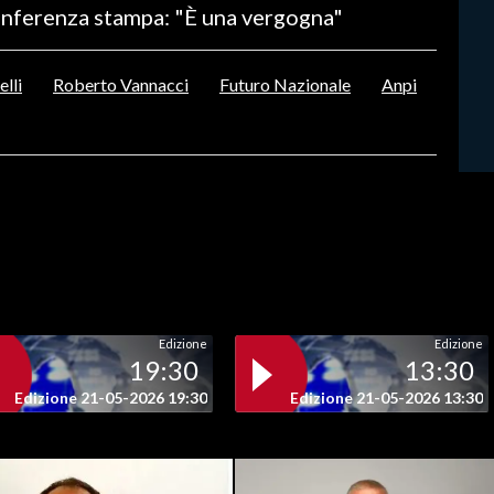
conferenza stampa: "È una vergogna"
lli
Roberto Vannacci
Futuro Nazionale
Anpi
Edizione
Edizione
19:30
13:30
Edizione 21-05-2026 19:30
Edizione 21-05-2026 13:30