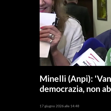
MEDIO CAMPIDANO
ORISTANO E PROVINCIA
SASSARI E PROVINCIA
GALLURA
NUORO E PROVINCIA
OGLIASTRA
AGENDA
CRONACA
ITALIA
MONDO
Minelli (Anpi): 'Va
democrazia, non ab
POLITICA
ECONOMIA
17 giugno 2026 alle 14:48
SERVIZI ALLE IMPRESE