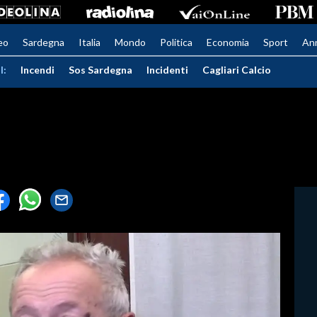
eo
Sardegna
Italia
Mondo
Politica
Economia
Sport
An
I:
Incendi
Sos Sardegna
Incidenti
Cagliari Calcio