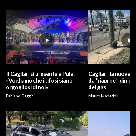
INFO AZIENDE
ABBONATI
ANNUNCI
NECROLOGI
PUBBLICITÀ
SPIAGGE
STORE
Il Cagliari si presenta a Pula:
Cagliari, la nuova v
«Vogliamo che i tifosi siano
da "riaprire": dimen
orgogliosi di noi»
del gas
Fabiano Gaggini
Mauro Madeddu