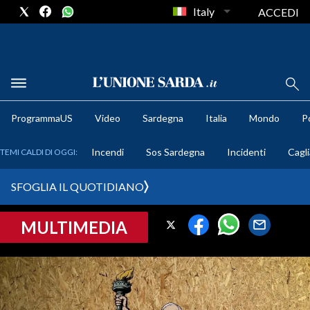
Italy
ACCEDI
METEO
ProgrammaUS
Video
Sardegna
Italia
Mondo
Po
COMUNI AL VOTO
Incendi
Sos Sardegna
Incidenti
Cagli
TEMI CALDI DI OGGI:
VIDEO
SFOGLIA IL QUOTIDIANO
FOTO
MULTIMEDIA
CRONACA SARDEGNA
CAGLIARI
PROVINCIA DI CAGLIARI
SULCIS IGLESIENTE