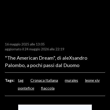
LAVORO
BANDI
SPORT IN SARDEGNA
SPORT
16 maggio 2025 alle 13:05
RISULTATI E CLASSIFICHE
aggiornato il 24 maggio 2026 alle 22:19
CALCIO
"The American Dream", di aleXsandro
CALCIO REGIONALE
Palombo, a pochi passi dal Duomo
BASKET
VOLLEY
Tags:
tag
Cronaca Italiana
murales
leone xiv
MOTORI
pontefice
fiaccola
TENNIS
ALTRI SPORT
CULTURA