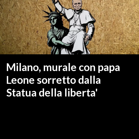
MEDIO CAMPIDANO
ORISTANO E PROVINCIA
SASSARI E PROVINCIA
GALLURA
NUORO E PROVINCIA
OGLIASTRA
AGENDA
Milano, murale con papa
CRONACA
Leone sorretto dalla
ITALIA
Statua della liberta'
MONDO
POLITICA
ECONOMIA
SERVIZI ALLE IMPRESE