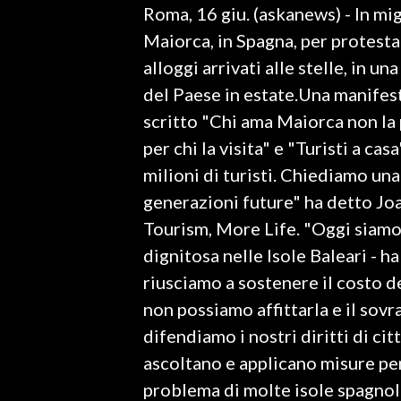
Roma, 16 giu. (askanews) - In mig
LAVORO
Maiorca, in Spagna, per protestar
BANDI
alloggi arrivati alle stelle, in 
del Paese in estate.Una manifesta
SPORT IN SARDEGNA
scritto "Chi ama Maiorca non la pr
SPORT
per chi la visita" e "Turisti a ca
RISULTATI E CLASSIFICHE
milioni di turisti. Chiediamo un
CALCIO
generazioni future" ha detto Jo
CALCIO REGIONALE
Tourism, More Life. "Oggi siamo 
BASKET
dignitosa nelle Isole Baleari - 
VOLLEY
riusciamo a sostenere il costo d
MOTORI
non possiamo affittarla e il sovr
TENNIS
difendiamo i nostri diritti di ci
ALTRI SPORT
ascoltano e applicano misure per 
problema di molte isole spagnole
CULTURA