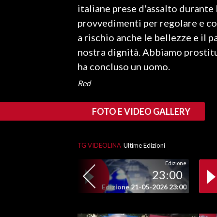
italiane prese d'assalto durant
provvedimenti per regolare e con
SPETTACOLI
a rischio anche le bellezze e il 
GOSSIP
nostra dignità. Abbiamo prostit
ha concluso un uomo.
SALUTE
Red
SARDEGNA TURISMO
FOTO E VIDEO GALLERY
SARDI NEL MONDO
NOTIZIE
EVENTI
TG VIDEOLINA
Ultime Edizioni
Edizione
#CARAUNIONE
23:00
Edizione 21-05-2026 23:00
3 MINUTI CON
INSULARITÀ