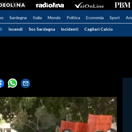
eo
Sardegna
Italia
Mondo
Politica
Economia
Sport
An
I:
Incendi
Sos Sardegna
Incidenti
Cagliari Calcio