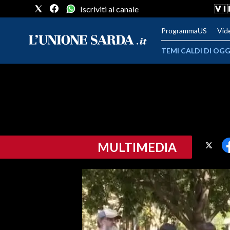
Iscriviti al canale
ProgrammaUS
Vid
TEMI CALDI DI OGG
METEO
COMUNI AL VOTO
VIDEO
MULTIMEDIA
FOTO
CRONACA SARDEGNA
CAGLIARI
PROVINCIA DI CAGLIARI
SULCIS IGLESIENTE