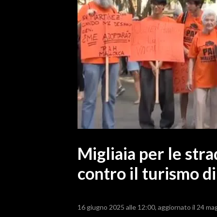
MEDIO CAMPIDANO
ORISTANO E PROVINCIA
SASSARI E PROVINCIA
GALLURA
NUORO E PROVINCIA
OGLIASTRA
AGENDA
CRONACA
ITALIA
MONDO
Migliaia per le str
contro il turismo d
POLITICA
ECONOMIA
16 giugno 2025 alle 12:00
aggiornato il 24 ma
SERVIZI ALLE IMPRESE