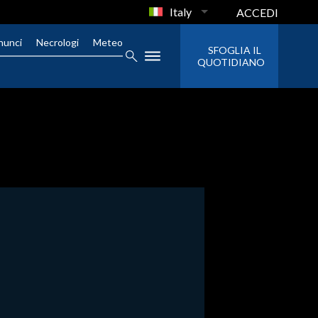
Italy
ACCEDI
nunci
Necrologi
Meteo
SFOGLIA IL
QUOTIDIANO