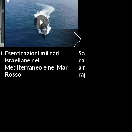
i
Esercitazioni militari
Salvini visita Rogge
israeliane nel
carcere: Gli siamo vi
Mediterraneo e nel Mar
a risarcimenti ai par
Rosso
rapinatori