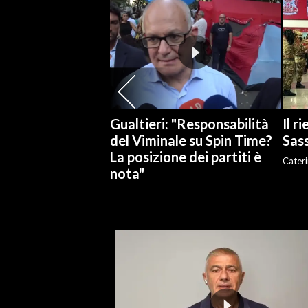
INFO AZIENDE
ABBONATI
ANNUNCI
NECROLOGI
PUBBLICITÀ
Gualtieri: "Responsabilità
Il r
SPIAGGE
del Viminale su Spin Time?
Sass
La posizione dei partiti è
STORE
Cateri
nota"