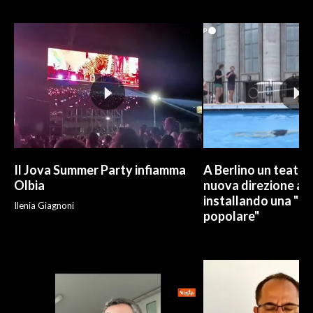
INFO AZIENDE
ABBONATI
ANNUNCI
NECROLOGI
PUBBLICITÀ
SPIAGGE
STORE
Il Jova Summer Party infiamma
A Berlino un teatro
Olbia
nuova direzione art
installando una "pi
Ilenia Giagnoni
popolare"