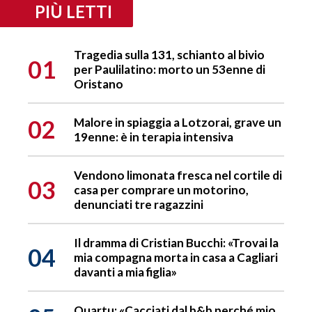
PIÙ LETTI
Tragedia sulla 131, schianto al bivio
01
per Paulilatino: morto un 53enne di
Oristano
02
Malore in spiaggia a Lotzorai, grave un
19enne: è in terapia intensiva
Vendono limonata fresca nel cortile di
03
casa per comprare un motorino,
denunciati tre ragazzini
Il dramma di Cristian Bucchi: «Trovai la
04
mia compagna morta in casa a Cagliari
davanti a mia figlia»
Quartu: «Cacciati dal b&b perché mio