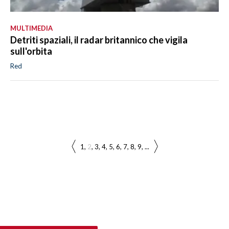
MULTIMEDIA
Detriti spaziali, il radar britannico che vigila
sull'orbita
Red
1
2
3
4
5
6
7
8
9
...