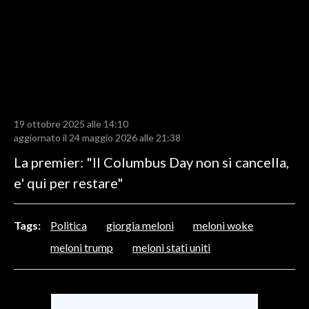
LAVORO
BANDI
SPORT IN SARDEGNA
SPORT
19 ottobre 2025 alle 14:10
RISULTATI E CLASSIFICHE
aggiornato il 24 maggio 2026 alle 21:38
CALCIO
La premier: "Il Columbus Day non si cancella,
CALCIO REGIONALE
e' qui per restare"
BASKET
VOLLEY
Tags:
Politica
giorgia meloni
meloni woke
MOTORI
meloni trump
meloni stati uniti
TENNIS
ALTRI SPORT
CULTURA