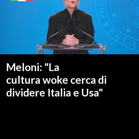
MEDIO CAMPIDANO
ORISTANO E PROVINCIA
SASSARI E PROVINCIA
GALLURA
NUORO E PROVINCIA
OGLIASTRA
AGENDA
Meloni: "La
CRONACA
cultura woke cerca di
ITALIA
dividere Italia e Usa"
MONDO
POLITICA
ECONOMIA
SERVIZI ALLE IMPRESE