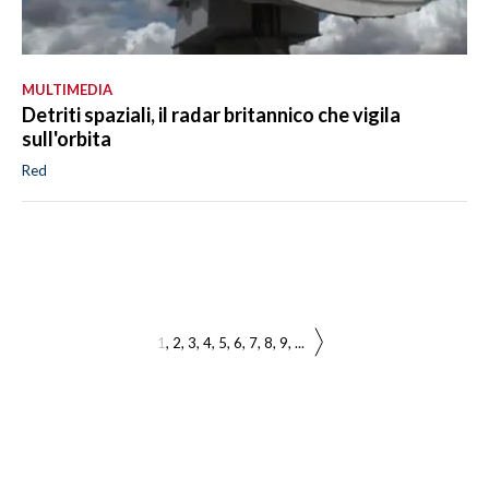
MULTIMEDIA
Detriti spaziali, il radar britannico che vigila
sull'orbita
Red
1
2
3
4
5
6
7
8
9
...