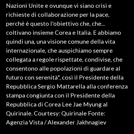
Nazioni Unite e ovunque vi siano crisi e
SPETTACOLI
richieste di collaborazione per la pace,
perché è questo l'obiettivo che, che...
GOSSIP
coltivano insieme Corea e Italia. E abbiamo
quindi una, una visione comune della vita
SALUTE
internazionale, che auspichiamo sempre
SARDEGNA TURISMO
collegata a regole rispettate, condivise, che
consentono alle popolazioni di guardare al
SARDI NEL MONDO
futuro con serenità", così il Presidente della
NOTIZIE
Repubblica Sergio Mattarella alla conferenza
EVENTI
stampa congiunta con il Presidente della
Repubblica di Corea Lee Jae Myung al
#CARAUNIONE
Quirinale. Courtesy: Quirinale Fonte:
3 MINUTI CON
Agenzia Vista / Alexander Jakhnagiev
INSULARITÀ