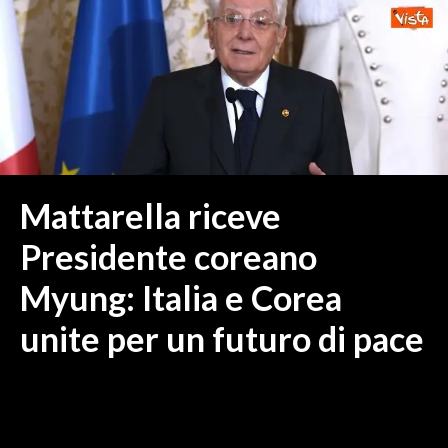
MEDIO CAMPIDANO
ORISTANO E PROVINCIA
SASSARI E PROVINCIA
GALLURA
NUORO E PROVINCIA
OGLIASTRA
AGENDA
Mattarella riceve
CRONACA
Presidente coreano
ITALIA
Myung: Italia e Corea
MONDO
unite per un futuro di pace
POLITICA
ECONOMIA
SERVIZI ALLE IMPRESE