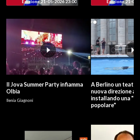
Edizione 21-05-2026 23:00
Edizione 21-05-
Il Jova Summer Party infiamma
A Berlino un teatro
Olbia
nuova direzione art
installando una "pi
Ilenia Giagnoni
popolare"