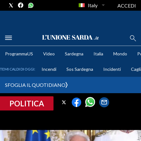
Italy
ACCEDI
METEO
ProgrammaUS
Video
Sardegna
Italia
Mondo
Po
COMUNI AL VOTO
Incendi
Sos Sardegna
Incidenti
Cagli
TEMI CALDI DI OGGI:
VIDEO
SFOGLIA IL QUOTIDIANO
FOTO
POLITICA
CRONACA SARDEGNA
CAGLIARI
PROVINCIA DI CAGLIARI
SULCIS IGLESIENTE