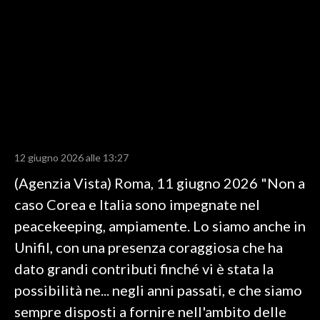
LAVORO
BANDI
SPORT IN SARDEGNA
SPORT
RISULTATI E CLASSIFICHE
CALCIO
12 giugno 2026 alle 13:27
CALCIO REGIONALE
(Agenzia Vista) Roma, 11 giugno 2026 "Non a
BASKET
caso Corea e Italia sono impegnate nel
VOLLEY
peacekeeping, ampiamente. Lo siamo anche in
MOTORI
Unifil, con una presenza coraggiosa che ha
TENNIS
dato grandi contributi finché vi è stata la
ALTRI SPORT
possibilità ne... negli anni passati, e che siamo
sempre disposti a fornire nell'ambito delle
CULTURA