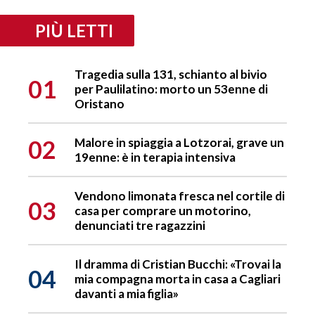
PIÙ LETTI
Tragedia sulla 131, schianto al bivio
01
per Paulilatino: morto un 53enne di
Oristano
02
Malore in spiaggia a Lotzorai, grave un
19enne: è in terapia intensiva
Vendono limonata fresca nel cortile di
03
casa per comprare un motorino,
denunciati tre ragazzini
Il dramma di Cristian Bucchi: «Trovai la
04
mia compagna morta in casa a Cagliari
davanti a mia figlia»