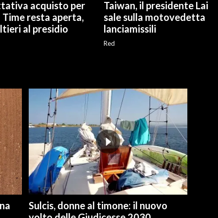
tativa acquisto per
Taiwan, il presidente Lai
 Time resta aperta,
sale sulla motovedetta
tieri al presidio
lanciamissili
Red
una
Sulcis, donne al timone: il nuovo
volto delle Giudicesse 2030