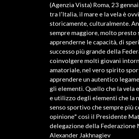
(Agenzia Vista) Roma, 23 gennai
LAVORO
tra l’Italia, il mare e la vela è
BANDI
storicamente, culturalmente. An
sempre maggiore, molto presto si
SPORT IN SARDEGNA
apprenderne le capacità, di speri
SPORT
successo più grande della Federa
RISULTATI E CLASSIFICHE
coinvolgere molti giovani intorno
CALCIO
amatoriale, nel vero spirito sp
CALCIO REGIONALE
apprendere un autentico legame 
BASKET
gli elementi. Quello che la vela 
VOLLEY
e utilizzo degli elementi che la 
MOTORI
senso sportivo che sempre più c
TENNIS
opinione" così il Presidente Mat
ALTRI SPORT
delegazione della Federazione N
Alexander Jakhnagiev
CULTURA