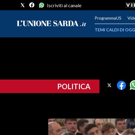
Iscriviti al canale
ProgrammaUS
Vid
TEMI CALDI DI OGG
METEO
COMUNI AL VOTO
VIDEO
POLITICA
FOTO
CRONACA SARDEGNA
CAGLIARI
PROVINCIA DI CAGLIARI
SULCIS IGLESIENTE