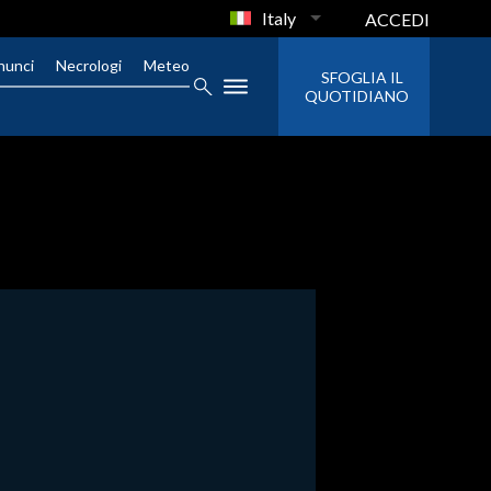
Italy
ACCEDI
nunci
Necrologi
Meteo
SFOGLIA IL
QUOTIDIANO