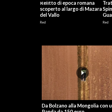
Relitto di epoca romana
Trat
scoperto al largo di Mazara
Spin
INFO AZIENDE
del Vallo
Gual
ABBONATI
Red
Red
ANNUNCI
NECROLOGI
PUBBLICITÀ
SPIAGGE
STORE
Da Bolzano alla Mongolia con 
Panda da 150 euro