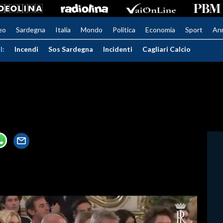
eo
Sardegna
Italia
Mondo
Politica
Economia
Sport
An
I:
Incendi
Sos Sardegna
Incidenti
Cagliari Calcio