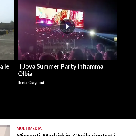
a le
Il Jova Summer Party infiamma
Olbia
Ilenia Giagnoni
MULTIMEDIA
Migranti, Madrid: in 70mila rientrati