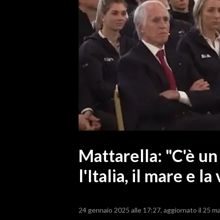
MEDIO CAMPIDANO
ORISTANO E PROVINCIA
SASSARI E PROVINCIA
GALLURA
NUORO E PROVINCIA
OGLIASTRA
AGENDA
CRONACA
ITALIA
MONDO
Mattarella: "C'è u
l'Italia, il mare e la
POLITICA
ECONOMIA
24 gennaio 2025 alle 17:27
aggiornato il 25 m
SERVIZI ALLE IMPRESE