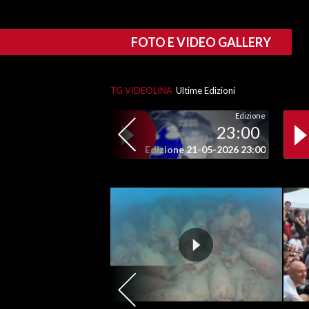
SPETTACOLI
FOTO E VIDEO GALLERY
GOSSIP
TG VIDEOLINA
Ultime Edizioni
SALUTE
Edizione
23:00
SARDEGNA TURISMO
Edizione 21-05-2026 23:00
SARDI NEL MONDO
NOTIZIE
EVENTI
#CARAUNIONE
3 MINUTI CON
INSULARITÀ