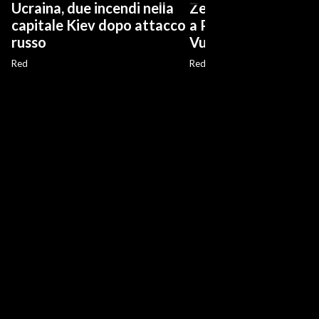
Ucraina, due incendi nella
Zelensky in Serbia, 
capitale Kiev dopo attacco
a Palazzo presidenz
russo
Vucic
Red
Red