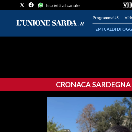
Iscriviti al canale
ProgrammaUS
Vid
TEMI CALDI DI OGG
METEO
COMUNI AL VOTO
VIDEO
CRONACA SARDEGNA
FOTO
CRONACA SARDEGNA
CAGLIARI
PROVINCIA DI CAGLIARI
SULCIS IGLESIENTE