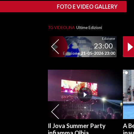
FOTO E VIDEO GALLERY
INFO AZIENDE
ABBONATI
TG VIDEOLINA
Ultime Edizioni
ANNUNCI
Edizione
NECROLOGI
23:00
PUBBLICITÀ
Edizione 21-05-2026 23:00
SPIAGGE
STORE
Il Jova Summer Party
A Be
infiamma Olbia
ina