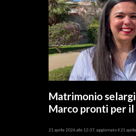
MEDIO CAMPIDANO
ORISTANO E PROVINCIA
SASSARI E PROVINCIA
GALLURA
NUORO E PROVINCIA
OGLIASTRA
AGENDA
CRONACA
ITALIA
MONDO
Matrimonio selargin
Marco pronti per il 
POLITICA
ECONOMIA
21 aprile 2026 alle 12:37
aggiornato il 21 april
SERVIZI ALLE IMPRESE