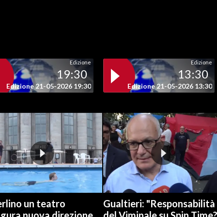
Edizione
Edizione
19:30
13:30
Edizione 21-05-2026 19:30
Edizione 21-05-2026 13:30
rlino un teatro
Gualtieri: "Responsabilità
ugura nuova direzione
del Viminale su Spin Time