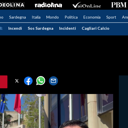
eo
Sardegna
Italia
Mondo
Politica
Economia
Sport
An
I:
Incendi
Sos Sardegna
Incidenti
Cagliari Calcio