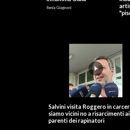
arti
Ilenia Giagnoni
"pis
Salvini visita Roggero in carcer
siamo vicini no a risarcimenti ai
parenti dei rapinatori