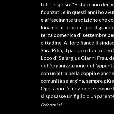
futuro sposo: “È stato uno dei p
fidanzati, e in questi anni ho a
SPETTACOLI
e affascinante tradizione che coi
GOSSIP
Innamorati e pronti per il grand
terza domenica di settembre per
SALUTE
cittadine. Al loro fianco il sind
SARDEGNA TURISMO
Sara Pilia, il parroco don Ireneo
Loco di Selargius Gianni Frau, da
SARDI NEL MONDO
dell’organizzazione dell’appuntam
NOTIZIE
con un’altra bella coppia e anche
EVENTI
comunità selargina, sempre più a
Ogni anno l’emozione è sempre l
#CARAUNIONE
si sposasse un figlio o un parent
3 MINUTI CON
Federica Lai
INSULARITÀ