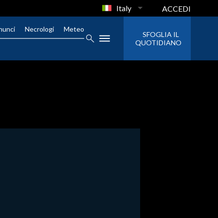
Italy
ACCEDI
nunci
Necrologi
Meteo
SFOGLIA IL
QUOTIDIANO