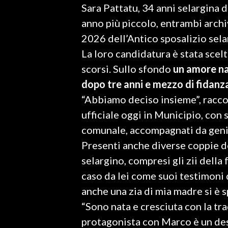
Sara Pattatu, 34 anni selargina d
LAVORO
anno più piccolo, entrambi archiv
BANDI
2026 dell’Antico sposalizio sela
La loro candidatura è stata scelt
SPORT IN SARDEGNA
scorsi. Sullo sfondo
un amore nat
SPORT
dopo tre anni e mezzo di fidanz
RISULTATI E CLASSIFICHE
“Abbiamo deciso insieme”, racc
CALCIO
ufficiale oggi in Municipio, con 
CALCIO REGIONALE
comunale, accompagnati da genit
BASKET
Presenti anche diverse coppie d
VOLLEY
selargino, compresi gli zii della 
MOTORI
caso da lei come suoi testimoni 
TENNIS
anche una zia di mia madre si è s
ALTRI SPORT
“Sono nata e cresciuta con la tra
protagonista con Marco è un desi
CULTURA