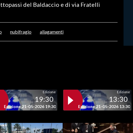
sottopassi del Baldaccio e di via Fratelli
o
nubifragio
allagamenti
Edizione
Edizione
19:30
13:30
Edizione 21-05-2026 19:30
Edizione 21-05-2026 13:30