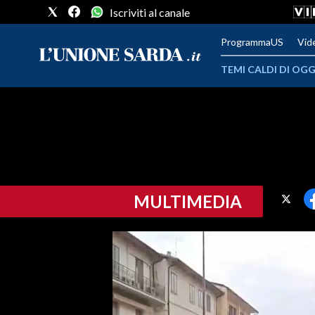
Iscriviti al canale
ProgrammaUS
Vid
TEMI CALDI DI OGG
METEO
COMUNI AL VOTO
VIDEO
MULTIMEDIA
FOTO
CRONACA SARDEGNA
CAGLIARI
PROVINCIA DI CAGLIARI
SULCIS IGLESIENTE