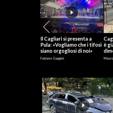
SPETTACOLI
GOSSIP
SALUTE
Il Cagliari si presenta a
Cagl
Pula: «Vogliamo che i tifosi
è gi
SARDEGNA TURISMO
siano orgogliosi di noi»
dime
Fabiano Gaggini
Maur
SARDI NEL MONDO
NOTIZIE
EVENTI
#CARAUNIONE
3 MINUTI CON
INSULARITÀ