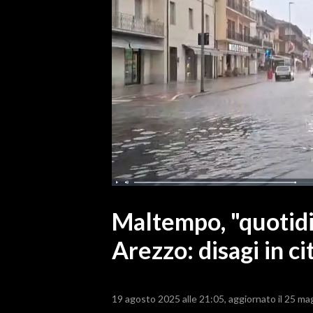
MEDIO CAMPIDANO
ORISTANO E PROVINCIA
SASSARI E PROVINCIA
GALLURA
NUORO E PROVINCIA
OGLIASTRA
AGENDA
CRONACA
ITALIA
MONDO
Maltempo, "quotidi
Arezzo: disagi in cit
POLITICA
ECONOMIA
19 agosto 2025 alle 21:05
aggiornato il 25 ma
SERVIZI ALLE IMPRESE