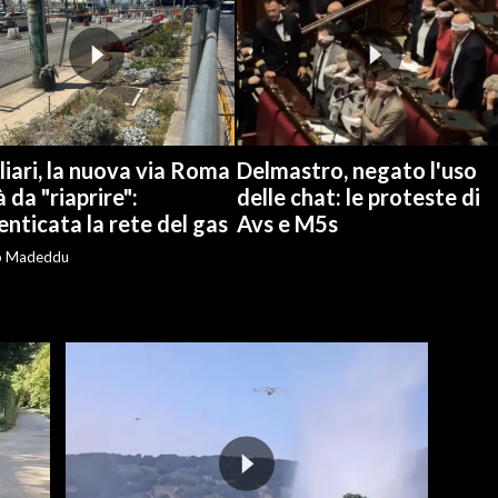
iari, la nuova via Roma
Delmastro, negato l'uso
à da "riaprire":
delle chat: le proteste di
nticata la rete del gas
Avs e M5s
o Madeddu