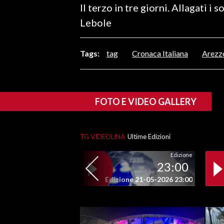
Il terzo in tre giorni. Allagati i 
LAVORO
Lebole
BANDI
Tags:
tag
Cronaca Italiana
Arezz
SPORT IN SARDEGNA
SPORT
RISULTATI E CLASSIFICHE
FOTO E VIDEO GALLERY
CALCIO
CALCIO REGIONALE
TG VIDEOLINA
Ultime Edizioni
BASKET
VOLLEY
Edizione
23:00
MOTORI
Edizione 21-05-2026 23:00
TENNIS
ALTRI SPORT
CULTURA