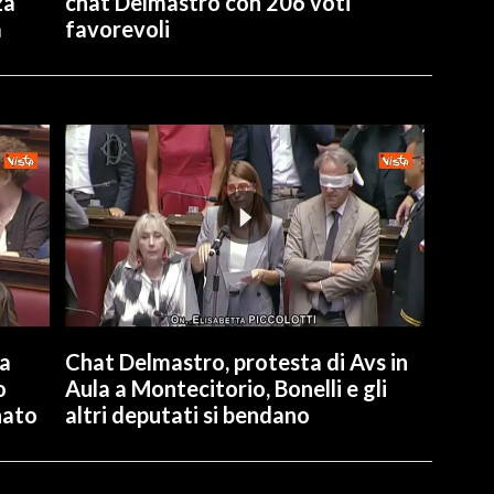
za
chat Delmastro con 206 voti
a
favorevoli
la
Chat Delmastro, protesta di Avs in
o
Aula a Montecitorio, Bonelli e gli
nato
altri deputati si bendano