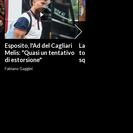
Esposito, l'Ad del Cagliari
La serie tv "Ted Las
Melis: "Quasi un tentativo
torna con una nuov
di estorsione"
squadra di calcio
Fabiano Gaggini