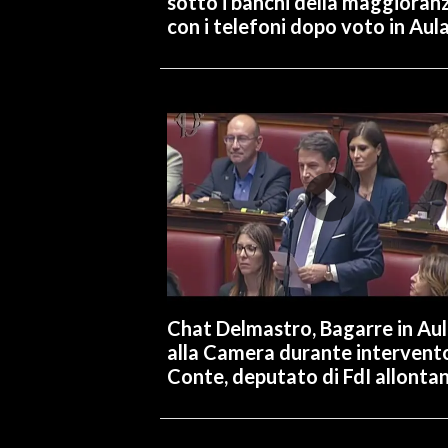
sotto i banchi della maggioran
con i telefoni dopo voto in Aul
Chat Delmastro, Bagarre in Au
alla Camera durante intervent
Conte, deputato di FdI allonta