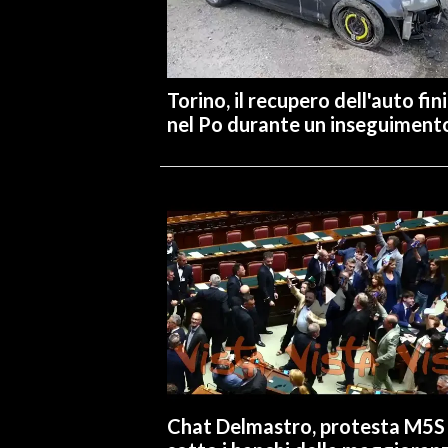
INFO AZIENDE
ABBONATI
Torino, il recupero dell'auto fin
ANNUNCI
nel Po durante un inseguiment
NECROLOGI
PUBBLICITÀ
SPIAGGE
STORE
Chat Delmastro, protesta M5S