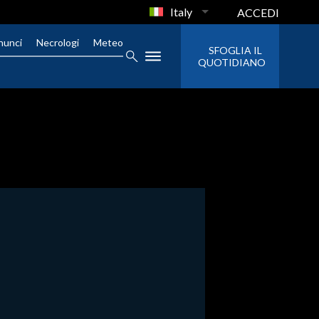
Italy
ACCEDI
nunci
Necrologi
Meteo
SFOGLIA IL
QUOTIDIANO