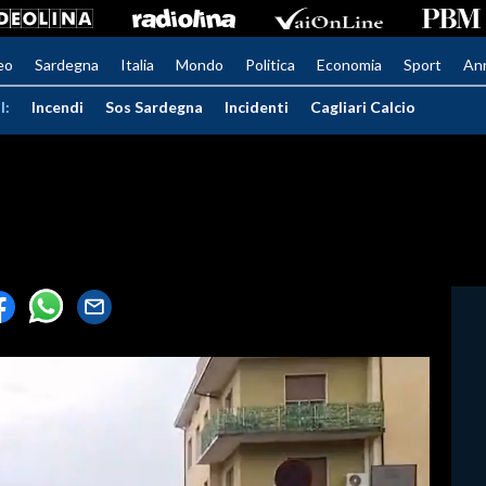
eo
Sardegna
Italia
Mondo
Politica
Economia
Sport
An
I:
Incendi
Sos Sardegna
Incidenti
Cagliari Calcio