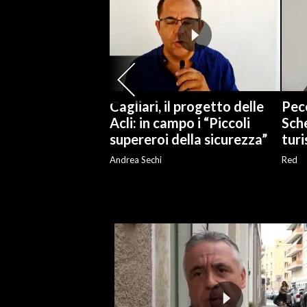
SPETTACOLI
GOSSIP
SALUTE
Cagliari, il progetto delle
Peco
Acli: in campo i “Piccoli
Sch
SARDEGNA TURISMO
supereroi della sicurezza”
turi
Andrea Sechi
Red
SARDI NEL MONDO
NOTIZIE
EVENTI
#CARAUNIONE
3 MINUTI CON
INSULARITÀ