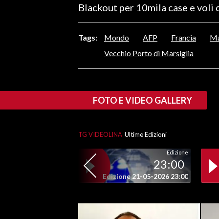
Blackout per 10mila case e voli 
LAVORO
BANDI
Tags:
Mondo
AFP
Francia
Ma
SPORT IN SARDEGNA
Vecchio Porto di Marsiglia
SPORT
RISULTATI E CLASSIFICHE
FOTO E VIDEO GALLERY
CALCIO
CALCIO REGIONALE
BASKET
TG VIDEOLINA
Ultime Edizioni
VOLLEY
Edizione
23:00
MOTORI
Edizione 21-05-2026 23:00
TENNIS
ALTRI SPORT
CULTURA