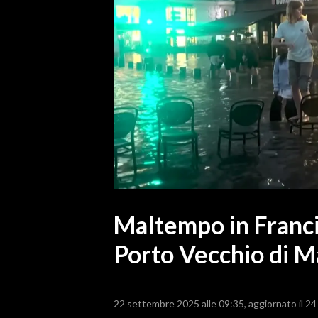
MEDIO CAMPIDANO
ORISTANO E PROVINCIA
SASSARI E PROVINCIA
GALLURA
NUORO E PROVINCIA
OGLIASTRA
AGENDA
CRONACA
ITALIA
MONDO
Maltempo in Francia
Porto Vecchio di Ma
POLITICA
ECONOMIA
22 settembre 2025 alle 09:35
aggiornato il 2
SERVIZI ALLE IMPRESE