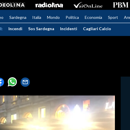
eo
Sardegna
Italia
Mondo
Politica
Economia
Sport
An
I:
Incendi
Sos Sardegna
Incidenti
Cagliari Calcio