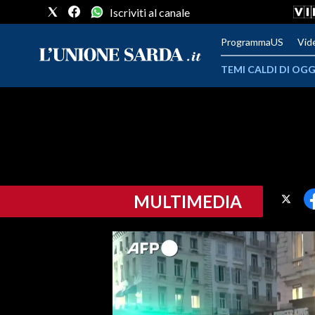
Iscriviti al canale
ProgrammaUS
Vid
TEMI CALDI DI OGG
METEO
COMUNI AL VOTO
VIDEO
MULTIMEDIA
FOTO
CRONACA SARDEGNA
CAGLIARI
PROVINCIA DI CAGLIARI
SULCIS IGLESIENTE