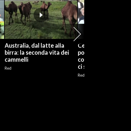
Australia, dal latte alla
Ceuta, Piantedosi:
birra: la seconda vita dei
potenziale pericolo,
cammelli
condizioni stop Sc
ci sono
Red
Red