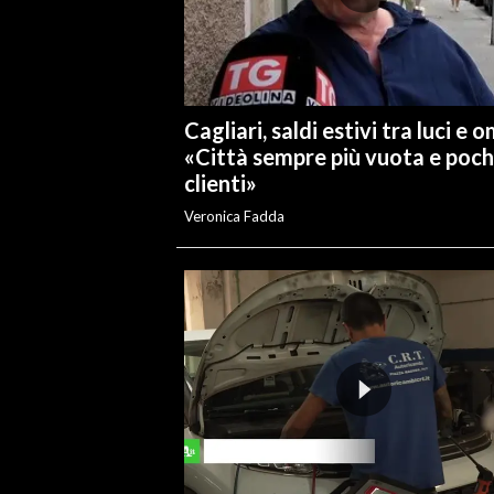
INFO AZIENDE
ABBONATI
ANNUNCI
Cagliari, saldi estivi tra luci e 
NECROLOGI
«Città sempre più vuota e poch
clienti»
PUBBLICITÀ
SPIAGGE
Veronica Fadda
STORE