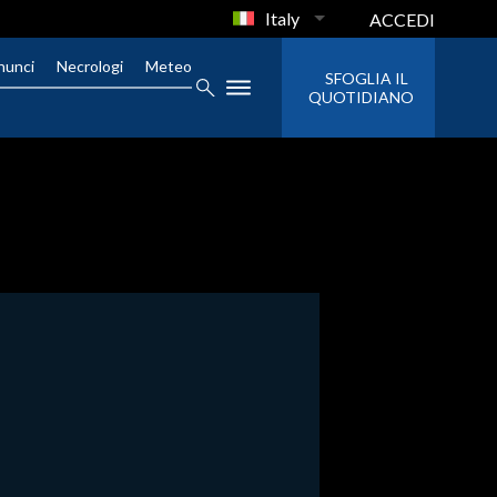
Italy
ACCEDI
nunci
Necrologi
Meteo
SFOGLIA IL
QUOTIDIANO