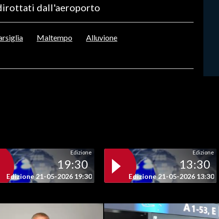
dirottati dall'aeroporto
rsiglia
Maltempo
Alluvione
Edizione
Edizione
19:30
13:30
Edizione 21-05-2026 19:30
Edizione 21-05-2026 13:30