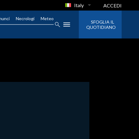
Italy
ACCEDI
nunci
Necrologi
Meteo
SFOGLIA IL
QUOTIDIANO