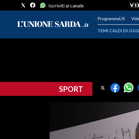
Iscriviti al canale
ProgrammaUS
Vid
TEMI CALDI DI OGG
METEO
COMUNI AL VOTO
VIDEO
SPORT
FOTO
CRONACA SARDEGNA
CAGLIARI
PROVINCIA DI CAGLIARI
SULCIS IGLESIENTE