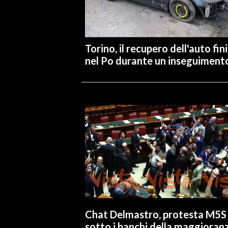
INFO AZIENDE
ABBONATI
Torino, il recupero dell'auto fin
ANNUNCI
nel Po durante un inseguiment
NECROLOGI
PUBBLICITÀ
SPIAGGE
STORE
Chat Delmastro, protesta M5S
sotto i banchi della maggioran