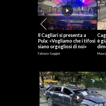
SPETTACOLI
GOSSIP
SALUTE
Il Cagliari si presenta a
Cagl
Pula: «Vogliamo che i tifosi
è gi
SARDEGNA TURISMO
siano orgogliosi di noi»
dime
Fabiano Gaggini
Maur
SARDI NEL MONDO
NOTIZIE
EVENTI
#CARAUNIONE
3 MINUTI CON
INSULARITÀ