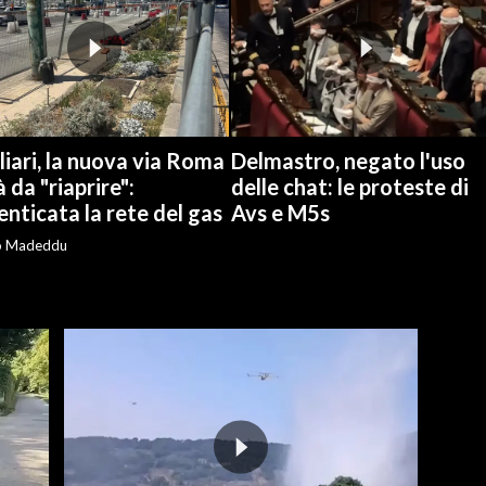
iari, la nuova via Roma
Delmastro, negato l'uso
à da "riaprire":
delle chat: le proteste di
nticata la rete del gas
Avs e M5s
o Madeddu