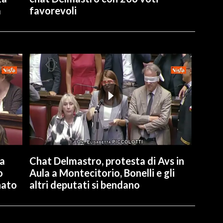
a
favorevoli
la
Chat Delmastro, protesta di Avs in
o
Aula a Montecitorio, Bonelli e gli
nato
altri deputati si bendano