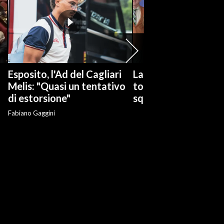
Esposito, l'Ad del Cagliari
La serie tv "Ted Las
Melis: "Quasi un tentativo
torna con una nuov
di estorsione"
squadra di calcio
Fabiano Gaggini