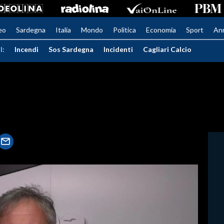
eo
Sardegna
Italia
Mondo
Politica
Economia
Sport
An
I:
Incendi
Sos Sardegna
Incidenti
Cagliari Calcio