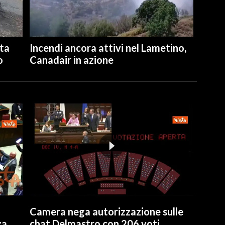
ita
Incendi ancora attivi nel Lametino,
o
Canadair in azione
Camera nega autorizzazione sulle
za
chat Delmastro con 206 voti