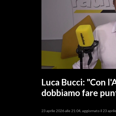
MEDIO CAMPIDANO
ORISTANO E PROVINCIA
SASSARI E PROVINCIA
GALLURA
NUORO E PROVINCIA
OGLIASTRA
AGENDA
CRONACA
ITALIA
MONDO
Luca Bucci: "Con l'
dobbiamo fare punt
POLITICA
ECONOMIA
23 aprile 2026 alle 21:04
aggiornato il 23 april
SERVIZI ALLE IMPRESE