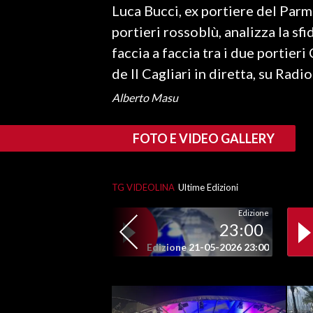
Luca Bucci, ex portiere del Parm
LAVORO
portieri rossoblù, analizza la sfid
BANDI
faccia a faccia tra i due portier
de Il Cagliari in diretta, su Radi
SPORT IN SARDEGNA
Alberto Masu
SPORT
RISULTATI E CLASSIFICHE
FOTO E VIDEO GALLERY
CALCIO
CALCIO REGIONALE
TG VIDEOLINA
Ultime Edizioni
BASKET
VOLLEY
Edizione
23:00
MOTORI
Edizione 21-05-2026 23:00
TENNIS
ALTRI SPORT
CULTURA