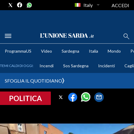
Italy
ACCEDI
METEO
ProgrammaUS
Video
Sardegna
Italia
Mondo
Po
COMUNI AL VOTO
Incendi
Sos Sardegna
Incidenti
Cagli
TEMI CALDI DI OGGI:
VIDEO
SFOGLIA IL QUOTIDIANO
FOTO
POLITICA
CRONACA SARDEGNA
CAGLIARI
PROVINCIA DI CAGLIARI
SULCIS IGLESIENTE