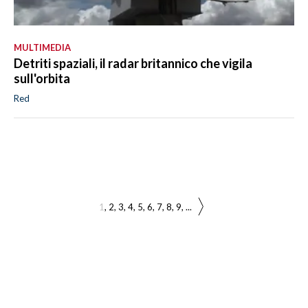
MULTIMEDIA
Detriti spaziali, il radar britannico che vigila
sull'orbita
Red
1
2
3
4
5
6
7
8
9
...