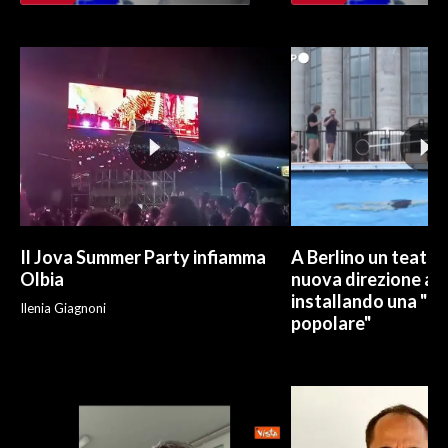
INFO AZIENDE
ABBONATI
ANNUNCI
NECROLOGI
PUBBLICITÀ
SPIAGGE
STORE
Il Jova Summer Party infiamma
A Berlino un teatro
Olbia
nuova direzione art
installando una "pi
Ilenia Giagnoni
popolare"