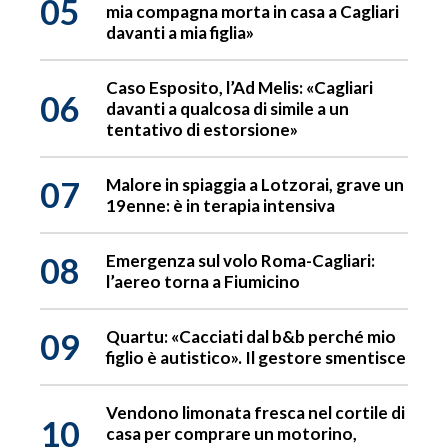
05
mia compagna morta in casa a Cagliari
davanti a mia figlia»
Caso Esposito, l’Ad Melis: «Cagliari
06
davanti a qualcosa di simile a un
tentativo di estorsione»
07
Malore in spiaggia a Lotzorai, grave un
19enne: è in terapia intensiva
08
Emergenza sul volo Roma-Cagliari:
l’aereo torna a Fiumicino
09
Quartu: «Cacciati dal b&b perché mio
figlio è autistico». Il gestore smentisce
Vendono limonata fresca nel cortile di
10
casa per comprare un motorino,