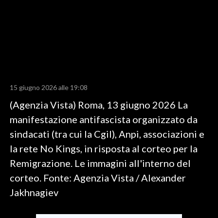
LAVORO
BANDI
SPORT IN SARDEGNA
SPORT
15 giugno 2026 alle 19:08
RISULTATI E CLASSIFICHE
(Agenzia Vista) Roma, 13 giugno 2026 La
CALCIO
manifestazione antifascista organizzato da
CALCIO REGIONALE
sindacati (tra cui la Cgil), Anpi, associazioni e
BASKET
la rete No Kings, in risposta al corteo per la
VOLLEY
Remigrazione. Le immagini all'interno del
MOTORI
corteo. Fonte: Agenzia Vista / Alexander
TENNIS
Jakhnagiev
ALTRI SPORT
CULTURA