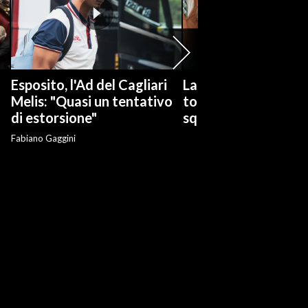
Esposito, l'Ad del Cagliari
La serie tv "Ted Las
Melis: "Quasi un tentativo
torna con una nuov
di estorsione"
squadra di calcio
Fabiano Gaggini