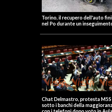
INFO AZIENDE
Torino, il recupero dell'auto fin
ABBONATI
nel Po durante un inseguiment
ANNUNCI
NECROLOGI
PUBBLICITÀ
SPIAGGE
STORE
Chat Delmastro, protesta M5S
sotto i banchi della maggioran
con i telefoni dopo voto in Aul