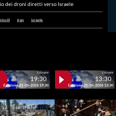
io dei droni diretti verso Israele
missili
iran
israele
Edizione
Edizione
19:30
13:30
Edizione 21-05-2026 19:30
Edizione 21-05-2026 13:30