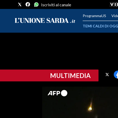
Iscriviti al canale
ProgrammaUS
Vid
TEMI CALDI DI OGG
METEO
COMUNI AL VOTO
VIDEO
MULTIMEDIA
FOTO
CRONACA SARDEGNA
CAGLIARI
PROVINCIA DI CAGLIARI
SULCIS IGLESIENTE