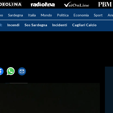
eo
Sardegna
Italia
Mondo
Politica
Economia
Sport
An
I:
Incendi
Sos Sardegna
Incidenti
Cagliari Calcio