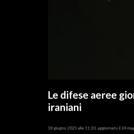
MEDIO CAMPIDANO
ORISTANO E PROVINCIA
SASSARI E PROVINCIA
GALLURA
NUORO E PROVINCIA
OGLIASTRA
AGENDA
CRONACA
ITALIA
MONDO
Le difese aeree gio
iraniani
POLITICA
ECONOMIA
18 giugno 2025 alle 11:20
aggiornato il 24 ma
SERVIZI ALLE IMPRESE