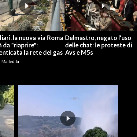
iari, la nuova via Roma
Delmastro, negato l'uso
à da "riaprire":
delle chat: le proteste di
nticata la rete del gas
Avs e M5s
o Madeddu