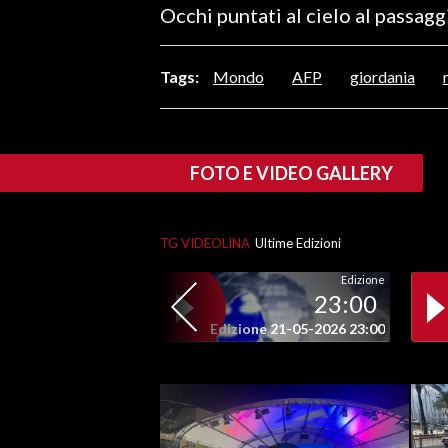
Occhi puntati al cielo al passagg
LAVORO
BANDI
Tags:
Mondo
AFP
giordania
SPORT IN SARDEGNA
SPORT
FOTO E VIDEO GALLERY
RISULTATI E CLASSIFICHE
CALCIO
TG VIDEOLINA
Ultime Edizioni
CALCIO REGIONALE
BASKET
Edizione
23:00
VOLLEY
Edizione 21-05-2026 23:00
MOTORI
TENNIS
ALTRI SPORT
CULTURA