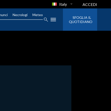
Italy
ACCEDI
nunci
Necrologi
Meteo
SFOGLIA IL
QUOTIDIANO