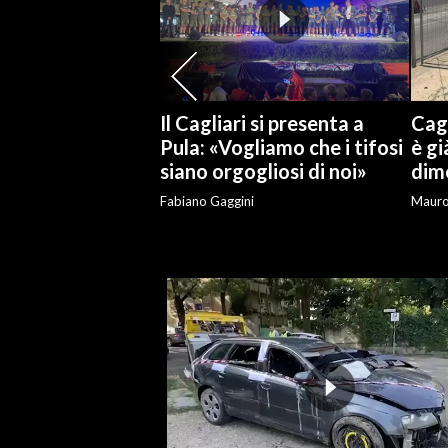
SPETTACOLI
GOSSIP
Il Cagliari si presenta a
Cagl
SALUTE
Pula: «Vogliamo che i tifosi
è gi
siano orgogliosi di noi»
dime
SARDEGNA TURISMO
Fabiano Gaggini
Maur
SARDI NEL MONDO
NOTIZIE
EVENTI
#CARAUNIONE
3 MINUTI CON
INSULARITÀ