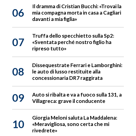
Il dramma di Cristian Bucchi: «Trovai la
06
mia compagna morta in casa a Cagliari
davanti a mia figlia»
Truffa dello specchietto sulla Sp2:
07
«Sventata perché nostro figlio ha
ripreso tutto»
Dissequestrate Ferrari e Lamborghini:
08
le auto di lusso restituite alla
concessionaria DR7 raggirata
09
Auto si ribalta e va a fuoco sulla 131, a
Villagreca: grave il conducente
Giorgia Meloni saluta La Maddalena:
10
«Meravigliosa, sono certa che mi
rivedrete»