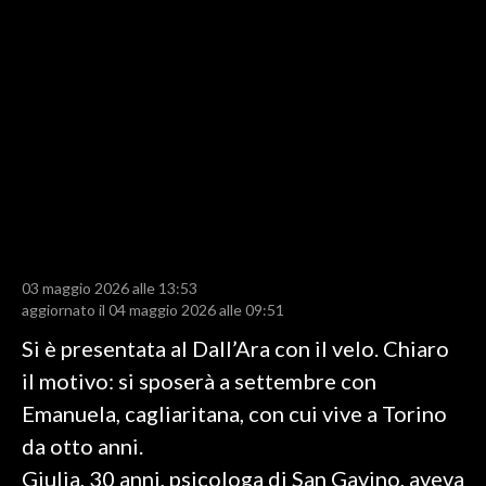
LAVORO
BANDI
SPORT IN SARDEGNA
SPORT
RISULTATI E CLASSIFICHE
CALCIO
CALCIO REGIONALE
03 maggio 2026 alle 13:53
BASKET
aggiornato il 04 maggio 2026 alle 09:51
VOLLEY
Si è presentata al Dall’Ara con il velo. Chiaro
MOTORI
il motivo: si sposerà a settembre con
TENNIS
Emanuela, cagliaritana, con cui vive a Torino
ALTRI SPORT
da otto anni.
Giulia, 30 anni, psicologa di San Gavino, aveva
CULTURA