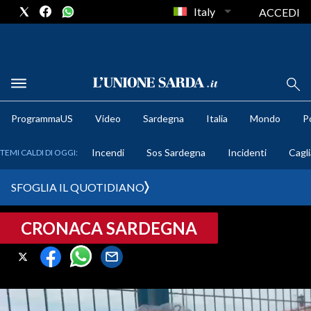
Italy
ACCEDI
METEO
ProgrammaUS
Video
Sardegna
Italia
Mondo
Po
COMUNI AL VOTO
Incendi
Sos Sardegna
Incidenti
Cagli
TEMI CALDI DI OGGI:
VIDEO
SFOGLIA IL QUOTIDIANO
FOTO
CRONACA SARDEGNA
CRONACA SARDEGNA
CAGLIARI
PROVINCIA DI CAGLIARI
SULCIS IGLESIENTE