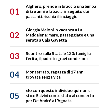
Alghero, prende in braccio una bimba
01
di tre anni e la bacia: inseguito dai
passanti, rischia il linciaggio
Giorgia Meloni in vacanza a La
02
Maddalena: mare, passeggiate e una
serata a Cala Gavetta
03
Scontro sulla Statale 130: famiglia
ferita, il padre in gravi condizioni
04
Monserrato, ragazza di 17 anni
trovata senza vita
«Io con questo individuo qui non ci
05
sto»: Salvini contestato al concerto
per De André a L’Agnata