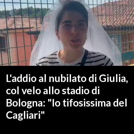
MEDIO CAMPIDANO
ORISTANO E PROVINCIA
SASSARI E PROVINCIA
GALLURA
NUORO E PROVINCIA
OGLIASTRA
AGENDA
CRONACA
L'addio al nubilato di Giulia,
ITALIA
col velo allo stadio di
MONDO
Bologna: "Io tifosissima del
POLITICA
Cagliari"
ECONOMIA
SERVIZI ALLE IMPRESE