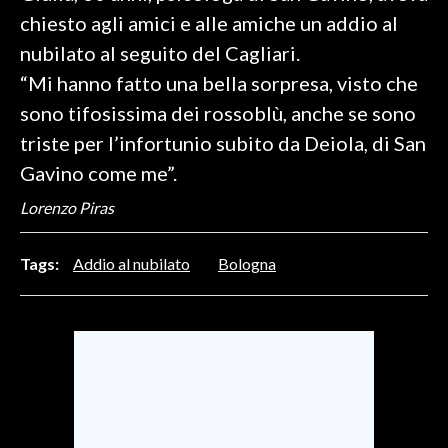
chiesto agli amici e alle amiche un addio al
SPETTACOLI
nubilato al seguito del Cagliari.
“Mi hanno fatto una bella sorpresa, visto che
GOSSIP
sono tifosissima dei rossoblù, anche se sono
SALUTE
triste per l’infortunio subito da Deiola, di San
Gavino come me”.
SARDEGNA TURISMO
Lorenzo Piras
SARDI NEL MONDO
Tags:
Addio al nubilato
Bologna
NOTIZIE
EVENTI
#CARAUNIONE
3 MINUTI CON
INSULARITÀ