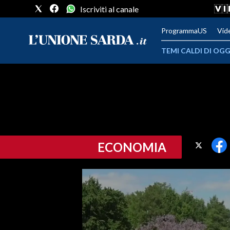
Iscriviti al canale
ProgrammaUS
Vid
TEMI CALDI DI OGG
METEO
COMUNI AL VOTO
VIDEO
ECONOMIA
FOTO
CRONACA SARDEGNA
CAGLIARI
PROVINCIA DI CAGLIARI
SULCIS IGLESIENTE