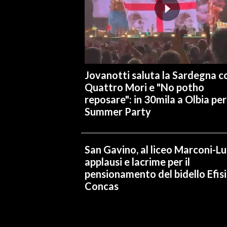
INFO AZIENDE
ABBONATI
ANNUNCI
NECROLOGI
Jovanotti saluta la Sardegna co
PUBBLICITÀ
Quattro Mori e "No potho
reposare": in 30mila a Olbia per 
SPIAGGE
Summer Party
STORE
San Gavino, al liceo Marconi-L
applausi e lacrime per il
pensionamento del bidello Efis
Concas