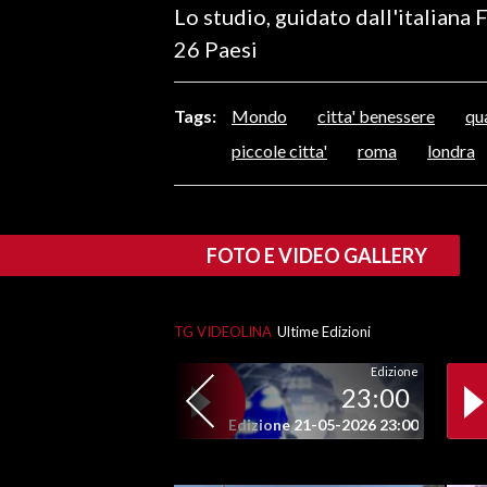
Lo studio, guidato dall'italiana 
LAVORO
26 Paesi
BANDI
Tags:
Mondo
citta' benessere
qua
SPORT IN SARDEGNA
piccole citta'
roma
londra
SPORT
RISULTATI E CLASSIFICHE
CALCIO
FOTO E VIDEO GALLERY
CALCIO REGIONALE
BASKET
VOLLEY
TG VIDEOLINA
Ultime Edizioni
MOTORI
Edizione
23:00
TENNIS
Edizione 21-05-2026 23:00
ALTRI SPORT
CULTURA