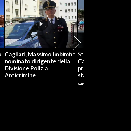
o
Cagliari, Massimo Imbimbo
Stabilimenti balneari
nominato dirigente della
Cagliari è boom di
Divisione Polizia
prenotazioni: «Ott
Anticrimine
stagione»
Veronica Fadda