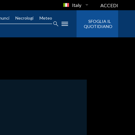
Italy
ACCEDI
nunci
Necrologi
Meteo
SFOGLIA IL
QUOTIDIANO