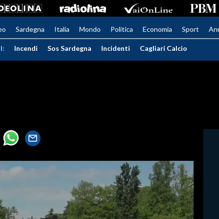
eo
Sardegna
Italia
Mondo
Politica
Economia
Sport
An
I:
Incendi
Sos Sardegna
Incidenti
Cagliari Calcio