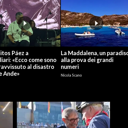
itos Páez a
La Maddalena, un paradis
liari: «Ecco come sono
alla prova dei grandi
avvissuto al disastro
numeri
le Ande»
Nicola Scano