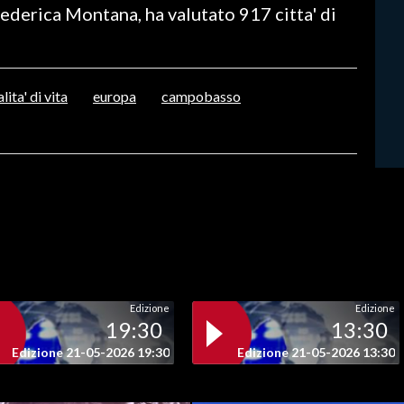
Federica Montana, ha valutato 917 citta' di
lita' di vita
europa
campobasso
Edizione
Edizione
19:30
13:30
Edizione 21-05-2026 19:30
Edizione 21-05-2026 13:30