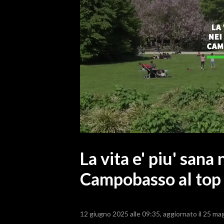
MEDIO CAMPIDANO
ORISTANO E PROVINCIA
SASSARI E PROVINCIA
GALLURA
NUORO E PROVINCIA
OGLIASTRA
AGENDA
CRONACA
ITALIA
MONDO
La vita e' piu' sana 
Campobasso al top
POLITICA
ECONOMIA
12 giugno 2025 alle 09:35
aggiornato il 25 ma
SERVIZI ALLE IMPRESE