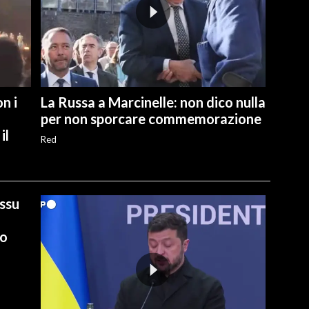
n i
La Russa a Marcinelle: non dico nulla
per non sporcare commemorazione
il
Red
ussu
io