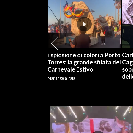
SPETTACOLI
GOSSIP
SALUTE
Esplosione di colori a Porto
Carl
SARDEGNA TURISMO
Torres: la grande sfilata del
Cag
Carnevale Estivo
sopr
SARDI NEL MONDO
del
Mariangela Pala
NOTIZIE
EVENTI
#CARAUNIONE
3 MINUTI CON
INSULARITÀ