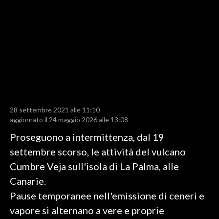
LAVORO
BANDI
SPORT IN SARDEGNA
SPORT
RISULTATI E CLASSIFICHE
CALCIO
28 settembre 2021 alle 11:10
aggiornato il 24 maggio 2026 alle 13:08
CALCIO REGIONALE
BASKET
Proseguono a intermittenza, dal 19
VOLLEY
settembre scorso, le attività del vulcano
MOTORI
Cumbre Veja sull'isola di La Palma, alle
TENNIS
Canarie.
ALTRI SPORT
Pause temporanee nell'emissione di ceneri e
vapore si alternano a vere e proprie
CULTURA