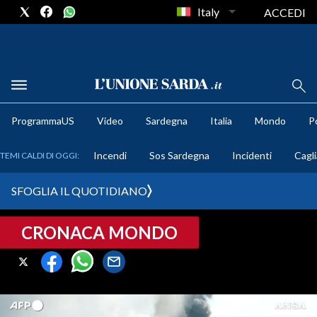
Italy
ACCEDI
METEO
ProgrammaUS
Video
Sardegna
Italia
Mondo
Po
COMUNI AL VOTO
Incendi
Sos Sardegna
Incidenti
Cagli
TEMI CALDI DI OGGI:
VIDEO
SFOGLIA IL QUOTIDIANO
FOTO
CRONACA MONDO
CRONACA SARDEGNA
CAGLIARI
PROVINCIA DI CAGLIARI
SULCIS IGLESIENTE