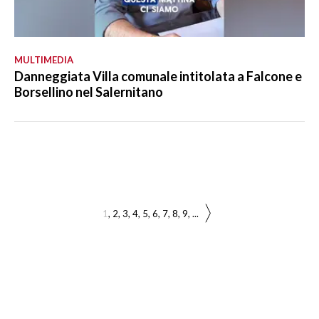
MULTIMEDIA
Danneggiata Villa comunale intitolata a Falcone e
Borsellino nel Salernitano
1
2
3
4
5
6
7
8
9
...