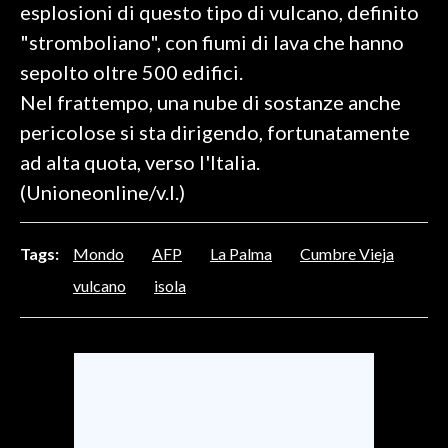
esplosioni di questo tipo di vulcano, definito
"stromboliano", con fiumi di lava che hanno
SPETTACOLI
sepolto oltre 500 edifici.
GOSSIP
Nel frattempo, una nube di sostanze anche
pericolose si sta dirigendo, fortunatamente
SALUTE
ad alta quota, verso l'Italia.
SARDEGNA TURISMO
(Unioneonline/v.l.)
SARDI NEL MONDO
Tags:
Mondo
AFP
La Palma
Cumbre Vieja
NOTIZIE
vulcano
isola
EVENTI
#CARAUNIONE
3 MINUTI CON
INSULARITÀ