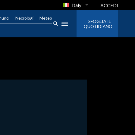
Italy
ACCEDI
nunci
Necrologi
Meteo
SFOGLIA IL
QUOTIDIANO