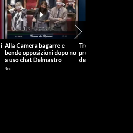
i
Alla Camera bagarre e
Trofeo Gigi Riva, la
bende opposizioni dopo no
presentazione nella
a uso chat Delmastro
de L’Unione Sarda
Red