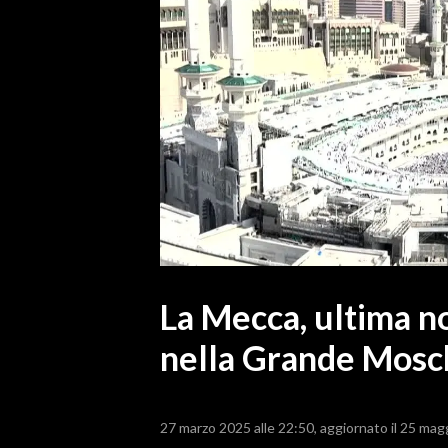
MEDIO CAMPIDANO
ORISTANO E PROVINCIA
SASSARI E PROVINCIA
GALLURA
NUORO E PROVINCIA
OGLIASTRA
AGENDA
CRONACA
ITALIA
MONDO
La Mecca, ultima no
nella Grande Mosc
POLITICA
ECONOMIA
27 marzo 2025 alle 22:50
aggiornato il 25 mag
SERVIZI ALLE IMPRESE