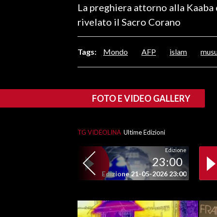
La preghiera attorno alla Kaaba 
LAVORO
rivelato il Sacro Corano
BANDI
Tags:
Mondo
AFP
islam
musu
SPORT IN SARDEGNA
SPORT
RISULTATI E CLASSIFICHE
FOTO E VIDEO GALLERY
CALCIO
CALCIO REGIONALE
TG VIDEOLINA
Ultime Edizioni
BASKET
VOLLEY
Edizione
23:00
MOTORI
Edizione 21-05-2026 23:00
TENNIS
ALTRI SPORT
CULTURA