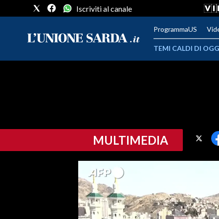
Iscriviti al canale
ProgrammaUS
Vid
TEMI CALDI DI OGG
METEO
COMUNI AL VOTO
VIDEO
MULTIMEDIA
FOTO
CRONACA SARDEGNA
CAGLIARI
PROVINCIA DI CAGLIARI
SULCIS IGLESIENTE