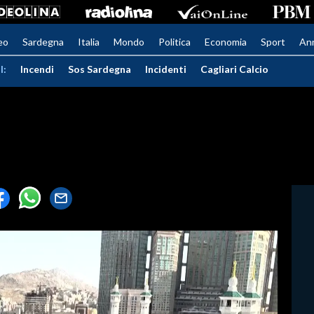
eo
Sardegna
Italia
Mondo
Politica
Economia
Sport
An
I:
Incendi
Sos Sardegna
Incidenti
Cagliari Calcio