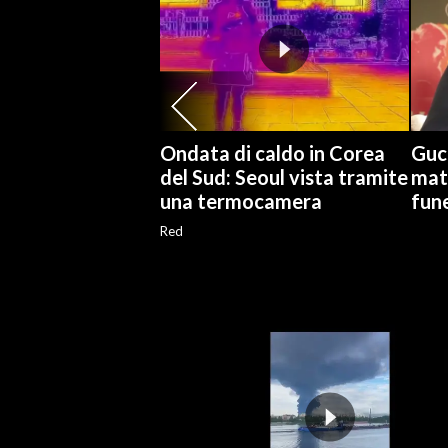
SPETTACOLI
GOSSIP
SALUTE
Ondata di caldo in Corea
Gucc
del Sud: Seoul vista tramite
matr
SARDEGNA TURISMO
una termocamera
fune
Red
SARDI NEL MONDO
NOTIZIE
EVENTI
#CARAUNIONE
3 MINUTI CON
INSULARITÀ