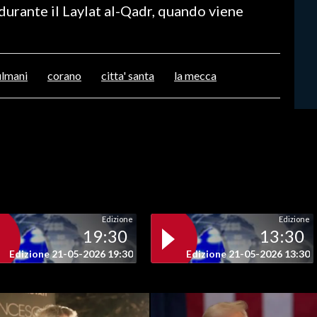
durante il Laylat al-Qadr, quando viene
lmani
corano
citta' santa
la mecca
Edizione
Edizione
19:30
13:30
Edizione 21-05-2026 19:30
Edizione 21-05-2026 13:30