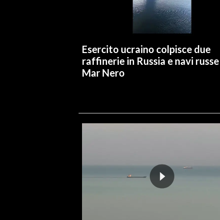
INFO AZIENDE
ABBONATI
Esercito ucraino colpisce due
ANNUNCI
raffinerie in Russia e navi russe
NECROLOGI
Mar Nero
PUBBLICITÀ
SPIAGGE
STORE