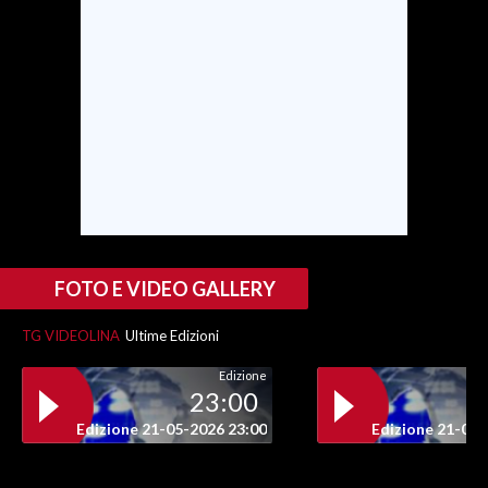
SPETTACOLI
GOSSIP
SALUTE
SARDEGNA TURISMO
SARDI NEL MONDO
FOTO E VIDEO GALLERY
NOTIZIE
EVENTI
TG VIDEOLINA
Ultime Edizioni
#CARAUNIONE
Edizione
23:00
3 MINUTI CON
Edizione 21-05-2026 23:00
Edizione 21-05-
INSULARITÀ