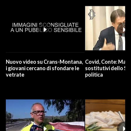
INFO AZIENDE
ABBONATI
ANNUNCI
NECROLOGI
PUBBLICITÀ
SPIAGGE
Nuovo video su Crans-Montana,
Covid, Conte: Mai u
STORE
i giovani cercano di sfondare le
sostitutivi dello St
vetrate
politica