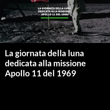
MEDIO CAMPIDANO
ORISTANO E PROVINCIA
SASSARI E PROVINCIA
GALLURA
NUORO E PROVINCIA
OGLIASTRA
AGENDA
La giornata della luna
CRONACA
dedicata alla missione
ITALIA
Apollo 11 del 1969
MONDO
POLITICA
ECONOMIA
SERVIZI ALLE IMPRESE