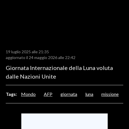
LAVORO
BANDI
SPORT IN SARDEGNA
SPORT
19 luglio 2025 alle 21:35
RISULTATI E CLASSIFICHE
aggiornato il 24 maggio 2026 alle 22:42
CALCIO
Giornata Internazionale della Luna voluta
CALCIO REGIONALE
dalle Nazioni Unite
BASKET
VOLLEY
Tags:
Mondo
AFP
giornata
luna
missione
MOTORI
TENNIS
ALTRI SPORT
CULTURA