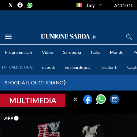
Italy
ACCEDI
METEO
ProgrammaUS
Video
Sardegna
Italia
Mondo
Po
COMUNI AL VOTO
Incendi
Sos Sardegna
Incidenti
Cagli
TEMI CALDI DI OGGI:
VIDEO
SFOGLIA IL QUOTIDIANO
FOTO
MULTIMEDIA
CRONACA SARDEGNA
CAGLIARI
PROVINCIA DI CAGLIARI
SULCIS IGLESIENTE