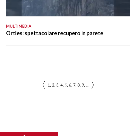
MULTIMEDIA
Ortles: spettacolare recupero in parete
1
2
3
4
5
6
7
8
9
...