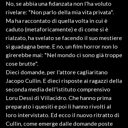
No, se abbia una fidanzata non l'ha voluto
rivelare: "Non parlo della mia vita privata".
SPETTACOLI
Ma ha raccontato di quella volta in cui è
GOSSIP
caduto (metaforicamente) e di come si è
rialzato, ha svelato se facendo il suo mestiere
SALUTE
si guadagna bene. E no, un film horror non lo
SARDEGNA TURISMO
girerebbe mai: "Nel mondo ci sono già troppe
cose brutte".
SARDI NEL MONDO
Dieci domande, per l'attore cagliaritano
NOTIZIE
Jacopo Cullin. E dieci risposte ai ragazzi della
EVENTI
seconda media dell'istituto comprensivo
Loru Dessì di Villacidro. Che hanno prima
#CARAUNIONE
preparato i quesiti e poi li hanno rivolti al
3 MINUTI CON
loro intervistato. Ed ecco il nuovo ritratto di
Cullin, come emerge dalle domande poste
INSULARITÀ