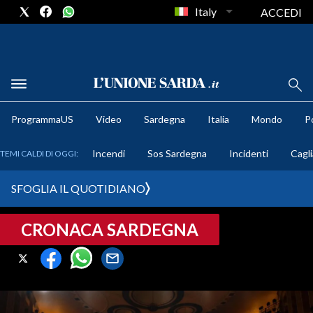
Italy
ACCEDI
METEO
ProgrammaUS
Video
Sardegna
Italia
Mondo
Po
COMUNI AL VOTO
Incendi
Sos Sardegna
Incidenti
Cagli
TEMI CALDI DI OGGI:
VIDEO
SFOGLIA IL QUOTIDIANO
FOTO
CRONACA SARDEGNA
CRONACA SARDEGNA
CAGLIARI
PROVINCIA DI CAGLIARI
SULCIS IGLESIENTE