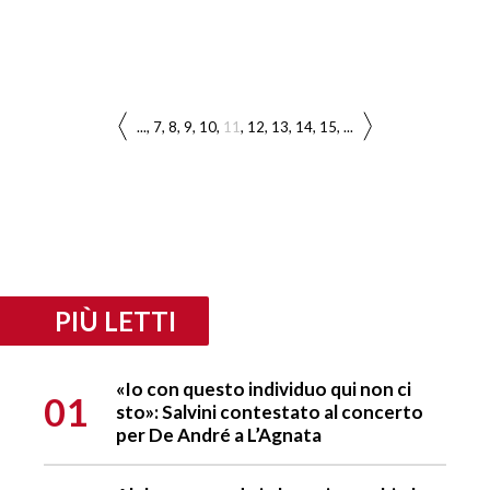
...
7
8
9
10
11
12
13
14
15
...
PIÙ LETTI
«Io con questo individuo qui non ci
01
sto»: Salvini contestato al concerto
per De André a L’Agnata