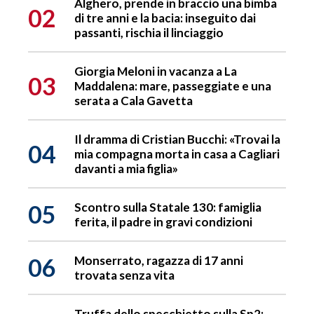
Alghero, prende in braccio una bimba
02
di tre anni e la bacia: inseguito dai
passanti, rischia il linciaggio
Giorgia Meloni in vacanza a La
03
Maddalena: mare, passeggiate e una
serata a Cala Gavetta
Il dramma di Cristian Bucchi: «Trovai la
04
mia compagna morta in casa a Cagliari
davanti a mia figlia»
05
Scontro sulla Statale 130: famiglia
ferita, il padre in gravi condizioni
06
Monserrato, ragazza di 17 anni
trovata senza vita
Truffa dello specchietto sulla Sp2: