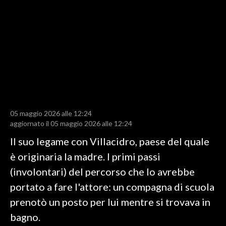
LAVORO
BANDI
SPORT IN SARDEGNA
SPORT
RISULTATI E CLASSIFICHE
CALCIO
05 maggio 2026 alle 12:24
aggiornato il 05 maggio 2026 alle 12:24
CALCIO REGIONALE
BASKET
Il suo legame con Villacidro, paese del quale
VOLLEY
è originaria la madre. I primi passi
MOTORI
(involontari) del percorso che lo avrebbe
TENNIS
portato a fare l'attore: un compagna di scuola
ALTRI SPORT
prenotò un posto per lui mentre si trovava in
bagno.
CULTURA