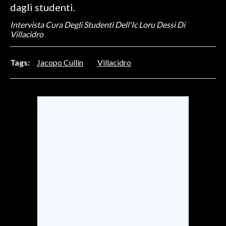
dagli studenti.
INFO AZIENDE
Intervista Cura Degli Studenti Dell'Ic Loru Dessì Di
Villacidro
ABBONATI
ANNUNCI
Tags:
Jacopo Cullin
Villacidro
NECROLOGI
PUBBLICITÀ
SPIAGGE
STORE