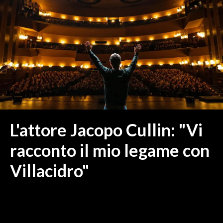
MEDIO CAMPIDANO
ORISTANO E PROVINCIA
SASSARI E PROVINCIA
GALLURA
NUORO E PROVINCIA
OGLIASTRA
AGENDA
CRONACA
L'attore Jacopo Cullin: "Vi
ITALIA
racconto il mio legame con
MONDO
Villacidro"
POLITICA
ECONOMIA
SERVIZI ALLE IMPRESE