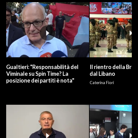
INFO AZIENDE
ABBONATI
ANNUNCI
NECROLOGI
PUBBLICITÀ
SPIAGGE
Gualtieri: "Responsabilità del
Il rientro della Bri
STORE
Viminale su Spin Time? La
dal Libano
posizione dei partiti è nota"
Caterina Fiori