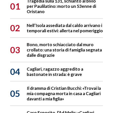
Tragedia sulla 131, schianto al bivio
01
per Paulilatino: morto un 53enne di
Oristano
02
Nell’Isola assediata dal caldo arrivano i
temporali estivi: allerta nel pomeriggio
Bono, morto schiacciato dal muro
03
crollato: una storia di famiglia segnata
dalle disgrazie
04
Cagliari, ragazzo aggredito a
bastonate in strada: è grave
Il dramma di Cristian Bucchi: «Trovai la
05
mia compagna morta in casa a Cagliari
davanti a mia figlia»
Caso Esposito, l’Ad Melis: «Cagliari