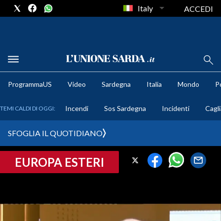
Italy
ACCEDI
METEO
ProgrammaUS
Video
Sardegna
Italia
Mondo
Po
COMUNI AL VOTO
Incendi
Sos Sardegna
Incidenti
Cagli
TEMI CALDI DI OGGI:
VIDEO
SFOGLIA IL QUOTIDIANO
FOTO
EUROPA ESTERI
CRONACA SARDEGNA
CAGLIARI
PROVINCIA DI CAGLIARI
SULCIS IGLESIENTE