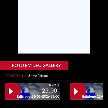
SPETTACOLI
GOSSIP
SALUTE
SARDEGNA TURISMO
SARDI NEL MONDO
NOTIZIE
FOTO E VIDEO GALLERY
EVENTI
TG VIDEOLINA
Ultime Edizioni
#CARAUNIONE
Edizione
23:00
3 MINUTI CON
Edizione 21-05-2026 23:00
Edizione 21-05-
INSULARITÀ