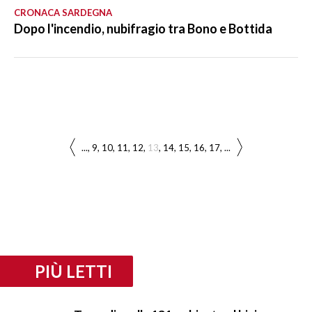
CRONACA SARDEGNA
Dopo l'incendio, nubifragio tra Bono e Bottida
...
9
10
11
12
13
14
15
16
17
...
PIÙ LETTI