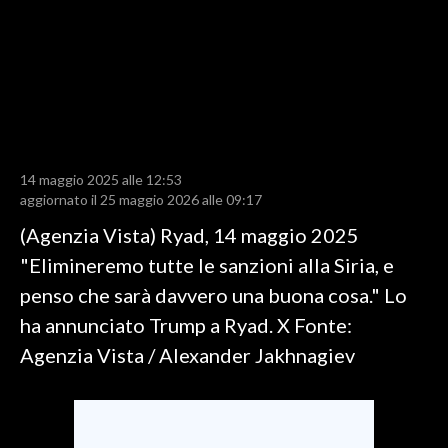
LAVORO
BANDI
SPORT IN SARDEGNA
SPORT
14 maggio 2025 alle 12:53
RISULTATI E CLASSIFICHE
aggiornato il 25 maggio 2026 alle 09:17
CALCIO
(Agenzia Vista) Ryad, 14 maggio 2025
CALCIO REGIONALE
"Elimineremo tutte le sanzioni alla Siria, e
BASKET
penso che sarà davvero una buona cosa." Lo
VOLLEY
ha annunciato Trump a Ryad. X Fonte:
MOTORI
Agenzia Vista / Alexander Jakhnagiev
TENNIS
ALTRI SPORT
CULTURA