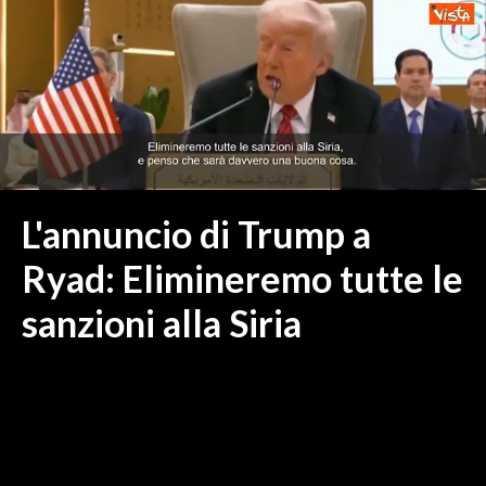
MEDIO CAMPIDANO
ORISTANO E PROVINCIA
SASSARI E PROVINCIA
GALLURA
NUORO E PROVINCIA
OGLIASTRA
AGENDA
L'annuncio di Trump a
CRONACA
Ryad: Elimineremo tutte le
ITALIA
sanzioni alla Siria
MONDO
POLITICA
ECONOMIA
SERVIZI ALLE IMPRESE