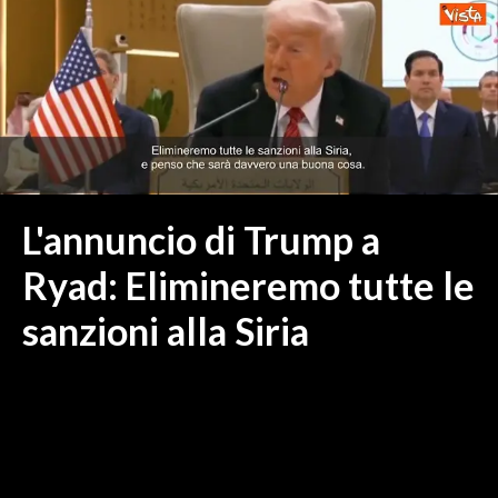
MEDIO CAMPIDANO
ORISTANO E PROVINCIA
SASSARI E PROVINCIA
GALLURA
NUORO E PROVINCIA
OGLIASTRA
AGENDA
L'annuncio di Trump a
CRONACA
Ryad: Elimineremo tutte le
ITALIA
sanzioni alla Siria
MONDO
POLITICA
ECONOMIA
SERVIZI ALLE IMPRESE