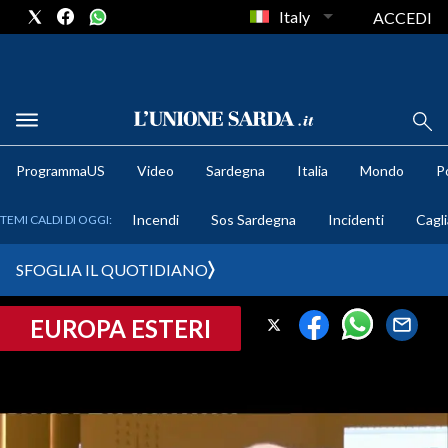
Italy
ACCEDI
METEO
ProgrammaUS
Video
Sardegna
Italia
Mondo
Po
COMUNI AL VOTO
Incendi
Sos Sardegna
Incidenti
Cagli
TEMI CALDI DI OGGI:
VIDEO
SFOGLIA IL QUOTIDIANO
FOTO
EUROPA ESTERI
CRONACA SARDEGNA
CAGLIARI
PROVINCIA DI CAGLIARI
SULCIS IGLESIENTE