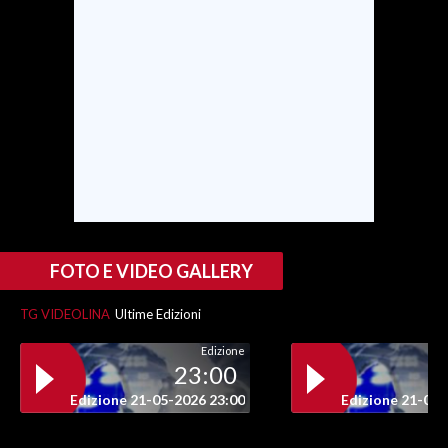
SPETTACOLI
GOSSIP
SALUTE
SARDEGNA TURISMO
SARDI NEL MONDO
NOTIZIE
FOTO E VIDEO GALLERY
EVENTI
TG VIDEOLINA
Ultime Edizioni
#CARAUNIONE
Edizione
23:00
3 MINUTI CON
Edizione 21-05-2026 23:00
Edizione 21-05-
INSULARITÀ