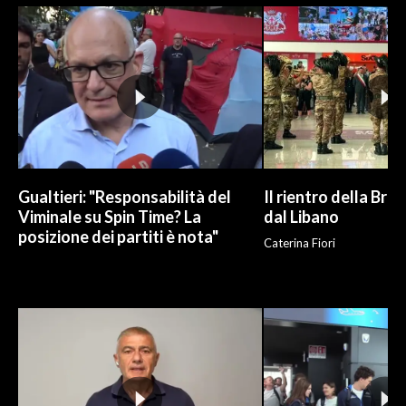
INFO AZIENDE
ABBONATI
ANNUNCI
NECROLOGI
PUBBLICITÀ
SPIAGGE
Gualtieri: "Responsabilità del
Il rientro della Bri
STORE
Viminale su Spin Time? La
dal Libano
posizione dei partiti è nota"
Caterina Fiori