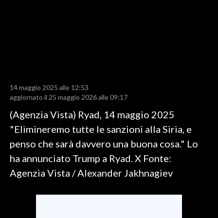
LAVORO
BANDI
SPORT IN SARDEGNA
SPORT
14 maggio 2025 alle 12:53
RISULTATI E CLASSIFICHE
aggiornato il 25 maggio 2026 alle 09:17
CALCIO
(Agenzia Vista) Ryad, 14 maggio 2025
CALCIO REGIONALE
"Elimineremo tutte le sanzioni alla Siria, e
BASKET
penso che sarà davvero una buona cosa." Lo
VOLLEY
ha annunciato Trump a Ryad. X Fonte:
MOTORI
Agenzia Vista / Alexander Jakhnagiev
TENNIS
ALTRI SPORT
CULTURA