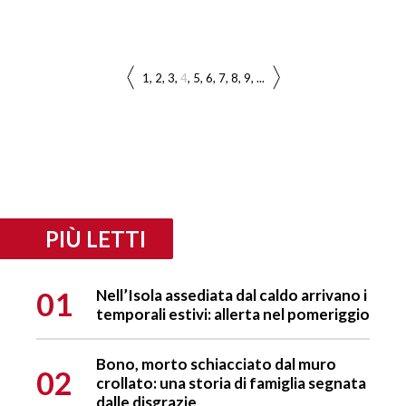
1
2
3
4
5
6
7
8
9
...
PIÙ LETTI
01
Nell’Isola assediata dal caldo arrivano i
temporali estivi: allerta nel pomeriggio
Bono, morto schiacciato dal muro
02
crollato: una storia di famiglia segnata
dalle disgrazie