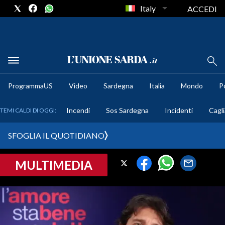
Italy
ACCEDI
METEO
ProgrammaUS
Video
Sardegna
Italia
Mondo
Po
COMUNI AL VOTO
Incendi
Sos Sardegna
Incidenti
Cagli
TEMI CALDI DI OGGI:
VIDEO
SFOGLIA IL QUOTIDIANO
FOTO
MULTIMEDIA
CRONACA SARDEGNA
CAGLIARI
PROVINCIA DI CAGLIARI
SULCIS IGLESIENTE