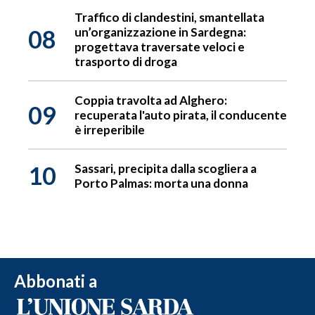
Traffico di clandestini, smantellata
08
un’organizzazione in Sardegna:
progettava traversate veloci e
trasporto di droga
Coppia travolta ad Alghero:
09
recuperata l'auto pirata, il conducente
è irreperibile
10
Sassari, precipita dalla scogliera a
Porto Palmas: morta una donna
Abbonati a