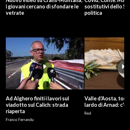
Nuovo video su Crans-Montana,
Covid, Conte: Mai u
i giovani cercano di sfondare le
sostitutivi dello St
vetrate
politica
Ad Alghero finiti i lavori sul
Valle d'Aosta, torna
viadotto sul Calich: strada
lardo di Arnad: c'è 
riaperta
Red
Franco Ferrandu