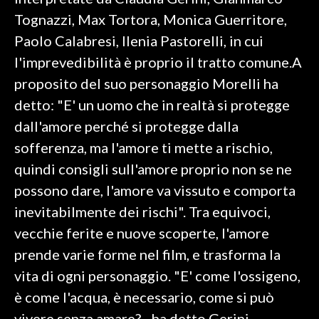
Tognazzi, Max Tortora, Monica Guerritore,
SPETTACOLI
Paolo Calabresi, Ilenia Pastorelli, in cui
l'imprevedibilità è proprio il tratto comune.A
GOSSIP
proposito del suo personaggio Morelli ha
SALUTE
detto: "E' un uomo che in realtà si protegge
dall'amore perché si protegge dalla
SARDEGNA TURISMO
sofferenza, ma l'amore ti mette a rischio,
quindi consigli sull'amore proprio non se ne
SARDI NEL MONDO
possono dare, l'amore va vissuto e comporta
NOTIZIE
inevitabilmente dei rischi". Tra equivoci,
EVENTI
vecchie ferite e nuove scoperte, l'amore
#CARAUNIONE
prende varie forme nel film, e trasforma la
vita di ogni personaggio. "E' come l'ossigeno,
3 MINUTI CON
è come l'acqua, è necessario, come si può
INSULARITÀ
vivere senza amare? - ha detto Gerini -