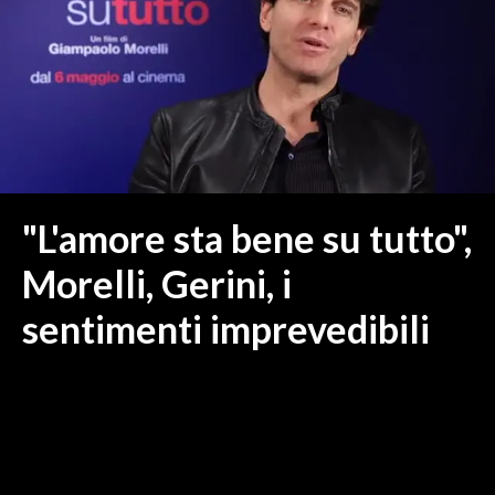
MEDIO CAMPIDANO
ORISTANO E PROVINCIA
SASSARI E PROVINCIA
GALLURA
NUORO E PROVINCIA
OGLIASTRA
AGENDA
"L'amore sta bene su tutto",
CRONACA
Morelli, Gerini, i
ITALIA
sentimenti imprevedibili
MONDO
POLITICA
ECONOMIA
SERVIZI ALLE IMPRESE