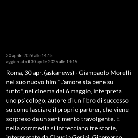
LAVORO
BANDI
SPORT IN SARDEGNA
SPORT
30 aprile 2026 alle 14:15
RISULTATI E CLASSIFICHE
aggiornato il 30 aprile 2026 alle 14:15
CALCIO
Roma, 30 apr. (askanews) - Giampaolo Morelli
CALCIO REGIONALE
nel suo nuovo film "L'amore sta bene su
BASKET
tutto", nei cinema dal 6 maggio, interpreta
VOLLEY
uno psicologo, autore di un libro di successo
MOTORI
su come lasciare il proprio partner, che viene
TENNIS
sorpreso da un sentimento travolgente. E
ALTRI SPORT
nella commedia si intrecciano tre storie,
interpretate da Claudia Gerini, Gianmarco
CULTURA