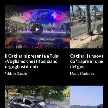
INFO AZIENDE
ABBONATI
ANNUNCI
NECROLOGI
PUBBLICITÀ
SPIAGGE
STORE
Il Cagliari si presenta a Pula:
Cagliari, la nuova v
«Vogliamo che i tifosi siano
da "riaprire": dimen
orgogliosi di noi»
del gas
Fabiano Gaggini
Mauro Madeddu