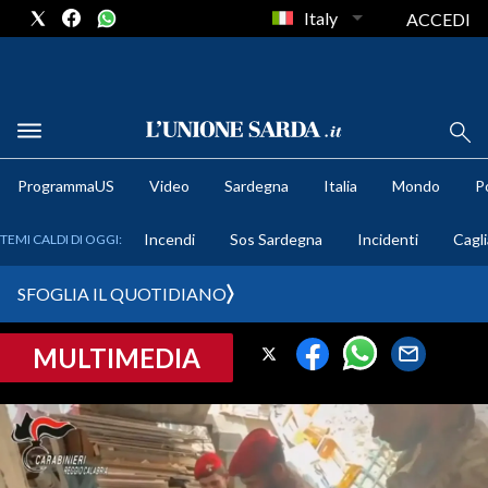
Italy
ACCEDI
METEO
ProgrammaUS
Video
Sardegna
Italia
Mondo
Po
COMUNI AL VOTO
Incendi
Sos Sardegna
Incidenti
Cagli
TEMI CALDI DI OGGI:
VIDEO
SFOGLIA IL QUOTIDIANO
FOTO
MULTIMEDIA
CRONACA SARDEGNA
CAGLIARI
PROVINCIA DI CAGLIARI
SULCIS IGLESIENTE