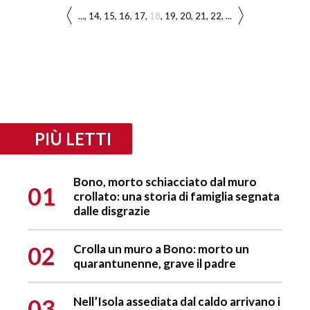
...
14
15
16
17
18
19
20
21
22
...
PIÙ LETTI
Bono, morto schiacciato dal muro
01
crollato: una storia di famiglia segnata
dalle disgrazie
02
Crolla un muro a Bono: morto un
quarantunenne, grave il padre
03
Nell’Isola assediata dal caldo arrivano i