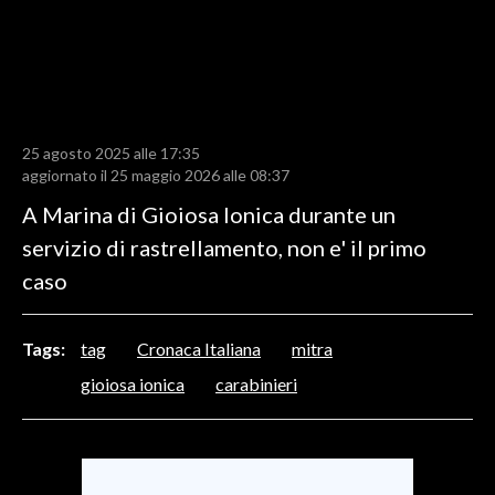
LAVORO
BANDI
SPORT IN SARDEGNA
25 agosto 2025 alle 17:35
SPORT
aggiornato il 25 maggio 2026 alle 08:37
RISULTATI E CLASSIFICHE
A Marina di Gioiosa Ionica durante un
CALCIO
servizio di rastrellamento, non e' il primo
CALCIO REGIONALE
caso
BASKET
VOLLEY
Tags:
tag
Cronaca Italiana
mitra
MOTORI
gioiosa ionica
carabinieri
TENNIS
ALTRI SPORT
CULTURA