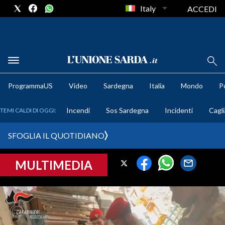
Italy
ACCEDI
METEO
ProgrammaUS
Video
Sardegna
Italia
Mondo
Po
COMUNI AL VOTO
Incendi
Sos Sardegna
Incidenti
Cagli
TEMI CALDI DI OGGI:
VIDEO
SFOGLIA IL QUOTIDIANO
FOTO
MULTIMEDIA
CRONACA SARDEGNA
CAGLIARI
PROVINCIA DI CAGLIARI
SULCIS IGLESIENTE