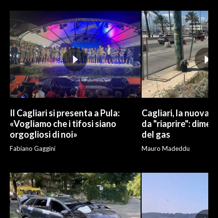
INFO AZIENDE
ABBONATI
ANNUNCI
NECROLOGI
PUBBLICITÀ
SPIAGGE
STORE
Il Cagliari si presenta a Pula:
Cagliari, la nuova v
«Vogliamo che i tifosi siano
da "riaprire": dimen
orgogliosi di noi»
del gas
Fabiano Gaggini
Mauro Madeddu