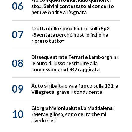
06
sto»: Salvini contestato al concerto
per De André a L’Agnata
Truffa dello specchietto sulla Sp2:
07
«Sventata perché nostro figlio ha
ripreso tutto»
Dissequestrate Ferrari e Lamborghini:
08
le auto di lusso restituite alla
concessionaria DR7 raggirata
09
Auto si ribalta e va a fuoco sulla 131, a
Villagreca: grave il conducente
Giorgia Meloni saluta La Maddalena:
10
«Meravigliosa, sono certa che mi
rivedrete»