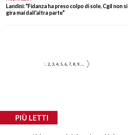
Landini: “Fidanza ha preso colpo di sole, Cgil non si
gira mai dall'altra parte”
1
2
3
4
5
6
7
8
9
...
PIÙ LETTI