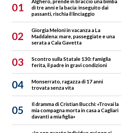
Alghero, prende in braccio una bimba
01
di tre anni e la bacia: inseguito dai
passanti, rischia il linciaggio
Giorgia Meloni in vacanza a La
02
Maddalena: mare, passeggiate e una
serata a Cala Gavetta
03
Scontro sulla Statale 130: famiglia
ferita, il padre in gravi condizioni
04
Monserrato, ragazza di 17 anni
trovata senza vita
Il dramma di Cristian Bucchi: «Trovai la
05
mia compagna morta in casa a Cagliari
davanti a mia figlia»
«Io con questo individuo qui non ci