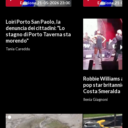
Edizione 21-05-2026 23:00
Edizione 21-05-
INFO AZIENDE
ABBONATI
Loiri Porto San Paolo, la
denuncia dei cittadini: "Lo
ANNUNCI
stagno di Porto Taverna sta
NECROLOGI
morendo"
PUBBLICITÀ
Tania Careddu
SPIAGGE
STORE
Robbie Williams al 
pop star britannica 
Costa Smeralda
Ilenia Giagnoni