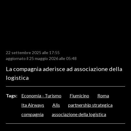
LAVORO
BANDI
SPORT IN SARDEGNA
SPORT
22 settembre 2025 alle 17:55
RISULTATI E CLASSIFICHE
aggiornato il 25 maggio 2026 alle 05:48
CALCIO
La compagnia aderisce ad associazione della
CALCIO REGIONALE
logistica
BASKET
VOLLEY
Tags:
Economia - Turismo
Fiumicino
Roma
MOTORI
Ita Airways
Alis
partnership strategica
TENNIS
compagnia
associazione della logistica
ALTRI SPORT
CULTURA