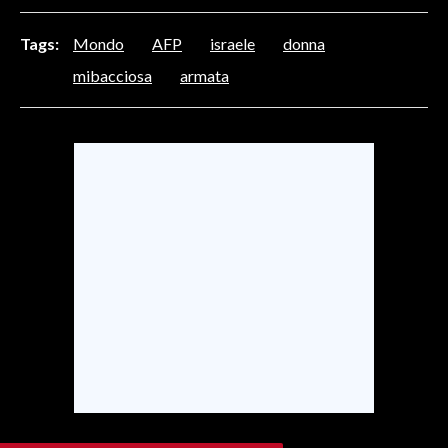
Tags:
Mondo
AFP
israele
donna
SPETTACOLI
mibacciosa
armata
GOSSIP
SALUTE
SARDEGNA TURISMO
SARDI NEL MONDO
NOTIZIE
EVENTI
#CARAUNIONE
3 MINUTI CON
INSULARITÀ