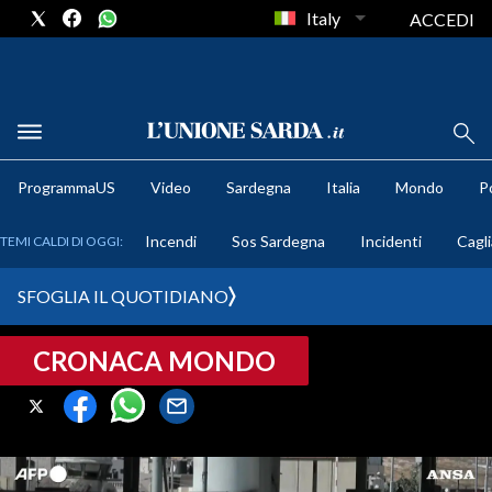
Italy
ACCEDI
METEO
ProgrammaUS
Video
Sardegna
Italia
Mondo
Po
COMUNI AL VOTO
Incendi
Sos Sardegna
Incidenti
Cagli
TEMI CALDI DI OGGI:
VIDEO
SFOGLIA IL QUOTIDIANO
FOTO
CRONACA MONDO
CRONACA SARDEGNA
CAGLIARI
PROVINCIA DI CAGLIARI
SULCIS IGLESIENTE