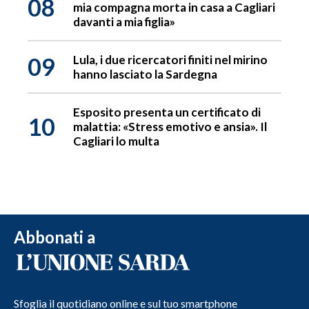
08
mia compagna morta in casa a Cagliari
davanti a mia figlia»
09
Lula, i due ricercatori finiti nel mirino
hanno lasciato la Sardegna
Esposito presenta un certificato di
10
malattia: «Stress emotivo e ansia». Il
Cagliari lo multa
Abbonati a
Sfoglia il quotidiano online e sul tuo smartphone