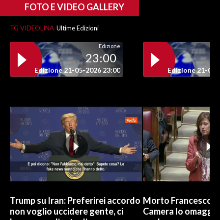
FOTO E VIDEO GALLERY
INFO AZIENDE
TG VIDEOLINA
Ultime Edizioni
ABBONATI
Edizione
ANNUNCI
23:00
NECROLOGI
Edizione 21-05-2026 23:00
Edizione 21-05-
PUBBLICITÀ
SPIAGGE
STORE
Trump su Iran: Preferirei accordo
Morto Francesco Gu
non voglio uccidere gente, ci
Camera lo omaggia 