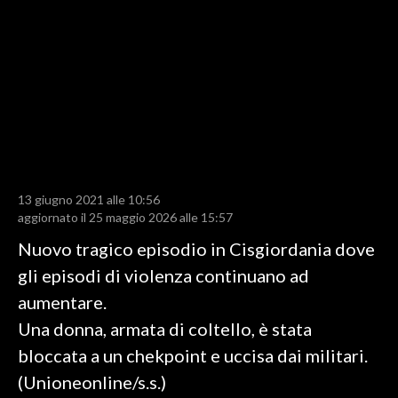
LAVORO
BANDI
SPORT IN SARDEGNA
SPORT
RISULTATI E CLASSIFICHE
CALCIO
13 giugno 2021 alle 10:56
aggiornato il 25 maggio 2026 alle 15:57
CALCIO REGIONALE
BASKET
Nuovo tragico episodio in Cisgiordania dove
VOLLEY
gli episodi di violenza continuano ad
MOTORI
aumentare.
TENNIS
Una donna, armata di coltello, è stata
ALTRI SPORT
bloccata a un chekpoint e uccisa dai militari.
(Unioneonline/s.s.)
CULTURA