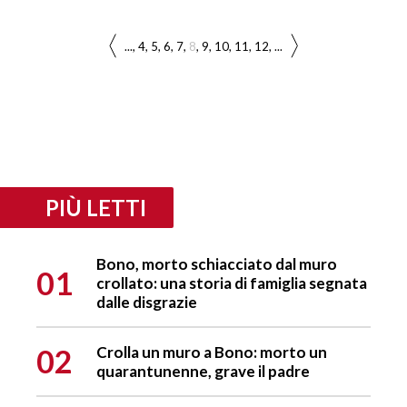
...
4
5
6
7
8
9
10
11
12
...
PIÙ LETTI
Bono, morto schiacciato dal muro
01
crollato: una storia di famiglia segnata
dalle disgrazie
02
Crolla un muro a Bono: morto un
quarantunenne, grave il padre