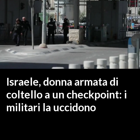
MEDIO CAMPIDANO
ORISTANO E PROVINCIA
SASSARI E PROVINCIA
GALLURA
NUORO E PROVINCIA
OGLIASTRA
AGENDA
CRONACA
Israele, donna armata di
ITALIA
coltello a un checkpoint: i
MONDO
militari la uccidono
POLITICA
ECONOMIA
SERVIZI ALLE IMPRESE