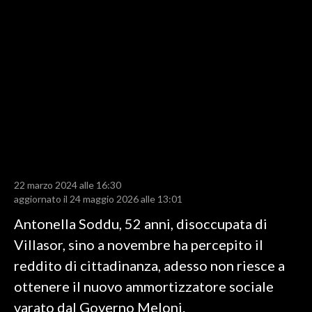
LAVORO
BANDI
SPORT IN SARDEGNA
SPORT
RISULTATI E CLASSIFICHE
CALCIO
CALCIO REGIONALE
22 marzo 2024 alle 16:30
BASKET
aggiornato il 24 maggio 2026 alle 13:01
VOLLEY
Antonella Soddu, 52 anni, disoccupata di
MOTORI
Villasor, sino a novembre ha percepito il
TENNIS
reddito di cittadinanza, adesso non riesce a
ALTRI SPORT
ottenere il nuovo ammortizzatore sociale
varato dal Governo Meloni.
CULTURA