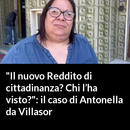
MEDIO CAMPIDANO
ORISTANO E PROVINCIA
SASSARI E PROVINCIA
GALLURA
NUORO E PROVINCIA
OGLIASTRA
AGENDA
CRONACA
"Il nuovo Reddito di
ITALIA
cittadinanza? Chi l’ha
MONDO
visto?": il caso di Antonella
POLITICA
da Villasor
ECONOMIA
SERVIZI ALLE IMPRESE