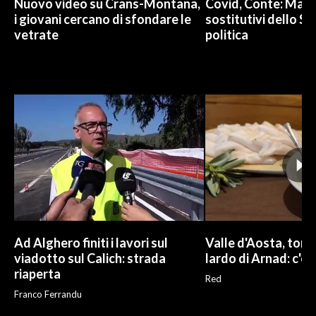
Nuovo video su Crans-Montana,
Covid, Conte: Mai u
i giovani cercano di sfondare le
sostitutivi dello St
vetrate
politica
Ad Alghero finiti i lavori sul
Valle d'Aosta, torna
viadotto sul Calich: strada
lardo di Arnad: c'è 
riaperta
Red
Franco Ferrandu