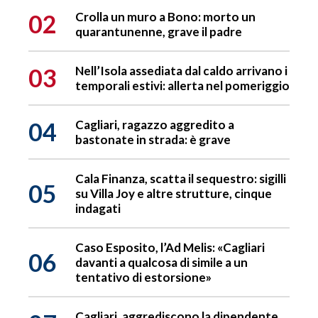
02
Crolla un muro a Bono: morto un
quarantunenne, grave il padre
03
Nell’Isola assediata dal caldo arrivano i
temporali estivi: allerta nel pomeriggio
04
Cagliari, ragazzo aggredito a
bastonate in strada: è grave
Cala Finanza, scatta il sequestro: sigilli
05
su Villa Joy e altre strutture, cinque
indagati
Caso Esposito, l’Ad Melis: «Cagliari
06
davanti a qualcosa di simile a un
tentativo di estorsione»
Cagliari, aggrediscono la dipendente