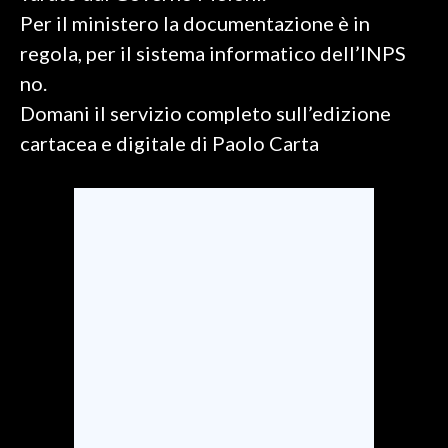
Per il ministero la documentazione è in
SPETTACOLI
regola, per il sistema informatico dell’INPS
no.
GOSSIP
Domani il servizio completo sull’edizione
SALUTE
cartacea e digitale di Paolo Carta
SARDEGNA TURISMO
SARDI NEL MONDO
NOTIZIE
EVENTI
#CARAUNIONE
3 MINUTI CON
INSULARITÀ