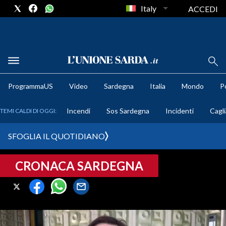
Italy
ACCEDI
METEO
ProgrammaUS
Video
Sardegna
Italia
Mondo
Po
COMUNI AL VOTO
Incendi
Sos Sardegna
Incidenti
Cagli
TEMI CALDI DI OGGI:
VIDEO
SFOGLIA IL QUOTIDIANO
FOTO
CRONACA SARDEGNA
CRONACA SARDEGNA
CAGLIARI
PROVINCIA DI CAGLIARI
SULCIS IGLESIENTE