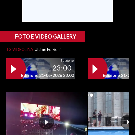
INFO AZIENDE
ABBONATI
ANNUNCI
FOTO E VIDEO GALLERY
NECROLOGI
TG VIDEOLINA
Ultime Edizioni
PUBBLICITÀ
SPIAGGE
Edizione
23:00
STORE
Edizione 21-05-2026 23:00
Edizione 21-05-