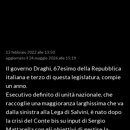
LAVORO
BANDI
SPORT IN SARDEGNA
SPORT
13 febbraio 2022 alle 13:50
RISULTATI E CLASSIFICHE
aggiornato il 24 maggio 2026 alle 15:19
CALCIO
Il governo Draghi, 67esimo della Repubblica
CALCIO REGIONALE
italiana e terzo di questa legislatura, compie
BASKET
un anno.
VOLLEY
Esecutivo definito di unità nazionale, che
MOTORI
raccoglie una maggioranza larghissima che va
TENNIS
dalla sinistra alla Lega di Salvini, è nato dopo
ALTRI SPORT
la crisi del Conte bis su input di Sergio
Mattarella con gli obiettivi di gestire la
CULTURA