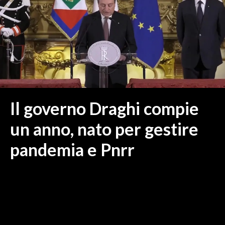
MEDIO CAMPIDANO
ORISTANO E PROVINCIA
SASSARI E PROVINCIA
GALLURA
NUORO E PROVINCIA
OGLIASTRA
AGENDA
Il governo Draghi compie
CRONACA
un anno, nato per gestire
ITALIA
pandemia e Pnrr
MONDO
POLITICA
ECONOMIA
SERVIZI ALLE IMPRESE