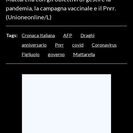
pandemia, la campagna vaccinale e il Pnrr.
SPETTACOLI
(Unioneonline/L)
GOSSIP
Tags:
Cronaca Italiana
AFP
Draghi
SALUTE
anniversario
Pnrr
covid
Coronavirus
Figliuolo
governo
Mattarella
SARDEGNA TURISMO
SARDI NEL MONDO
NOTIZIE
EVENTI
#CARAUNIONE
3 MINUTI CON
INSULARITÀ