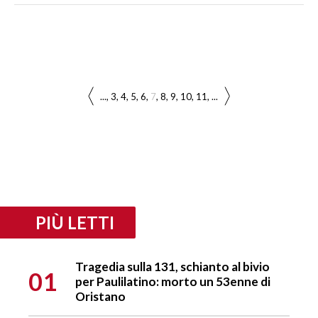
...
3
4
5
6
7
8
9
10
11
...
PIÙ LETTI
Tragedia sulla 131, schianto al bivio
01
per Paulilatino: morto un 53enne di
Oristano