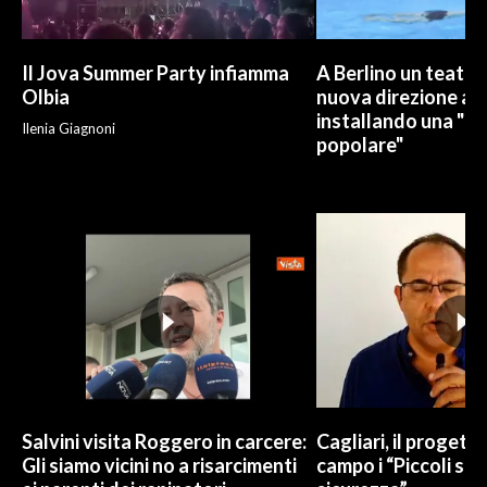
Il Jova Summer Party infiamma
A Berlino un teatro
Olbia
nuova direzione art
installando una "pi
Ilenia Giagnoni
popolare"
Salvini visita Roggero in carcere:
Cagliari, il progetto 
Gli siamo vicini no a risarcimenti
campo i “Piccoli sup