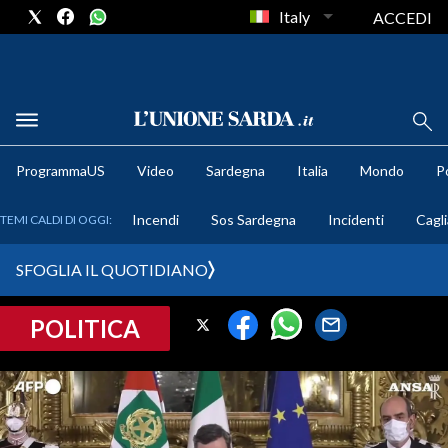
Italy
ACCEDI
METEO
ProgrammaUS
Video
Sardegna
Italia
Mondo
Po
COMUNI AL VOTO
Incendi
Sos Sardegna
Incidenti
Cagli
TEMI CALDI DI OGGI:
VIDEO
SFOGLIA IL QUOTIDIANO
FOTO
POLITICA
CRONACA SARDEGNA
CAGLIARI
PROVINCIA DI CAGLIARI
SULCIS IGLESIENTE