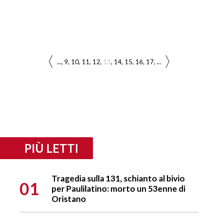
...
9
10
11
12
13
14
15
16
17
...
PIÙ LETTI
Tragedia sulla 131, schianto al bivio
01
per Paulilatino: morto un 53enne di
Oristano