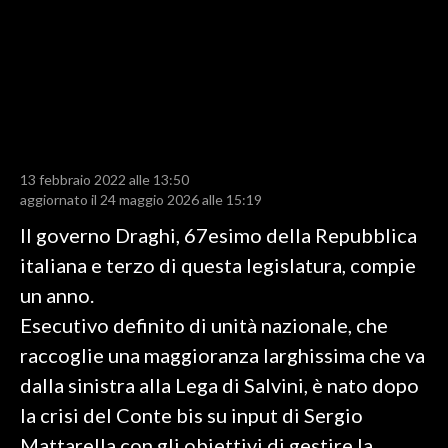
LAVORO
BANDI
SPORT IN SARDEGNA
SPORT
13 febbraio 2022 alle 13:50
RISULTATI E CLASSIFICHE
aggiornato il 24 maggio 2026 alle 15:19
CALCIO
Il governo Draghi, 67esimo della Repubblica
CALCIO REGIONALE
italiana e terzo di questa legislatura, compie
BASKET
un anno.
VOLLEY
Esecutivo definito di unità nazionale, che
MOTORI
raccoglie una maggioranza larghissima che va
TENNIS
dalla sinistra alla Lega di Salvini, è nato dopo
ALTRI SPORT
la crisi del Conte bis su input di Sergio
Mattarella con gli obiettivi di gestire la
CULTURA