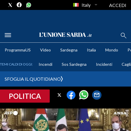
Italy
ACCEDI
METEO
ProgrammaUS
Video
Sardegna
Italia
Mondo
Po
COMUNI AL VOTO
Incendi
Sos Sardegna
Incidenti
Cagli
TEMI CALDI DI OGGI:
VIDEO
SFOGLIA IL QUOTIDIANO
FOTO
POLITICA
CRONACA SARDEGNA
CAGLIARI
PROVINCIA DI CAGLIARI
SULCIS IGLESIENTE