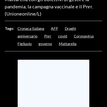
pandemia, la campagna vaccinale e il Pnrr.
SPETTACOLI
(Unioneonline/L)
GOSSIP
Tags:
Cronaca Italiana
AFP
Draghi
SALUTE
anniversario
Pnrr
covid
Coronavirus
Figliuolo
governo
Mattarella
SARDEGNA TURISMO
SARDI NEL MONDO
NOTIZIE
EVENTI
#CARAUNIONE
3 MINUTI CON
INSULARITÀ