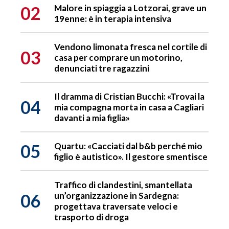
02
Malore in spiaggia a Lotzorai, grave un
19enne: è in terapia intensiva
Vendono limonata fresca nel cortile di
03
casa per comprare un motorino,
denunciati tre ragazzini
Il dramma di Cristian Bucchi: «Trovai la
04
mia compagna morta in casa a Cagliari
davanti a mia figlia»
05
Quartu: «Cacciati dal b&b perché mio
figlio è autistico». Il gestore smentisce
Traffico di clandestini, smantellata
06
un’organizzazione in Sardegna:
progettava traversate veloci e
trasporto di droga