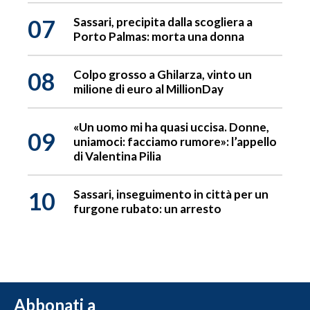
07
Sassari, precipita dalla scogliera a
Porto Palmas: morta una donna
08
Colpo grosso a Ghilarza, vinto un
milione di euro al MillionDay
«Un uomo mi ha quasi uccisa. Donne,
09
uniamoci: facciamo rumore»: l’appello
di Valentina Pilia
10
Sassari, inseguimento in città per un
furgone rubato: un arresto
Abbonati a