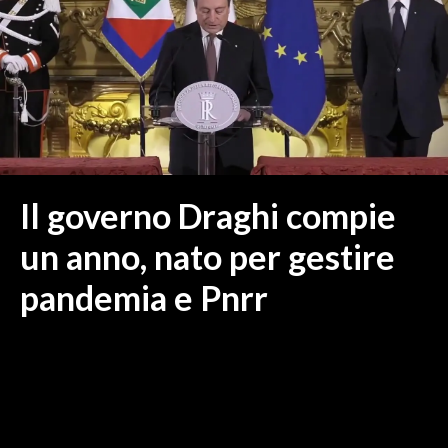
MEDIO CAMPIDANO
ORISTANO E PROVINCIA
SASSARI E PROVINCIA
GALLURA
NUORO E PROVINCIA
OGLIASTRA
AGENDA
Il governo Draghi compie
CRONACA
un anno, nato per gestire
ITALIA
pandemia e Pnrr
MONDO
POLITICA
ECONOMIA
SERVIZI ALLE IMPRESE