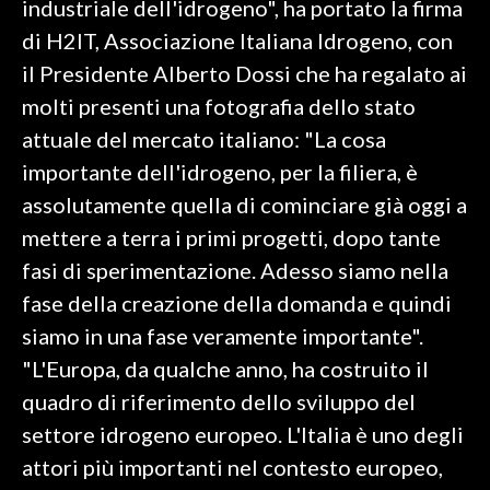
industriale dell'idrogeno", ha portato la firma
di H2IT, Associazione Italiana Idrogeno, con
SPETTACOLI
il Presidente Alberto Dossi che ha regalato ai
GOSSIP
molti presenti una fotografia dello stato
attuale del mercato italiano: "La cosa
SALUTE
importante dell'idrogeno, per la filiera, è
assolutamente quella di cominciare già oggi a
SARDEGNA TURISMO
mettere a terra i primi progetti, dopo tante
SARDI NEL MONDO
fasi di sperimentazione. Adesso siamo nella
NOTIZIE
fase della creazione della domanda e quindi
EVENTI
siamo in una fase veramente importante".
"L'Europa, da qualche anno, ha costruito il
#CARAUNIONE
quadro di riferimento dello sviluppo del
3 MINUTI CON
settore idrogeno europeo. L'Italia è uno degli
attori più importanti nel contesto europeo,
INSULARITÀ