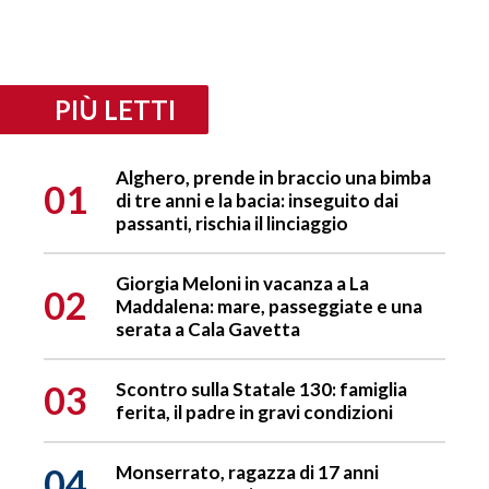
PIÙ LETTI
Alghero, prende in braccio una bimba
01
di tre anni e la bacia: inseguito dai
passanti, rischia il linciaggio
Giorgia Meloni in vacanza a La
02
Maddalena: mare, passeggiate e una
serata a Cala Gavetta
03
Scontro sulla Statale 130: famiglia
ferita, il padre in gravi condizioni
04
Monserrato, ragazza di 17 anni