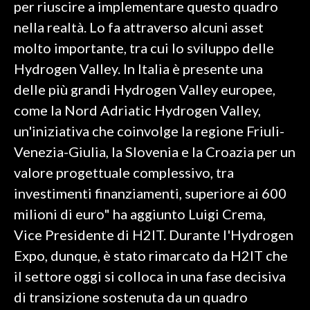
per riuscire a implementare questo quadro
nella realtà. Lo fa attraverso alcuni asset
INFO AZIENDE
molto importante, tra cui lo sviluppo delle
ABBONATI
Hydrogen Valley. In Italia è presente una
ANNUNCI
delle più grandi Hydrogen Valley europee,
NECROLOGI
come la Nord Adriatic Hydrogen Valley,
PUBBLICITÀ
un'iniziativa che coinvolge la regione Friuli-
SPIAGGE
Venezia-Giulia, la Slovenia e la Croazia per un
STORE
valore progettuale complessivo, tra
investimenti finanziamenti, superiore ai 600
milioni di euro" ha aggiunto Luigi Crema,
Vice Presidente di H2IT. Durante l'Hydrogen
Expo, dunque, è stato rimarcato da H2IT che
il settore oggi si colloca in una fase decisiva
di transizione sostenuta da un quadro