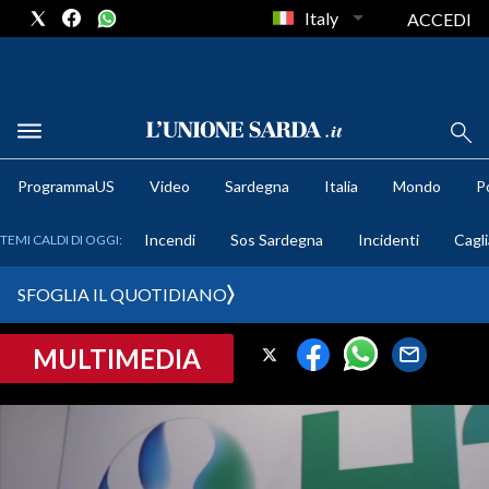
Italy
ACCEDI
METEO
ProgrammaUS
Video
Sardegna
Italia
Mondo
Po
COMUNI AL VOTO
Incendi
Sos Sardegna
Incidenti
Cagli
TEMI CALDI DI OGGI:
VIDEO
SFOGLIA IL QUOTIDIANO
FOTO
MULTIMEDIA
CRONACA SARDEGNA
CAGLIARI
PROVINCIA DI CAGLIARI
SULCIS IGLESIENTE