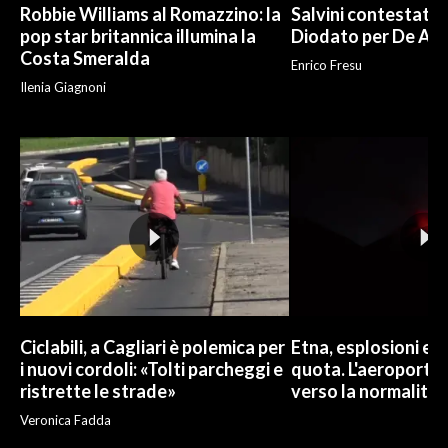
Robbie Williams al Romazzino: la
Salvini contestato 
pop star britannica illumina la
Diodato per De And
Costa Smeralda
Enrico Fresu
Ilenia Giagnoni
Ciclabili, a Cagliari è polemica per
Etna, esplosioni e c
i nuovi cordoli: «Tolti parcheggi e
quota. L'aeroporto 
ristrette le strade»
verso la normalità
Veronica Fadda