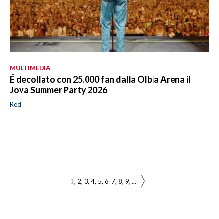
MULTIMEDIA
É decollato con 25.000 fan dalla Olbia Arena il
Jova Summer Party 2026
Red
1
2
3
4
5
6
7
8
9
...