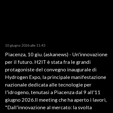
LAVORO
BANDI
SPORT IN SARDEGNA
SPORT
10 giugno 2026 alle 11:43
RISULTATI E CLASSIFICHE
Piacenza, 10 giu. (askanews) - Un'innovazione
CALCIO
per il futuro. H2IT è stata fra le grandi
CALCIO REGIONALE
protagoniste del convegno inaugurale di
BASKET
Hydrogen Expo, la principale manifestazione
VOLLEY
nazionale dedicata alle tecnologie per
MOTORI
l'idrogeno, tenutasi a Piacenza dal 9 all'11
TENNIS
giugno 2026.Il meeting che ha aperto i lavori,
ALTRI SPORT
"Dall'innovazione al mercato: la svolta
CULTURA