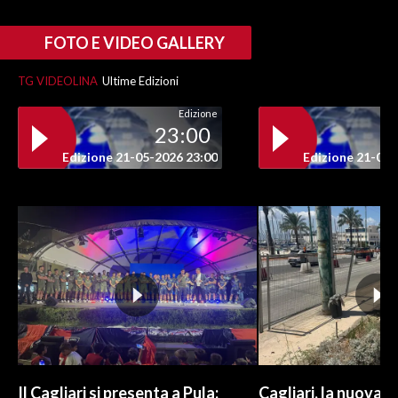
INFO AZIENDE
FOTO E VIDEO GALLERY
ABBONATI
TG VIDEOLINA
Ultime Edizioni
ANNUNCI
Edizione
NECROLOGI
23:00
PUBBLICITÀ
Edizione 21-05-2026 23:00
Edizione 21-05-
SPIAGGE
STORE
Il Cagliari si presenta a Pula:
Cagliari, la nuova v