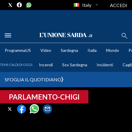
Italy
ACCEDI
METEO
ProgrammaUS
Video
Sardegna
Italia
Mondo
Po
COMUNI AL VOTO
Incendi
Sos Sardegna
Incidenti
Cagli
TEMI CALDI DI OGGI:
VIDEO
SFOGLIA IL QUOTIDIANO
FOTO
PARLAMENTO-CHIGI
CRONACA SARDEGNA
CAGLIARI
PROVINCIA DI CAGLIARI
SULCIS IGLESIENTE