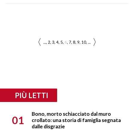
...
2
3
4
5
6
7
8
9
10
...
PIÙ LETTI
Bono, morto schiacciato dal muro
01
crollato: una storia di famiglia segnata
dalle disgrazie