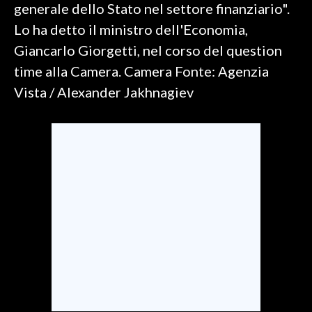
generale dello Stato nel settore finanziario".
Lo ha detto il ministro dell'Economia,
SPETTACOLI
Giancarlo Giorgetti, nel corso del question
GOSSIP
time alla Camera. Camera Fonte: Agenzia
Vista / Alexander Jakhnagiev
SALUTE
SARDEGNA TURISMO
SARDI NEL MONDO
NOTIZIE
EVENTI
#CARAUNIONE
3 MINUTI CON
INSULARITÀ