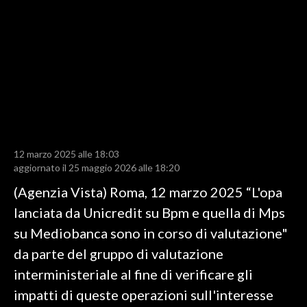
LAVORO
BANDI
SPORT IN SARDEGNA
SPORT
RISULTATI E CLASSIFICHE
CALCIO
12 marzo 2025 alle 18:03
aggiornato il 25 maggio 2026 alle 18:20
CALCIO REGIONALE
BASKET
(Agenzia Vista) Roma, 12 marzo 2025 “L'opa
VOLLEY
lanciata da Unicredit su Bpm e quella di Mps
MOTORI
su Mediobanca sono in corso di valutazione"
TENNIS
da parte del gruppo di valutazione
ALTRI SPORT
interministeriale al fine di verificare gli
impatti di queste operazioni sull'interesse
CULTURA