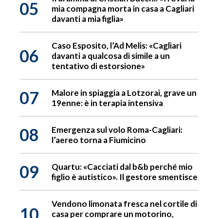
05
mia compagna morta in casa a Cagliari
davanti a mia figlia»
Caso Esposito, l’Ad Melis: «Cagliari
06
davanti a qualcosa di simile a un
tentativo di estorsione»
07
Malore in spiaggia a Lotzorai, grave un
19enne: è in terapia intensiva
08
Emergenza sul volo Roma-Cagliari:
l’aereo torna a Fiumicino
09
Quartu: «Cacciati dal b&b perché mio
figlio è autistico». Il gestore smentisce
Vendono limonata fresca nel cortile di
10
casa per comprare un motorino,