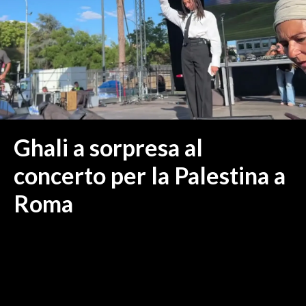
MEDIO CAMPIDANO
ORISTANO E PROVINCIA
SASSARI E PROVINCIA
GALLURA
NUORO E PROVINCIA
OGLIASTRA
AGENDA
Ghali a sorpresa al
CRONACA
concerto per la Palestina a
ITALIA
Roma
MONDO
POLITICA
ECONOMIA
SERVIZI ALLE IMPRESE