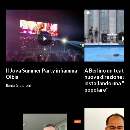
INFO AZIENDE
ABBONATI
ANNUNCI
NECROLOGI
PUBBLICITÀ
SPIAGGE
STORE
Il Jova Summer Party infiamma
A Berlino un teatro
Olbia
nuova direzione art
installando una "pi
Ilenia Giagnoni
popolare"