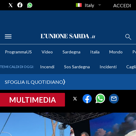
Italy
ACCEDI
METEO
ProgrammaUS
Video
Sardegna
Italia
Mondo
Po
COMUNI AL VOTO
Incendi
Sos Sardegna
Incidenti
Cagli
TEMI CALDI DI OGGI:
VIDEO
SFOGLIA IL QUOTIDIANO
FOTO
MULTIMEDIA
CRONACA SARDEGNA
CAGLIARI
PROVINCIA DI CAGLIARI
SULCIS IGLESIENTE