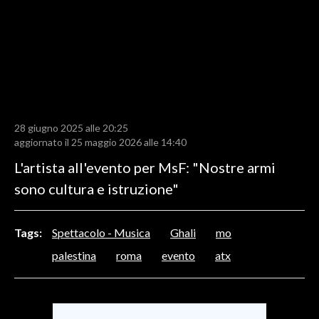
LAVORO
BANDI
SPORT IN SARDEGNA
SPORT
28 giugno 2025 alle 20:25
RISULTATI E CLASSIFICHE
aggiornato il 25 maggio 2026 alle 14:40
CALCIO
L'artista all'evento per MsF: "Nostre armi
CALCIO REGIONALE
sono cultura e istruzione"
BASKET
VOLLEY
Tags:
Spettacolo - Musica
Ghali
mo
MOTORI
palestina
roma
evento
atx
TENNIS
ALTRI SPORT
CULTURA