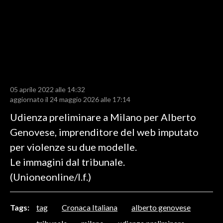
LAVORO
BANDI
SPORT IN SARDEGNA
SPORT
05 aprile 2022 alle 14:32
RISULTATI E CLASSIFICHE
aggiornato il 24 maggio 2026 alle 17:14
CALCIO
Udienza preliminare a Milano per Alberto
CALCIO REGIONALE
Genovese, imprenditore del web imputato
BASKET
per violenze su due modelle.
VOLLEY
Le immagini dal tribunale.
MOTORI
(Unioneonline/l.f.)
TENNIS
ALTRI SPORT
Tags:
tag
Cronaca Italiana
alberto genovese
CULTURA