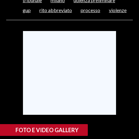
tribunale
milano
udienza preliminare
gup
rito abbreviato
processo
violenze
SPETTACOLI
GOSSIP
SALUTE
SARDEGNA TURISMO
SARDI NEL MONDO
NOTIZIE
EVENTI
#CARAUNIONE
3 MINUTI CON
FOTO E VIDEO GALLERY
INSULARITÀ