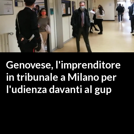
MEDIO CAMPIDANO
ORISTANO E PROVINCIA
SASSARI E PROVINCIA
GALLURA
NUORO E PROVINCIA
OGLIASTRA
AGENDA
Genovese, l'imprenditore
CRONACA
in tribunale a Milano per
ITALIA
l'udienza davanti al gup
MONDO
POLITICA
ECONOMIA
SERVIZI ALLE IMPRESE