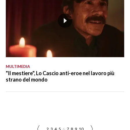
MULTIMEDIA
"Il mestiere", Lo Cascio anti-eroe nel lavoro più
strano del mondo
...
2
3
4
5
6
7
8
9
10
...